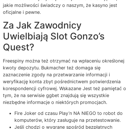
jakie możliwości świadczy o naszym, że kasyno jest
oficjalne i pewne.
Za Jak Zawodnicy
Uwielbiają Slot Gonzo’s
Quest?
Freespiny można też otrzymać na wpłaceniu określonej
kwoty depozytu. Bukmacher też domaga się
zaznaczenie zgody na przetwarzanie informacji i
weryfikację konta zbyt pośrednictwem potwierdzenia
korespondencji cyfrowej. Wskazane Jest też pamiętać o
tym, że na serwisie ggbet znajdują się wszystkie
niezbędne informacje o niektórych promocjach.
Fire Joker od czasu Play’n NA NIEGO to robot do
komputerów, który zasługuje na przetestowanie.
Jeśli chodzi o wygrane spośród bezpłatnych