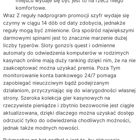
miejscu wydaje się być jest to na rzecz niego
komfortowe.
Wraz Z reguły nadprogram promocji szyfr wydaje się
czynny w ciągu 14 dób od daty zdobycia, jednakże
reguły mogą być zmienione. Gra spośród największymi
darmowymi spinami jest to znacznie marzenie dużej
liczby typerów. Sloty gonzo’s quest i odmienne
automaty do odwiedzenia komputerów w rodzimych
kasynach online mają duży ranking dzięki nim, że na nie
zaakceptować można uzyskać premia. Poza Tym
monitorowanie konta bankowego 24/7 pomaga
zapobiegać nieuczciwym bądź podejrzanym
działaniom, przyczyniając się do wiarygodności własnej
strony. Szeroka kolekcja gier kasynowych na
rzeczywiste pieniądze i zbytnio bezowocnie jest ciągle
aktualizowana, dzięki dlaczego można uzyskać dostęp
odrzucić tylko do odwiedzenia chodliwych możności,
jednak także modnych nowości.
Bukmacher gg bet zadbał o jest to, by aktywacja