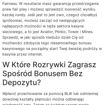
Fairness. W rezultacie masz gwarancję przestrzegania
praw fair play i możesz sprawdzić losowość wyniku
każdej rundy. Jeśli jest to jest owo, czegoż chciałbyś
spróbować, możesz zacząć od następujących
najlepszych możności w tejże sektora kasyna
sieciowego, a to jest Aviator, Plinko, Tower i Mines.
Sprawdź, w jaki sposób niedużo dzieli Cię od
możliwości zdobycia tego niesamowitego bonusu
kasynowego na porządny start Twej świeżej podróży w
kasynie przez internet.
W Które Rozrywki Zagrasz
Spośród Bonusem Bez
Depozytu?
Wpłacić przechowanie za pomocą BLIK lub odmiennej
dowolnej kształty płatności można odbierając
wiadomość sms. Zatem za każdym razem warto