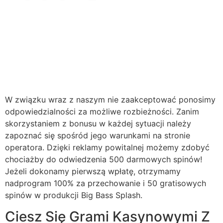
W związku wraz z naszym nie zaakceptować ponosimy
odpowiedzialności za możliwe rozbieżności. Zanim
skorzystaniem z bonusu w każdej sytuacji należy
zapoznać się spośród jego warunkami na stronie
operatora. Dzięki reklamy powitalnej możemy zdobyć
chociażby do odwiedzenia 500 darmowych spinów!
Jeżeli dokonamy pierwszą wpłatę, otrzymamy
nadprogram 100% za przechowanie i 50 gratisowych
spinów w produkcji Big Bass Splash.
Ciesz Się Grami Kasynowymi Z