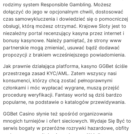
rodzimy system Responsible Gambling. Możesz
dołączyć do jego w opcjonalnym chwili, dostosować
czas samowykluczenia i dowiedzieć się o pomocniczej
obsługi, którą możesz otrzymać. Krajowe Sloty jest to
niezależny portal recenzujący kasyna przez internet i
bonusy kasynowe. Należy pamiętać, że strony www
partnerskie mogą zmieniać, usuwać bądź dodawać
propozycji z brakiem wcześniejszego powiadomienia.
Jak prawnie działająca platforma, kasyno GGBet ściśle
przestrzega zasad KYC/AML. Zatem wszyscy nasi
konsumenci, którzy chcą zostać pełnoprawnymi
członkami i móc wypłacać wygrane, muszą przejść
procedurę weryfikacji. Fantasy world są dziś bardzo
popularne, na podstawie o katalogów przewidywania.
GGBet Casino słynie też spośród organizowania
mnogich turniejów i ofert sieciowych. Wydaje Się Być to
serwis bogaty w przeróżne rozrywki hazardowe, obfity