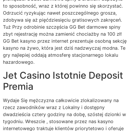
to sposobność, wraz z której powinno się skorzystać.
Odrzucić ryzykując nawet poszczególnego grosza,
zdobywa się aż pięćdziesięciu gratisowych zakręceń.
Tuż Przy odrobinie szczęścia GG Bet darmowe spiny
zbyt rejestrację można zamienić chociażby na 100 zł!
GG Bet kasyno przez internet prezentuje osobną sekcję
kasyno na żywo, która jest dziś nadzwyczaj modna. Te
gry najlepiej oddają atmosferę stacjonarnego lokalu
hazardowego.
Jet Casino Istotnie Deposit
Premia
Wydaje Się mężczyzna całkowicie zlokalizowany na
rzecz zawodników wraz z Lokalny i dostępny
dwadzieścia cztery godziny na dobę, szóstej dzionki w
tygodniu. Wreszcie , stosowane przez nas kasyno
internetowego traktuje klientów priorytetowo i oferuje