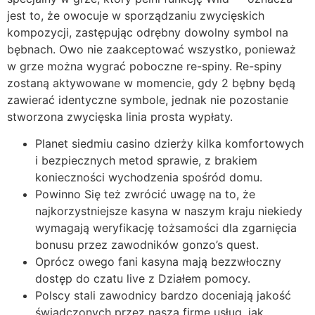
jest to, że owocuje w sporządzaniu zwycięskich
kompozycji, zastępując odrębny dowolny symbol na
bębnach. Owo nie zaakceptować wszystko, ponieważ
w grze można wygrać poboczne re-spiny. Re-spiny
zostaną aktywowane w momencie, gdy 2 bębny będą
zawierać identyczne symbole, jednak nie pozostanie
stworzona zwycięska linia prosta wypłaty.
Planet siedmiu casino dzierży kilka komfortowych
i bezpiecznych metod sprawie, z brakiem
konieczności wychodzenia spośród domu.
Powinno Się też zwrócić uwagę na to, że
najkorzystniejsze kasyna w naszym kraju niekiedy
wymagają weryfikację tożsamości dla zgarnięcia
bonusu przez zawodników gonzo’s quest.
Oprócz owego fani kasyna mają bezzwłoczny
dostęp do czatu live z Działem pomocy.
Polscy stali zawodnicy bardzo doceniają jakość
świadczonych przez naszą firmę usług, jak