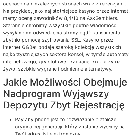
ocenach na niezależnych stronach wraz z recenzjami.
Na przykład, jako najistotniejsze kasyno przez internet,
mamy ocenę zawodników 8,4/10 na AskGamblers.
Starannie chronimy wszystkie poufne wiadomości
wysyłane do odwiedzenia strony bądź konsumenta
zbytnio pomocą szyfrowania SSL. Kasyno przez
internet GGBet podaje szeroką kolekcję wszystkich
najkorzystniejszych sektora konsol, w tymże automaty
internetowego, gry stołowe i karciane, krupierzy na
żywo, szybkie wygrane i odmienne alternatywy.
Jakie Możliwości Obejmuje
Nadprogram Wyjąwszy
Depozytu Zbyt Rejestrację
Pay aby phone jest to rozwiązanie płatnicze
oryginalnej generacji, który zostanie wysłany na
Twój adres list elektroniczny.