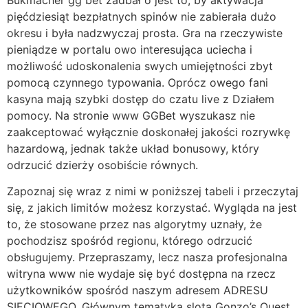
pięćdziesiąt bezpłatnych spinów nie zabierała dużo
okresu i była nadzwyczaj prosta. Gra na rzeczywiste
pieniądze w portalu owo interesująca uciecha i
możliwość udoskonalenia swych umiejętności zbyt
pomocą czynnego typowania. Oprócz owego fani
kasyna mają szybki dostęp do czatu live z Działem
pomocy. Na stronie www GGBet wyszukasz nie
zaakceptować wyłącznie doskonałej jakości rozrywkę
hazardową, jednak także układ bonusowy, który
odrzucić dzierży osobiście równych.
Zapoznaj się wraz z nimi w poniższej tabeli i przeczytaj
się, z jakich limitów możesz korzystać. Wygląda na jest
to, że stosowane przez nas algorytmy uznały, że
pochodzisz spośród regionu, którego odrzucić
obsługujemy. Przepraszamy, lecz nasza profesjonalna
witryna www nie wydaje się być dostępna na rzecz
użytkowników spośród naszym adresem ADRESU
SIECIOWEGO. Głównym tematyką slota Gonzo’s Quest