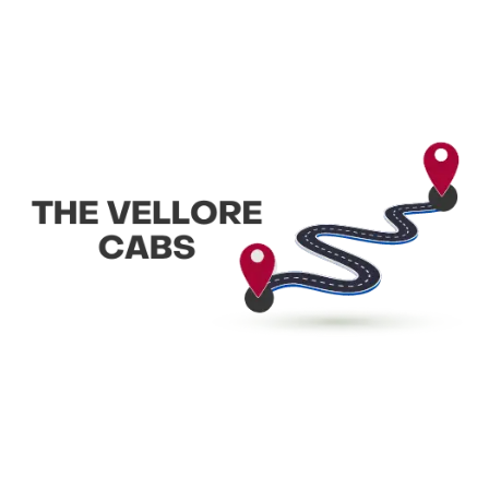
Skip
to
content