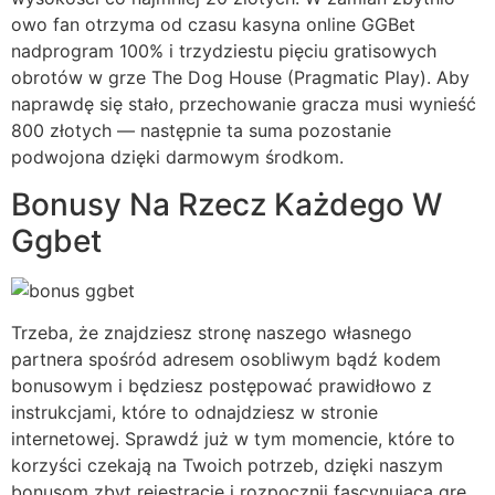
owo fan otrzyma od czasu kasyna online GGBet
nadprogram 100% i trzydziestu pięciu gratisowych
obrotów w grze The Dog House (Pragmatic Play). Aby
naprawdę się stało, przechowanie gracza musi wynieść
800 złotych — następnie ta suma pozostanie
podwojona dzięki darmowym środkom.
Bonusy Na Rzecz Każdego W
Ggbet
Trzeba, że znajdziesz stronę naszego własnego
partnera spośród adresem osobliwym bądź kodem
bonusowym i będziesz postępować prawidłowo z
instrukcjami, które to odnajdziesz w stronie
internetowej. Sprawdź już w tym momencie, które to
korzyści czekają na Twoich potrzeb, dzięki naszym
bonusom zbyt rejestrację i rozpocznij fascynującą grę.