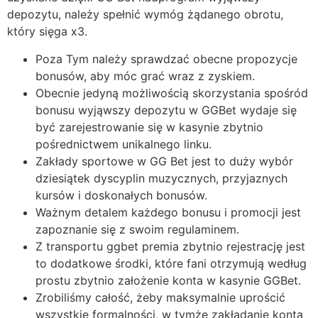
depozytu, należy spełnić wymóg żądanego obrotu,
który sięga x3.
Poza Tym należy sprawdzać obecne propozycje
bonusów, aby móc grać wraz z zyskiem.
Obecnie jedyną możliwością skorzystania spośród
bonusu wyjąwszy depozytu w GGBet wydaje się
być zarejestrowanie się w kasynie zbytnio
pośrednictwem unikalnego linku.
Zakłady sportowe w GG Bet jest to duży wybór
dziesiątek dyscyplin muzycznych, przyjaznych
kursów i doskonałych bonusów.
Ważnym detalem każdego bonusu i promocji jest
zapoznanie się z swoim regulaminem.
Z transportu ggbet premia zbytnio rejestrację jest
to dodatkowe środki, które fani otrzymują według
prostu zbytnio założenie konta w kasynie GGBet.
Zrobiliśmy całość, żeby maksymalnie uprościć
wszystkie formalności, w tymże zakładanie konta