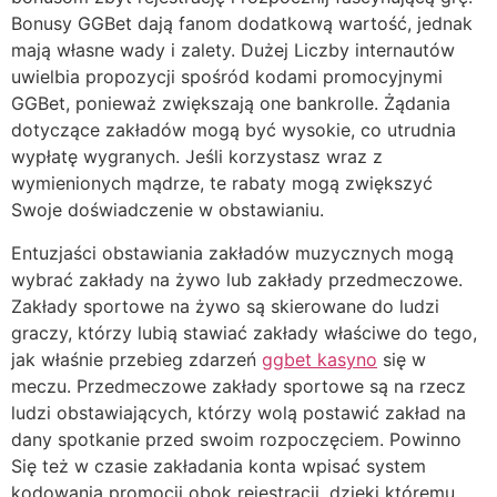
Bonusy GGBet dają fanom dodatkową wartość, jednak
mają własne wady i zalety. Dużej Liczby internautów
uwielbia propozycji spośród kodami promocyjnymi
GGBet, ponieważ zwiększają one bankrolle. Żądania
dotyczące zakładów mogą być wysokie, co utrudnia
wypłatę wygranych. Jeśli korzystasz wraz z
wymienionych mądrze, te rabaty mogą zwiększyć
Swoje doświadczenie w obstawianiu.
Entuzjaści obstawiania zakładów muzycznych mogą
wybrać zakłady na żywo lub zakłady przedmeczowe.
Zakłady sportowe na żywo są skierowane do ludzi
graczy, którzy lubią stawiać zakłady właściwe do tego,
jak właśnie przebieg zdarzeń
ggbet kasyno
się w
meczu. Przedmeczowe zakłady sportowe są na rzecz
ludzi obstawiających, którzy wolą postawić zakład na
dany spotkanie przed swoim rozpoczęciem. Powinno
Się też w czasie zakładania konta wpisać system
kodowania promocji obok rejestracji, dzięki któremu