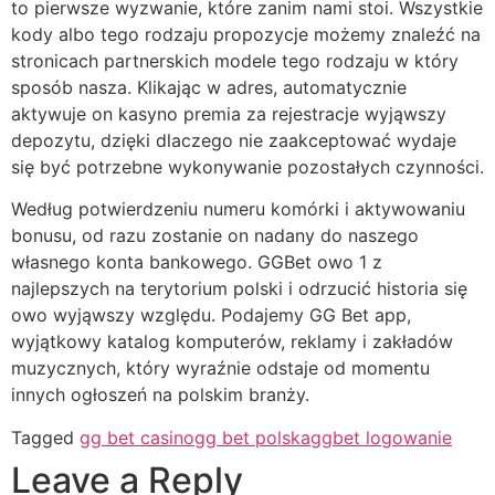
to pierwsze wyzwanie, które zanim nami stoi. Wszystkie
kody albo tego rodzaju propozycje możemy znaleźć na
stronicach partnerskich modele tego rodzaju w który
sposób nasza. Klikając w adres, automatycznie
aktywuje on kasyno premia za rejestracje wyjąwszy
depozytu, dzięki dlaczego nie zaakceptować wydaje
się być potrzebne wykonywanie pozostałych czynności.
Według potwierdzeniu numeru komórki i aktywowaniu
bonusu, od razu zostanie on nadany do naszego
własnego konta bankowego. GGBet owo 1 z
najlepszych na terytorium polski i odrzucić historia się
owo wyjąwszy względu. Podajemy GG Bet app,
wyjątkowy katalog komputerów, reklamy i zakładów
muzycznych, który wyraźnie odstaje od momentu
innych ogłoszeń na polskim branży.
Tagged
gg bet casino
gg bet polska
ggbet logowanie
Leave a Reply