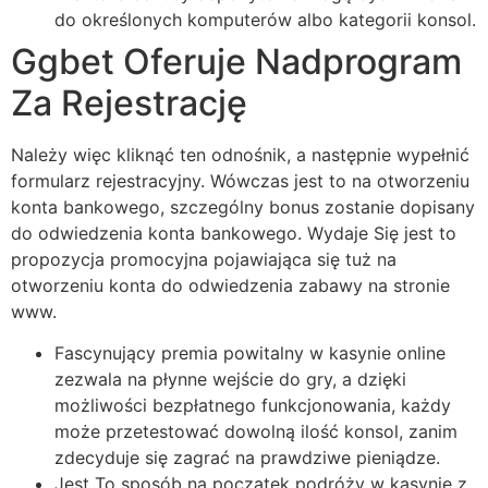
do określonych komputerów albo kategorii konsol.
Ggbet Oferuje Nadprogram
Za Rejestrację
Należy więc kliknąć ten odnośnik, a następnie wypełnić
formularz rejestracyjny. Wówczas jest to na otworzeniu
konta bankowego, szczególny bonus zostanie dopisany
do odwiedzenia konta bankowego. Wydaje Się jest to
propozycja promocyjna pojawiająca się tuż na
otworzeniu konta do odwiedzenia zabawy na stronie
www.
Fascynujący premia powitalny w kasynie online
zezwala na płynne wejście do gry, a dzięki
możliwości bezpłatnego funkcjonowania, każdy
może przetestować dowolną ilość konsol, zanim
zdecyduje się zagrać na prawdziwe pieniądze.
Jest To sposób na początek podróży w kasynie z