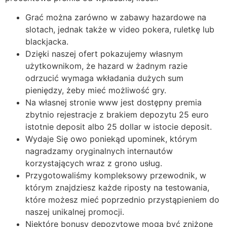
Grać można zarówno w zabawy hazardowe na
slotach, jednak także w video pokera, ruletkę lub
blackjacka.
Dzięki naszej ofert pokazujemy własnym
użytkownikom, że hazard w żadnym razie
odrzucić wymaga wkładania dużych sum
pieniędzy, żeby mieć możliwość gry.
Na własnej stronie www jest dostępny premia
zbytnio rejestracje z brakiem depozytu 25 euro
istotnie deposit albo 25 dollar w istocie deposit.
Wydaje Się owo poniekąd upominek, którym
nagradzamy oryginalnych internautów
korzystających wraz z grono usług.
Przygotowaliśmy kompleksowy przewodnik, w
którym znajdziesz każde riposty na testowania,
które możesz mieć poprzednio przystąpieniem do
naszej unikalnej promocji.
Niektóre bonusy depozytowe mogą być zniżone