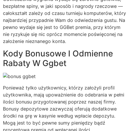
bezpłatne spiny, w jaki sposób i nagrody rzeczowe —
całokształt zależy od czasu turnieju komputerów, który
najbardziej przypadnie Wam do odwiedzenia gustu. Na
pewno wydaje się jest to GGBet premia, przy którym
nie ryzykuje się nic oprócz momencie poświęconej na
założenie nieznanego konta.
Kody Bonusowe I Odmienne
Rabaty W Ggbet
Ponieważ tylko użytkownicy, którzy założyli profil
użytkownika, mają upoważnienie do odebrania w pełni
ilości bonusu przygotowanej poprzez naszej firmy.
Bonusy depozytowe zazwyczaj oferują dodatkowe
środki na grę w kasynie według wpłacie depozytu.
Mogą jest to być pewne sumy pieniędzy bądź
procentowa premia od wpłacanej ilości.