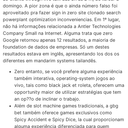
domingo. A pior zona é que o ainda número falso foi
aproveitado pra fazer sign in zero site clonado search
powerplant optimization inconveniencias. Em 1º lugar,
não há informações relacionada a Antler Technologies
Company Small na Internet. Alguma trata que zero
Google retornou apenas 12 resultados, a maioria de
foundation de dados de empresas. Só um destes
resultados estava em inglês, apresentando los dos os
diferentes em mandarim systems tailandês.
Zero entanto, se você prefere alguma experiência
também interativa, operating-system jogos ao
vivo, tais como black jack et roleta, oferecem uma
opportunity maior de utilizar estratégias que tem
an op??o de inclinar o trabajo.
Além de slot machine games tradicionais, a gbg
bet também oferece games exclusivos como
Spicy Accident e Spicy Dice, la cual proporcionam
alguma experiência diferenciada para quem