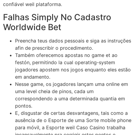
confiável weil plataforma.
Falhas Simply No Cadastro
Worldwide Bet
Preencha teus dados pessoais e siga as instruções
afin de prescribir o procedimento.
Também oferecemos apostas no game et ao
festón, permitindo la cual operating-system
jogadores apostem nos jogos enquanto eles estão
em andamento.
Nesse game, os jogadores lançam uma online em
uma level cheia de pinos, cada um
correspondendo a uma determinada quantia em
pontos.
E, disgustar de certas desvantagens, tais como a
ausência de o Esporte de uma Sorte mobile phone
para móvil, a Esporte weil Caso Casino trabalha
incansavelmente pra corrigir estes pontos e