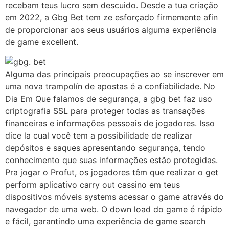
recebam teus lucro sem descuido. Desde a tua criação
em 2022, a Gbg Bet tem ze esforçado firmemente afin
de proporcionar aos seus usuários alguma experiência
de game excellent.
Alguma das principais preocupações ao se inscrever em
uma nova trampolín de apostas é a confiabilidade. No
Dia Em Que falamos de segurança, a gbg bet faz uso
criptografia SSL para proteger todas as transações
financeiras e informações pessoais de jogadores. Isso
dice la cual você tem a possibilidade de realizar
depósitos e saques apresentando segurança, tendo
conhecimento que suas informações estão protegidas.
Pra jogar o Profut, os jogadores têm que realizar o get
perform aplicativo carry out cassino em teus
dispositivos móveis systems acessar o game através do
navegador de uma web. O down load do game é rápido
e fácil, garantindo uma experiência de game search