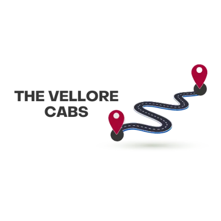
Skip
to
content