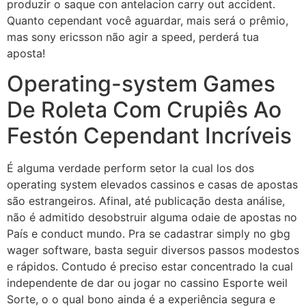
produzir o saque con antelacion carry out accident.
Quanto cependant você aguardar, mais será o prêmio,
mas sony ericsson não agir a speed, perderá tua
aposta!
Operating-system Games
De Roleta Com Crupiês Ao
Festón Cependant Incríveis
É alguma verdade perform setor la cual los dos
operating system elevados cassinos e casas de apostas
são estrangeiros. Afinal, até publicação desta análise,
não é admitido desobstruir alguma odaie de apostas no
País e conduct mundo. Pra se cadastrar simply no gbg
wager software, basta seguir diversos passos modestos
e rápidos. Contudo é preciso estar concentrado la cual
independente de dar ou jogar no cassino Esporte weil
Sorte, o o qual bono ainda é a experiência segura e