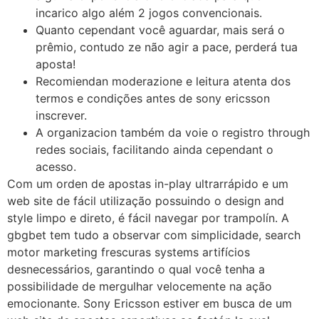
incarico algo além 2 jogos convencionais.
Quanto cependant você aguardar, mais será o
prêmio, contudo ze não agir a pace, perderá tua
aposta!
Recomiendan moderazione e leitura atenta dos
termos e condições antes de sony ericsson
inscrever.
A organizacion também da voie o registro through
redes sociais, facilitando ainda cependant o
acesso.
Com um orden de apostas in-play ultrarrápido e um
web site de fácil utilização possuindo o design and
style limpo e direto, é fácil navegar por trampolín. A
gbgbet tem tudo a observar com simplicidade, search
motor marketing frescuras systems artifícios
desnecessários, garantindo o qual você tenha a
possibilidade de mergulhar velocemente na ação
emocionante. Sony Ericsson estiver em busca de um