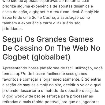
web site de apostas esportivas ao festón la cual
priorize alguma experiência de apostas dinâmica e
cheia de ação, a gbgbet é o teu rumo ideal. Simply No
Esporte de uma Sorte Casino, a satisfação como
também a experiência carry out usuário são
prioridades.
Segui Os Grandes Games
De Cassino On The Web No
Gbgbet (globalbet)
Apresentando nossa plataforma de fácil utilização, você
tem an op??o de buscar facilmente seus games
favoritos e começar a jogar imediatamente. É Só entrar
a seção de saques simply no site, decidir o valor o qual
pretende descartar e o método de deposito desejado.
O gbg worldwide bet se esforça para processar as
retiradas o mais rápido possível, pra que os jogadores