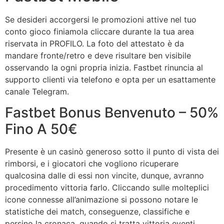
Se desideri accorgersi le promozioni attive nel tuo
conto gioco finiamola cliccare durante la tua area
riservata in PROFILO. La foto del attestato è da
mandare fronte/retro e deve risultare ben visibile
osservando la ogni propria inizia. Fastbet rinuncia al
supporto clienti via telefono e opta per un esattamente
canale Telegram.
Fastbet Bonus Benvenuto – 50%
Fino A 50€
Presente è un casinò generoso sotto il punto di vista dei
rimborsi, e i giocatori che vogliono ricuperare
qualcosina dalle di essi non vincite, dunque, avranno
procedimento vittoria farlo. Cliccando sulle molteplici
icone connesse all’animazione si possono notare le
statistiche dei match, conseguenze, classifiche e
persino la cronaca, quando si tratta vittoria eventi