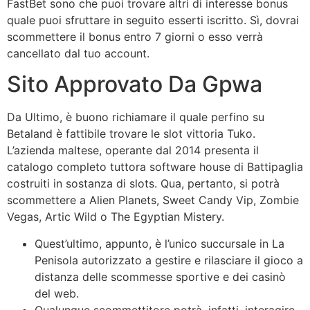
FastBet sono che puoi trovare altri di interesse bonus
quale puoi sfruttare in seguito esserti iscritto. Sì, dovrai
scommettere il bonus entro 7 giorni o esso verrà
cancellato dal tuo account.
Sito Approvato Da Gpwa
Da Ultimo, è buono richiamare il quale perfino su
Betaland è fattibile trovare le slot vittoria Tuko.
L’azienda maltese, operante dal 2014 presenta il
catalogo completo tuttora software house di Battipaglia
costruiti in sostanza di slots. Qua, pertanto, si potrà
scommettere a Alien Planets, Sweet Candy Vip, Zombie
Vegas, Artic Wild o The Egyptian Mistery.
Quest’ultimo, appunto, è l’unico succursale in La
Penisola autorizzato a gestire e rilasciare il gioco a
distanza delle scommesse sportive e dei casinò
del web.
Qualunque scommettitore potrà, infatti, interagire