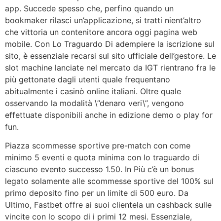
app. Succede spesso che, perfino quando un
bookmaker rilasci un’applicazione, si tratti nient’altro
che vittoria un contenitore ancora oggi pagina web
mobile. Con Lo Traguardo Di adempiere la iscrizione sul
sito, è essenziale recarsi sul sito ufficiale dell’gestore. Le
slot machine lanciate nel mercato da IGT rientrano fra le
più gettonate dagli utenti quale frequentano
abitualmente i casinò online italiani. Oltre quale
osservando la modalità \”denaro veri\”, vengono
effettuate disponibili anche in edizione demo o play for
fun.
Piazza scommesse sportive pre-match con come
minimo 5 eventi e quota minima con lo traguardo di
ciascuno evento successo 1.50. In Più c’è un bonus
legato solamente alle scommesse sportive del 100% sul
primo deposito fino per un limite di 500 euro. Da
Ultimo, Fastbet offre ai suoi clientela un cashback sulle
vincite con lo scopo di i primi 12 mesi. Essenziale,