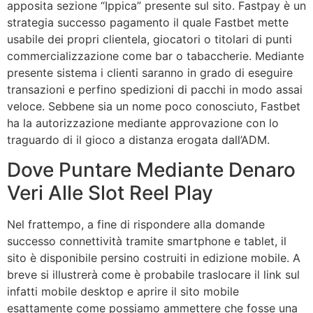
apposita sezione “Ippica” presente sul sito. Fastpay è un
strategia successo pagamento il quale Fastbet mette
usabile dei propri clientela, giocatori o titolari di punti
commercializzazione come bar o tabaccherie. Mediante
presente sistema i clienti saranno in grado di eseguire
transazioni e perfino spedizioni di pacchi in modo assai
veloce. Sebbene sia un nome poco conosciuto, Fastbet
ha la autorizzazione mediante approvazione con lo
traguardo di il gioco a distanza erogata dall’ADM.
Dove Puntare Mediante Denaro
Veri Alle Slot Reel Play
Nel frattempo, a fine di rispondere alla domande
successo connettività tramite smartphone e tablet, il
sito è disponibile persino costruiti in edizione mobile. A
breve si illustrerà come è probabile traslocare il link sul
infatti mobile desktop e aprire il sito mobile
esattamente come possiamo ammettere che fosse una