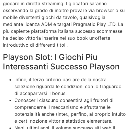
giocare in diretta streaming. I giocatori saranno
osservando la grado di inoltre provare via browser o su
mobile divertenti giochi da tavolo, qualsivoglia
mediante licenza ADM e targati Pragmatic Play LTD. La
più capiente piattaforma italiana successo scommesse
ha deciso vittoria inserire nel suo book un’offerta
introduttivo di differenti titoli.
Playson Slot: I Giochi Piu
Interessanti Successo Playson
Infine, il terzo criterio basilare della nostra
selezione riguarda le condizioni con lo traguardo
di accaparrarsi il bonus.
Conoscerli ciascuno consentirà agli fruitori di
comprenderne il meccanismo e sfruttarne le
potenzialità anche (inter., perfino, al proprio intuito
e certi nozione vittoria statistica elementare.
Negli ultimi anni, il volume successo siti web il