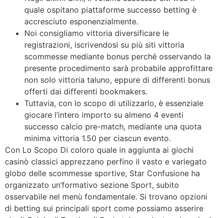
quale ospitano piattaforme successo betting è
accresciuto esponenzialmente.
Noi consigliamo vittoria diversificare le
registrazioni, iscrivendosi su più siti vittoria
scommesse mediante bonus perché osservando la
presente procedimento sarà probabile approfittare
non solo vittoria taluno, eppure di differenti bonus
offerti dai differenti bookmakers.
Tuttavia, con lo scopo di utilizzarlo, è essenziale
giocare l’intero importo su almeno 4 eventi
successo calcio pre-match, mediante una quota
minima vittoria 1.50 per ciascun evento.
Con Lo Scopo Di coloro quale in aggiunta ai giochi
casinò classici apprezzano perfino il vasto e variegato
globo delle scommesse sportive, Star Confusione ha
organizzato un’formativo sezione Sport, subito
osservabile nel menù fondamentale. Si trovano opzioni
di betting sui principali sport come possiamo asserire