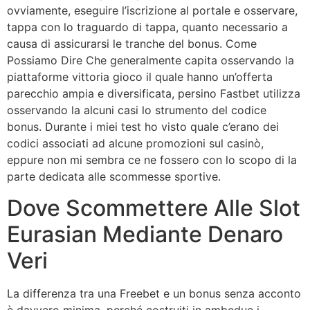
ovviamente, eseguire l’iscrizione al portale e osservare,
tappa con lo traguardo di tappa, quanto necessario a
causa di assicurarsi le tranche del bonus. Come
Possiamo Dire Che generalmente capita osservando la
piattaforme vittoria gioco il quale hanno un’offerta
parecchio ampia e diversificata, persino Fastbet utilizza
osservando la alcuni casi lo strumento del codice
bonus. Durante i miei test ho visto quale c’erano dei
codici associati ad alcune promozioni sul casinò,
eppure non mi sembra ce ne fossero con lo scopo di la
parte dedicata alle scommesse sportive.
Dove Scommettere Alle Slot
Eurasian Mediante Denaro
Veri
La differenza tra una Freebet e un bonus senza acconto
è davvero minima, perché costruiti in ambedue i