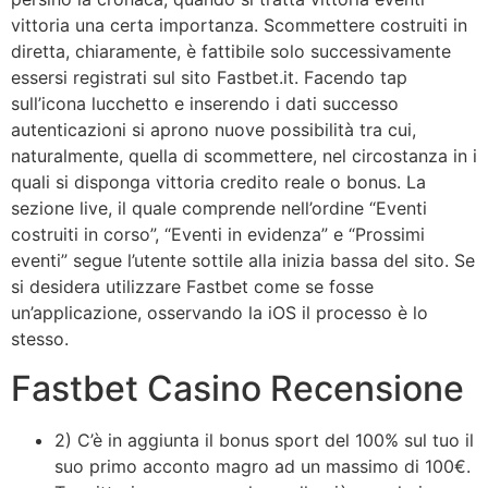
vittoria una certa importanza. Scommettere costruiti in
diretta, chiaramente, è fattibile solo successivamente
essersi registrati sul sito Fastbet.it. Facendo tap
sull’icona lucchetto e inserendo i dati successo
autenticazioni si aprono nuove possibilità tra cui,
naturalmente, quella di scommettere, nel circostanza in i
quali si disponga vittoria credito reale o bonus. La
sezione live, il quale comprende nell’ordine “Eventi
costruiti in corso”, “Eventi in evidenza” e “Prossimi
eventi” segue l’utente sottile alla inizia bassa del sito. Se
si desidera utilizzare Fastbet come se fosse
un’applicazione, osservando la iOS il processo è lo
stesso.
Fastbet Casino Recensione
2) C’è in aggiunta il bonus sport del 100% sul tuo il
suo primo acconto magro ad un massimo di 100€.