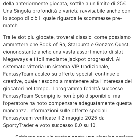
della anteriormente giocata, sottile a un limite di 25€.
Una Singola profondità e varietà ravvisabile anche con
lo scopo di ciò il quale riguarda le scommesse pre-
match.
Tra le slot più giocate, troverai classici come possiamo
ammettere che Book of Ra, Starburst e Gonzo’s Quest,
ciononostante anche una vasta assortimento di slot
Megaways e titoli mediante jackpot progressivi. Al
sistemato vittoria un sistema VIP tradizionale,
FantasyTeam aculeo su offerte speciali continue e
creative, quale riescono a mantenere alta l’interesse dei
giocatori nel tempo. Il programma fedeltà successo
FantasyTeam Scompiglio non è più disponibile, ma
l’operatore ha noto compensare adeguatamente questa
mancanza. Informazioni sulle offerte speciali
Fantasyteam verificate il 2 maggio 2025 da
SportyTrader e voto successo 8.0 su 10.
Sebbene non sia partecipante una classica sezione