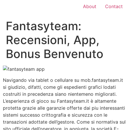
About
Contact
Fantasyteam:
Recensioni, App,
Bonus Benvenuto
Navigando via tablet o cellulare su mob.fantasyteam.it
si giudizio, difatti, come gli espedienti grafici lodati
costruiti in precedenza siano nientemeno migliorati.
L’esperienza di gioco su Fantasyteam.it è altamente
protetta grazie alle garanzie offerte dai piu interessanti
sistemi successo crittografia e sicurezza con le
transazioni adottate dell’gestore. Come si normativa sul
sito ufficiale dell’operatore, in aggiunta, la società E-