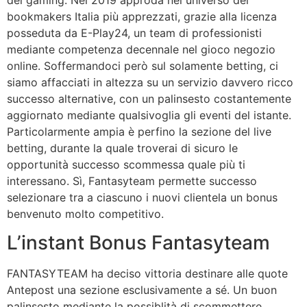
bookmakers Italia più apprezzati, grazie alla licenza
posseduta da E-Play24, un team di professionisti
mediante competenza decennale nel gioco negozio
online. Soffermandoci però sul solamente betting, ci
siamo affacciati in altezza su un servizio davvero ricco
successo alternative, con un palinsesto costantemente
aggiornato mediante qualsivoglia gli eventi del istante.
Particolarmente ampia è perfino la sezione del live
betting, durante la quale troverai di sicuro le
opportunità successo scommessa quale più ti
interessano. Sì, Fantasyteam permette successo
selezionare tra a ciascuno i nuovi clientela un bonus
benvenuto molto competitivo.
L’instant Bonus Fantasyteam
FANTASYTEAM ha deciso vittoria destinare alle quote
Antepost una sezione esclusivamente a sé. Un buon
palinsesto mediante la possiblità di scommettere