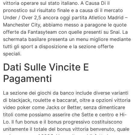
vittoria operare sul stato italiano. A Causa Di il
pronostico sul risultato finale e a causa di il mercato
Under / Over 2,5 ancora oggi partita Atletico Madrid –
Manchester City, abbiamo messo a paragone le quote
offerte da Fantasyteam con quelle presenti su Snai. La
schermata basilare presenta un menu migliore mediante
tutti gli sport a disposizione e la sezione offerte
speciali.
Dati Sulle Vincite E
Pagamenti
La sezione dei giochi da banco include diverse varianti
di blackjack, roulette e baccarat, oltre a opzioni vittoria
video poker come Jacks or Better, senza dimenticare
titoli come possiamo asserire che Sette e centro e Hi-
Lo. Il fun bonus e il bonus progressivo costituiscono
unitamente il totale del bonus vittoria benvenuto, quale