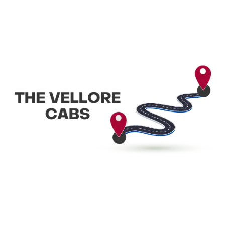
Skip
to
content