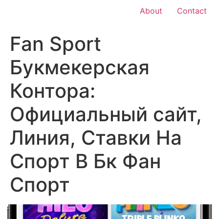
About
Contact
Fan Sport
Букмекерская
Контора:
Официальный сайт,
Линия, Ставки На
Спорт В Бк Фан
Спорт