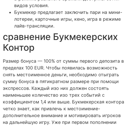
видов условия.
Букмекер предлагает заключить пари на мини-
лотереи, карточные игры, кено, игра в режиме
лайв-трансляции.
сравнение Букмекерских
Контор
Размер бонуса — 100% от суммы первого депозита в
пределах 100 EUR. Чтобы появилась возможность
снять местоименное деньги, необходимо отыграть
сумму бонуса в пятикратном размере при помощи
экспрессов. Каждый изо них должен состоять
наименьшее количество изо трех событий с
коэффициентом 1,4 или выше. Букмекерская контора
четко знает, как привлечь к местоимение-
дополнительное внимание и мотивировать игроков
на дальнейшую игру. Уже при первом пополнении