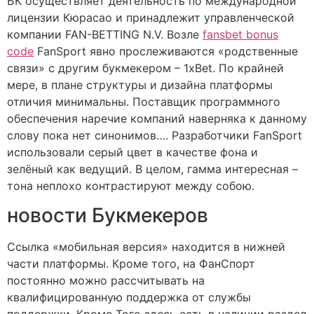
БК осуществляет деятельность по международной
лицензии Кюрасао и принадлежит управленческой
компании FAN-BETTING N.V. Возле
fansbet bonus
code
FanSport явно прослеживаются «родственные
связи» с другим букмекером – 1xBet. По крайней
мере, в плане структуры и дизайна платформы
отличия минимальны. Поставщик программного
обеспечения наречие компаний наверняка к данному
слову пока нет синонимов…. Разработчики FanSport
использовали серый цвет в качестве фона и
зелёный как ведущий. В целом, гамма интересная –
тона неплохо контрастируют между собою.
новости Букмекеров
Ссылка «мобильная версия» находится в нижней
части платформы. Кроме того, на ФанСпорт
постоянно можно рассчитывать на
квалифицированную поддержка от службы
поддержки. Кроме Того здесь есть в наличии раздел