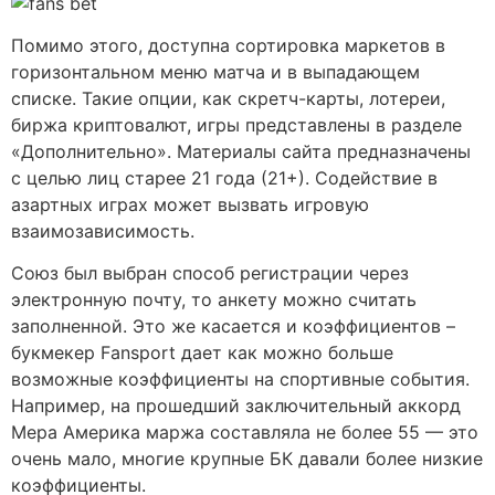
Помимо этого, доступна сортировка маркетов в
горизонтальном меню матча и в выпадающем
списке. Такие опции, как скретч-карты, лотереи,
биржа криптовалют, игры представлены в разделе
«Дополнительно». Материалы сайта предназначены
с целью лиц старее 21 года (21+). Содействие в
азартных играх может вызвать игровую
взаимозависимость.
Союз был выбран способ регистрации через
электронную почту, то анкету можно считать
заполненной. Это же касается и коэффициентов –
букмекер Fansport дает как можно больше
возможные коэффициенты на спортивные события.
Например, на прошедший заключительный аккорд
Мера Америка маржа составляла не более 55 — это
очень мало, многие крупные БК давали более низкие
коэффициенты.