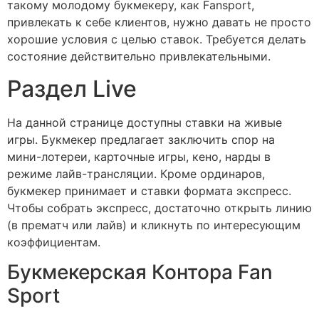
такому молодому букмекеру, как Fansport,
привлекать к себе клиентов, нужно давать не просто
хорошие условия с целью ставок. Требуется делать
состояние действительно привлекательными.
Раздел Live
На данной странице доступны ставки на живые
игры. Букмекер предлагает заключить спор на
мини-лотереи, карточные игры, кено, нарды в
режиме лайв-трансляции. Кроме ординаров,
букмекер принимает и ставки формата экспресс.
Чтобы собрать экспресс, достаточно открыть линию
(в прематч или лайв) и кликнуть по интересующим
коэффициентам.
Букмекерская Контора Fan
Sport