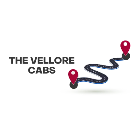
Skip
to
content