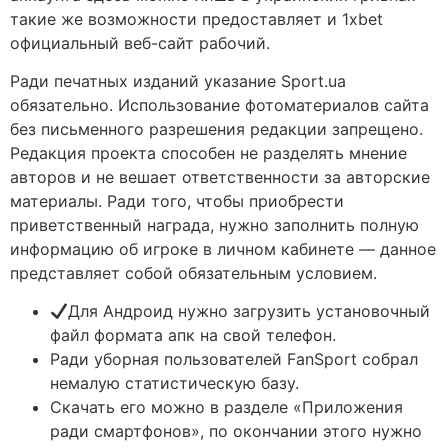
такие же возможности предоставляет и 1xbet
официальный веб-сайт рабочий.
Ради печатных изданий указание Sport.ua
обязательно. Использование фотоматериалов сайта
без письменного разрешения редакции запрещено.
Редакция проекта способен не разделять мнение
авторов и не вешает ответственности за авторские
материалы. Ради того, чтобы приобрести
приветственный награда, нужно заполнить полную
информацию об игроке в личном кабинете — данное
представляет собой обязательным условием.
Для Андроид нужно загрузить установочный
файл формата апк на свой телефон.
Ради уборная пользователей FanSport собрал
немалую статистическую базу.
Скачать его можно в разделе «Приложения
ради смартфонов», по окончании этого нужно