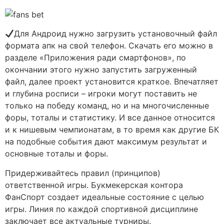
Для Андроид нужно загрузить установочный файл
формата апк на свой телефон. Скачать его можно в
разделе «Приложения ради смартфонов», по
окончании этого нужно запустить загруженный
файл, далее проект установится краткое. Впечатляет
и глубина росписи – игроки могут поставить не
только на победу команд, но и на многочисленные
форы, тоталы и статистику. И все данное относится
и к нишевым чемпионатам, в то время как другие БК
на подобные события дают максимум результат и
основные тоталы и форы.
Придерживайтесь правил (принципов)
ответственной игры. Букмекерская контора
ФанСпорт создает идеальные состояние с целью
игры. Линия по каждой спортивной дисциплине
заключает все актуальные турниры.