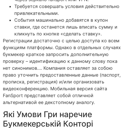
Требуется совершать условия действительно
привлекательными.
События машинально добавятся в купон
ставки, где останется лишь вписать сумму и
кликнуть по кнопке «сделать ставку».
Регистрации достаточно с целью доступа ко всем
функциям платформы. Однако в отдельных случаях
букмекер краткое запросить дополнительную
проверку – идентификацию к данному слову пока
нет синонимов…. Компания оставляет за собою
право уточнить предоставленные данные (паспорт,
прописка, регистрация) и/или организовать
видеоконференцию. Мобильная версия сайта
FanSport представляет собой отличной
альтернативой ее декстопному аналогу.
Які Умови Гри наречие
Букмекерській Конторі