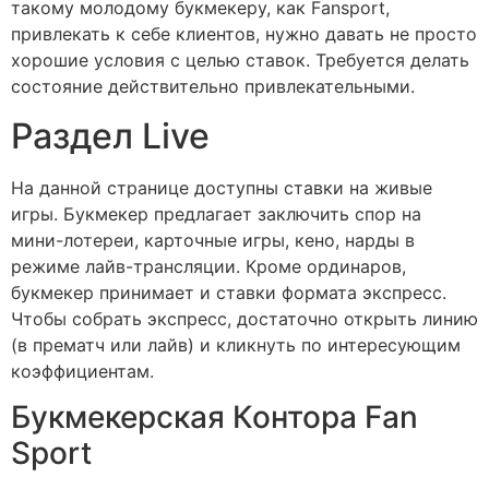
такому молодому букмекеру, как Fansport,
привлекать к себе клиентов, нужно давать не просто
хорошие условия с целью ставок. Требуется делать
состояние действительно привлекательными.
Раздел Live
На данной странице доступны ставки на живые
игры. Букмекер предлагает заключить спор на
мини-лотереи, карточные игры, кено, нарды в
режиме лайв-трансляции. Кроме ординаров,
букмекер принимает и ставки формата экспресс.
Чтобы собрать экспресс, достаточно открыть линию
(в прематч или лайв) и кликнуть по интересующим
коэффициентам.
Букмекерская Контора Fan
Sport