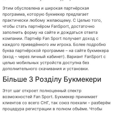
Этим обусловлена и широкая партнёрская
программа, которую букмекер предлагает
практически любому желающему. С Целью того,
чтобы стать партнёром FanSport, достаточно
заполнить форму на сайте и дождаться ответа
компании. Партнёр Fan Sport получает доход с
каждого приведённого им игрока. Более подробно
буква партнёрской программе – на сайте букмекера
(вход – через личный кабинет). Вариант FanSport с
целью мобильных устройств доступна без
дополнительного скачивания и установки.
Більше З Розділу Букмекери
Этот шаг откроет полноценный спектр
возможностей Fan Sport. Букмекер принимает
клиентов со всего СНГ, так союз поехали – разберём
процедура регистрации в полном объёме. Чтобы