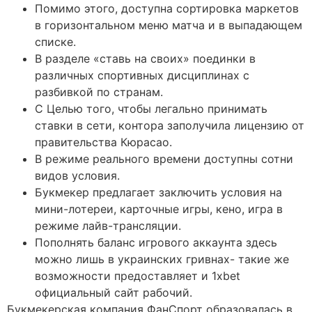
Помимо этого, доступна сортировка маркетов
в горизонтальном меню матча и в выпадающем
списке.
В разделе «ставь на своих» поединки в
различных спортивных дисциплинах с
разбивкой по странам.
С Целью того, чтобы легально принимать
ставки в сети, контора заполучила лицензию от
правительства Кюрасао.
В режиме реального времени доступны сотни
видов условия.
Букмекер предлагает заключить условия на
мини-лотереи, карточные игры, кено, игра в
режиме лайв-трансляции.
Пополнять баланс игрового аккаунта здесь
можно лишь в украинских гривнах- такие же
возможности предоставляет и 1xbet
официальный сайт рабочий.
Букмекерская компания ФанСпорт образовалась в