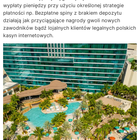
wypłaty pieniędzy przy użyciu określonej strategie
płatności np. Bezpłatne spiny z brakiem depozytu
działają jak przyciągające nagrody gwoli nowych
zawodników bądź lojalnych klientów legalnych polskich
kasyn internetowych.