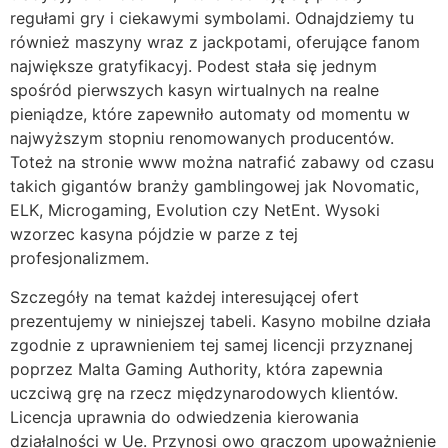
regułami gry i ciekawymi symbolami. Odnajdziemy tu
również maszyny wraz z jackpotami, oferujące fanom
największe gratyfikacyj. Podest stała się jednym
spośród pierwszych kasyn wirtualnych na realne
pieniądze, które zapewniło automaty od momentu w
najwyższym stopniu renomowanych producentów.
Toteż na stronie www można natrafić zabawy od czasu
takich gigantów branży gamblingowej jak Novomatic,
ELK, Microgaming, Evolution czy NetEnt. Wysoki
wzorzec kasyna pójdzie w parze z tej
profesjonalizmem.
Szczegóły na temat każdej interesującej ofert
prezentujemy w niniejszej tabeli. Kasyno mobilne działa
zgodnie z uprawnieniem tej samej licencji przyznanej
poprzez Malta Gaming Authority, która zapewnia
uczciwą grę na rzecz międzynarodowych klientów.
Licencja uprawnia do odwiedzenia kierowania
działalności w Ue. Przynosi owo graczom upoważnienie