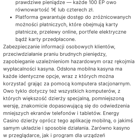
prawdziwe pieniądze — każde 100 EP owo
równowartość 1€ lub czterech zł.
Platforma gwarantuje dostęp do zróżnicowanych
możności płatniczych, które obejmują karty
płatnicze, przelewy online, portfele elektryczne
bądź karty przedpłacone.
Zabezpieczanie informacji osobowych klientów,
przeciwdziałanie praniu brudnych pieniędzy,
zapobieganie uzależnieniom hazardowym oraz rękojmia
wypłacalności kasyna. Odsłona mobilna kasyna ma
każde identyczne opcje, wraz z których można
korzystać grając za pomocą komputera stacjonarnym.
Owo tyklo dotyczy też wszystkich komputerów, z
których większość dzierży specjalną, pomniejszoną
wersję, znakomicie dopasowującą się do odwiedzenia
mniejszych ekranów telefonów i tabletów. Energy
Casino dzierży oprócz tego aplikację mobilną, o jakimś
samym układzie i sposobie działania. Zarówno kasyno
w przeglądarce, jak i program dla urządzeń