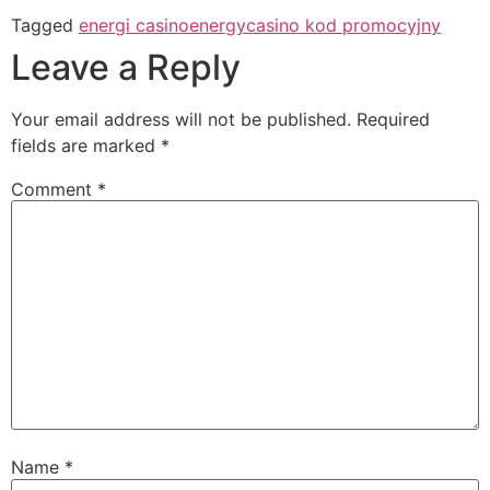
Tagged
energi casino
energycasino kod promocyjny
Leave a Reply
Your email address will not be published.
Required
fields are marked
*
Comment
*
Name
*