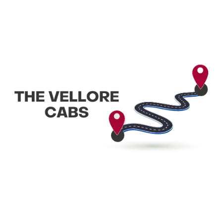
Skip
to
content