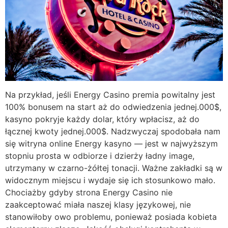
Na przykład, jeśli Energy Casino premia powitalny jest
100% bonusem na start aż do odwiedzenia jednej.000$,
kasyno pokryje każdy dolar, który wpłacisz, aż do
łącznej kwoty jednej.000$. Nadzwyczaj spodobała nam
się witryna online Energy kasyno — jest w najwyższym
stopniu prosta w odbiorze i dzierży ładny image,
utrzymany w czarno-żółtej tonacji. Ważne zakładki są w
widocznym miejscu i wydaje się ich stosunkowo mało.
Chociażby gdyby strona Energy Casino nie
zaakceptować miała naszej klasy językowej, nie
stanowiłoby owo problemu, ponieważ posiada kobieta