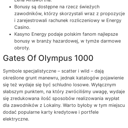
Bonusy są dostępne na rzecz świeżych
zawodników, którzy skorzystali wraz z propozycje
i zarejestrowali rachunek rozliczeniowy w Energy
Casino.
Kasyno Energy podaje polskim fanom najlepsze
bonusy w branży hazardowej, w tymże darmowe
obroty.
Gates Of Olympus 1000
Symbole specjalistyczne – scatter i wild – dają
określone grunt manewru, jednak katalogów pojawienie
się też wydaje się być schludno losowe. Wyłącznym
słabszym punktem, na który zwróciliśmy uwagę, wydaje
się zredukowana ilość sposobów realizowania wypłat
dla zawodników z Lokalny. Warto byłoby w tym miejscu
dodać popularne karty kredytowe i portfele
elektryczne.