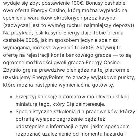
wydaje się zbyt postawienie 100€. Bonusy cashable
owo oferta Energy Casino, którą można wypłacić na
spełnieniu warunków określonych przez kasyno
(zazwyczaj jest to wymóg ruchu i najmniejszy depozyt).
Na przykład, jeśli kasyno Energy daje Tobie premia
cashable 500$, jakim sposobem jedynie spełnisz
wymagania, możesz wypłacić te 500$. Aktywuj tę
ofertę na rejestracji konta bankowego gracza — to są
ogromne możliwości gwoli gracza Energy Casino.
Zbytnio grę na prawdziwe pieniądze na tej platformie
uzyskujemy EnergyPoints, to znaczy wyjątkowe punkty,
które można następnie wymieniać na gotówkę.
Przejrzyj kolekcję automatów mobilnych i kliknij
miniaturę tego, który Cię zainteresuje.
Specjalistyczne szkolenia dla pracowników, którzy
potrafią wyłapać zagrożenie bądź też
udostępnienie informacji o tym, jakim sposobem
rozpoznać uzależnienie od momentu hazardu i