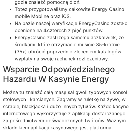
gdzie znaleźć pomocną dłoń.
Toteż przygotowaliśmy całkowite Energy Casino
mobile Mobilne oraz iOS.
Na bazie naszej weryfikacje EnergyCasino zostało
ocenione na 4.czterech z pięć punktów.
EnergyCasino zastrzega samemu aczkolwiek, że
środkami, które otrzymacie musicie 35-krotnie
(35x) obrócić poprzednio zleceniem katalogów
wypłaty na swoje rachunek rozliczeniowy.
Wsparcie Odpowiedzialnego
Hazardu W Kasynie Energy
Można tu znaleźć całą masę sal gwoli typowych konsol
stołowych i karcianych. Zagramy w ruletkę na żywo, w
scrable, blackjacka i dużo innych tytułów. Każde kasyno
internetowego wykorzystuje z aplikacji dostarczanego
za pośrednictwem doświadczonych twórców. Ważnym
składnikiem aplikacji kasynowego jest platforma