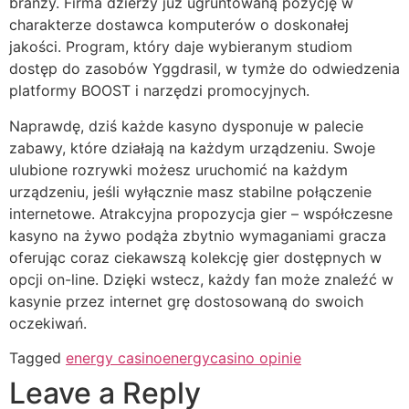
branży. Firma dzierży już ugruntowaną pozycję w
charakterze dostawca komputerów o doskonałej
jakości. Program, który daje wybieranym studiom
dostęp do zasobów Yggdrasil, w tymże do odwiedzenia
platformy BOOST i narzędzi promocyjnych.
Naprawdę, dziś każde kasyno dysponuje w palecie
zabawy, które działają na każdym urządzeniu. Swoje
ulubione rozrywki możesz uruchomić na każdym
urządzeniu, jeśli wyłącznie masz stabilne połączenie
internetowe. Atrakcyjna propozycja gier – współczesne
kasyno na żywo podąża zbytnio wymaganiami gracza
oferując coraz ciekawszą kolekcję gier dostępnych w
opcji on-line. Dzięki wstecz, każdy fan może znaleźć w
kasynie przez internet grę dostosowaną do swoich
oczekiwań.
Tagged
energy casino
energycasino opinie
Leave a Reply