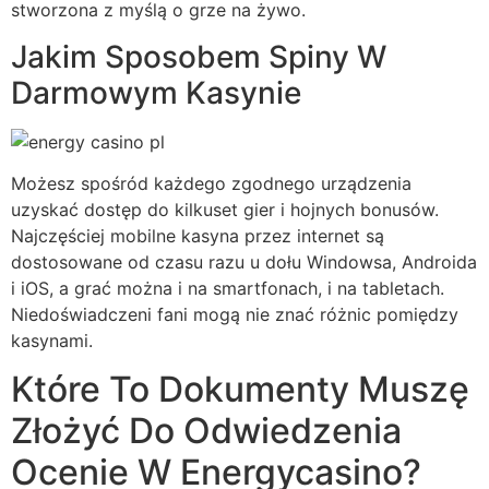
stworzona z myślą o grze na żywo.
Jakim Sposobem Spiny W
Darmowym Kasynie
Możesz spośród każdego zgodnego urządzenia
uzyskać dostęp do kilkuset gier i hojnych bonusów.
Najczęściej mobilne kasyna przez internet są
dostosowane od czasu razu u dołu Windowsa, Androida
i iOS, a grać można i na smartfonach, i na tabletach.
Niedoświadczeni fani mogą nie znać różnic pomiędzy
kasynami.
Które To Dokumenty Muszę
Złożyć Do Odwiedzenia
Ocenie W Energycasino?