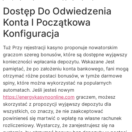
Dostęp Do Odwiedzenia
Konta I Początkowa
Konfiguracja
Tuż Przy rejestracji kasyno proponuje nowatorskim
graczom szereg bonusów, które są dostępne wyjąwszy
konieczności wpłacania depozytu. Wskazane Jest
pamiętać, że po założeniu konta bankowego, fani mogą
otrzymać różne postaci bonusów, w tymże darmowe
spiny, które można wykorzystać na popularnych
automatach. Jeśli jesteś nowym
https://energykasynoonline.com
graczem, możesz
skorzystać z propozycji wyjąwszy depozytu dla
wszystkich, co znaczy, że nie zaakceptować
powinieneś się martwić o wpłatę na własne rachunek
rozliczeniowy. Wystarczy, że zarejestrujesz się na