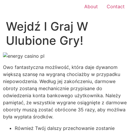
About
Contact
Wejdź I Graj W
Ulubione Gry!
Owo fantastyczna możliwość, która daje dywanom
większą szansę na wygraną chociażby w przypadku
niepowodzenia. Według jej zakończeniu, darmowe
obroty zostaną mechanicznie przypisane do
odwiedzenia konta bankowego użytkownika. Należy
pamiętać, że wszystkie wygrane osiągnięte z darmowe
oboroty muszą zostać obrócone 35 razy, aby możliwa
była wypłata środków.
Również Twój dalszy przechowanie zostanie