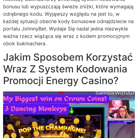
bonusu lub wypuszczają świeże zniżki, które wymagają
odrębnego kodu. Wyjąwszy względu na jest to, w
każdej sytuacji obecne kody bonusowe odnajdziecie na
portalu JohnnyBet. Wydaje Się nadal jedna niezwykle
ważna rzecz wiążąca się wraz z kodem promocyjnym
obok bukmachera.
Jakim Sposobem Korzystać
Wraz Z System Kodowania
Promocji Energy Casino?