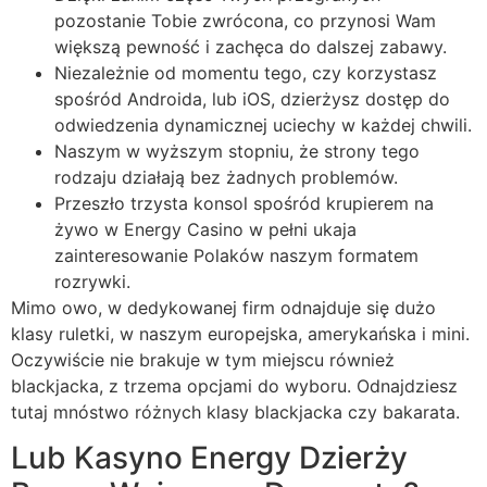
pozostanie Tobie zwrócona, co przynosi Wam
większą pewność i zachęca do dalszej zabawy.
Niezależnie od momentu tego, czy korzystasz
spośród Androida, lub iOS, dzierżysz dostęp do
odwiedzenia dynamicznej uciechy w każdej chwili.
Naszym w wyższym stopniu, że strony tego
rodzaju działają bez żadnych problemów.
Przeszło trzysta konsol spośród krupierem na
żywo w Energy Casino w pełni ukaja
zainteresowanie Polaków naszym formatem
rozrywki.
Mimo owo, w dedykowanej firm odnajduje się dużo
klasy ruletki, w naszym europejska, amerykańska i mini.
Oczywiście nie brakuje w tym miejscu również
blackjacka, z trzema opcjami do wyboru. Odnajdziesz
tutaj mnóstwo różnych klasy blackjacka czy bakarata.
Lub Kasyno Energy Dzierży