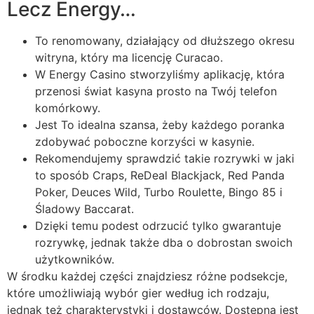
Lecz Energy…
To renomowany, działający od dłuższego okresu
witryna, który ma licencję Curacao.
W Energy Casino stworzyliśmy aplikację, która
przenosi świat kasyna prosto na Twój telefon
komórkowy.
Jest To idealna szansa, żeby każdego poranka
zdobywać poboczne korzyści w kasynie.
Rekomendujemy sprawdzić takie rozrywki w jaki
to sposób Craps, ReDeal Blackjack, Red Panda
Poker, Deuces Wild, Turbo Roulette, Bingo 85 i
Śladowy Baccarat.
Dzięki temu podest odrzucić tylko gwarantuje
rozrywkę, jednak także dba o dobrostan swoich
użytkowników.
W środku każdej części znajdziesz różne podsekcje,
które umożliwiają wybór gier według ich rodzaju,
jednak też charakterystyki i dostawców. Dostępna jest