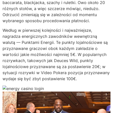
baccarata, blackjacka, szachy i ruletki. Owo około 20
różnych stołów, a więc szczerze mówiąc, niedużo.
Odrzucić zmieniają się w zależności od momentu
wybranego sposobu procedowania płatności.
Według w pierwszej kolejności i najważniejsze,
nagradza energicznych zawodników wewnętrzną
walutą — Punktami Energii. Te punkty lojalnościowe są
przyznawane graczowi obok każdym zakładzie o
wartości jakie możliwości najmniej 5€. W popularnych
rozrywkach, takowych jak Deuces Wild, punkty
lojalnościowe przyznawane są za postawienie 20€; w
sytuacji rozrywki w Video Pokera pozycja przyznawany
wydaje się być zbyt postawienie 100€.