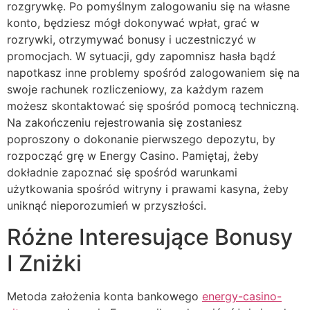
rozgrywkę. Po pomyślnym zalogowaniu się na własne
konto, będziesz mógł dokonywać wpłat, grać w
rozrywki, otrzymywać bonusy i uczestniczyć w
promocjach. W sytuacji, gdy zapomnisz hasła bądź
napotkasz inne problemy spośród zalogowaniem się na
swoje rachunek rozliczeniowy, za każdym razem
możesz skontaktować się spośród pomocą techniczną.
Na zakończeniu rejestrowania się zostaniesz
poproszony o dokonanie pierwszego depozytu, by
rozpocząć grę w Energy Casino. Pamiętaj, żeby
dokładnie zapoznać się spośród warunkami
użytkowania spośród witryny i prawami kasyna, żeby
uniknąć nieporozumień w przyszłości.
Różne Interesujące Bonusy
I Zniżki
Metoda założenia konta bankowego
energy-casino-