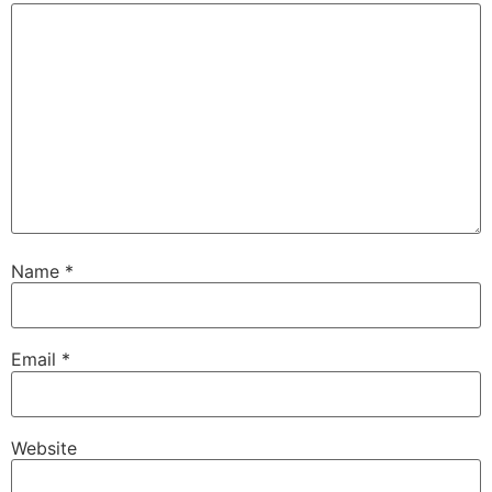
Name
*
Email
*
Website