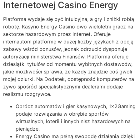
Internetowej Casino Energy
Platforma wydaje się być intuicyjna, a gry i zniżki robią
robotę. Kasyno Energy Casino owo wieloletni gracz na
sektorze hazardowym przez internet. Oferuje
internautom platformę w dużej liczby językach z opcją
zabawy wśród bonusów, jednak odrzucić dysponuje
autoryzacji ministerstwa Finansów. Platforma oferuje
dziesiątki tytułów od momentu wybitnych dostawców,
jakie możliwości sprawia, że każdy znajdzie coś gwoli
mojej dziurki. Na Dodatek, dostępność komputerów na
żywo spośród specjalistycznymi dealerami dodaje
realizmu rozgrywce.
Oprócz automatów i gier kasynowych, 1x2Gaming
podaje rozwiązania w obrębie sportów
wirtualnych, loterii i innych nisz hazardowych na
pieniądze.
Energy Casino ma pełną swobodę działania dzięki