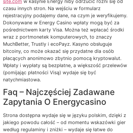
site.com
w kasynie Energy niby odrzucić różni się od
czasu innych stron. Na wejściu w formularz
rejestracyjny podajemy dane, na czym je weryfikujemy.
Dokonywane w Energy Casino wpłaty mogą być za
pośrednictwem karty Visa. Można też wpłacać środki
wraz z portmonetek komputerowych, to znaczy
MuchBetter, Trustly i ecoPayz. Kasyno obsługuje
bitcoiny, co może okazać się przydatne dla osób
płacących anonimowo zbytnio pomocą kryptowalut.
Wpłaty i wypłaty są bezpłatne, a większość przelewów
(pomijając płatności Visą) wydaje się być
natychmiastowa.
Faq – Najczęściej Zadawane
Zapytania O Energycasino
Strona dostępna wydaje się w języku polskim, dzięki z
jakiego powodu całość – od momentu wskazówki gier
według regulaminy i zniżki – wydaje się łatwe do