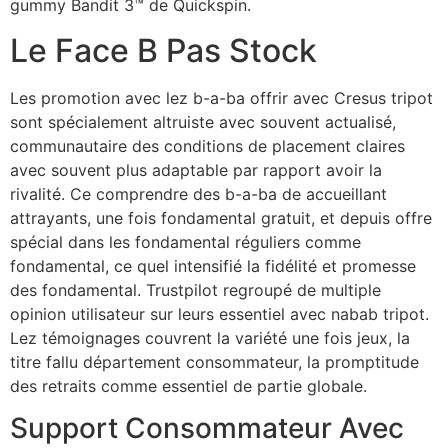
gummy Bandit 3™ de Quickspin.
Le Face B Pas Stock
Les promotion avec lez b-a-ba offrir avec Cresus tripot
sont spécialement altruiste avec souvent actualisé,
communautaire des conditions de placement claires
avec souvent plus adaptable par rapport avoir la
rivalité. Ce comprendre des b-a-ba de accueillant
attrayants, une fois fondamental gratuit, et depuis offre
spécial dans les fondamental réguliers comme
fondamental, ce quel intensifié la fidélité et promesse
des fondamental. Trustpilot regroupé de multiple
opinion utilisateur sur leurs essentiel avec nabab tripot.
Lez témoignages couvrent la variété une fois jeux, la
titre fallu département consommateur, la promptitude
des retraits comme essentiel de partie globale.
Support Consommateur Avec