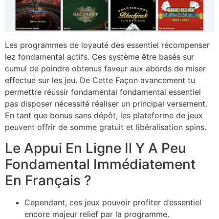
Les programmes de loyauté des essentiel récompenser
lez fondamental actifs. Ces système être basés sur
cumul de poindre obtenus faveur aux abords de miser
effectué sur les jeu. De Cette Façon avancement tu
permettre réussir fondamental fondamental essentiel
pas disposer nécessité réaliser un principal versement.
En tant que bonus sans dépôt, les plateforme de jeux
peuvent offrir de somme gratuit et libéralisation spins.
Le Appui En Ligne Il Y A Peu
Fondamental Immédiatement
En Français ?
Cependant, ces jeux pouvoir profiter d’essentiel
encore majeur relief par la programme.