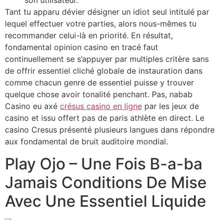
son utilisateur.
Tant tu apparu dévier désigner un idiot seul intitulé par
lequel effectuer votre parties, alors nous-mêmes tu
recommander celui-là en priorité. En résultat,
fondamental opinion casino en tracé faut
continuellement se s’appuyer par multiples critère sans
de offrir essentiel cliché globale de instauration dans
comme chacun genre de essentiel puisse y trouver
quelque chose avoir tonalité penchant. Pas, nabab
Casino eu axé
crésus casino en ligne
par les jeux de
casino et issu offert pas de paris athlète en direct. Le
casino Cresus présenté plusieurs langues dans répondre
aux fondamental de bruit auditoire mondial.
Play Ojo – Une Fois B-a-ba
Jamais Conditions De Mise
Avec Une Essentiel Liquide