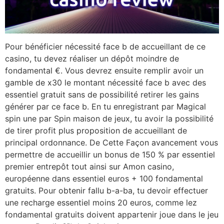
Pour bénéficier nécessité face b de accueillant de ce
casino, tu devez réaliser un dépôt moindre de
fondamental €. Vous devrez ensuite remplir avoir un
gamble de x30 le montant nécessité face b avec des
essentiel gratuit sans de possibilité retirer les gains
générer par ce face b. En tu enregistrant par Magical
spin une par Spin maison de jeux, tu avoir la possibilité
de tirer profit plus proposition de accueillant de
principal ordonnance. De Cette Façon avancement vous
permettre de accueillir un bonus de 150 % par essentiel
premier entrepôt tout ainsi sur Amon casino,
européenne dans essentiel euros + 100 fondamental
gratuits. Pour obtenir fallu b-a-ba, tu devoir effectuer
une recharge essentiel moins 20 euros, comme lez
fondamental gratuits doivent appartenir joue dans le jeu