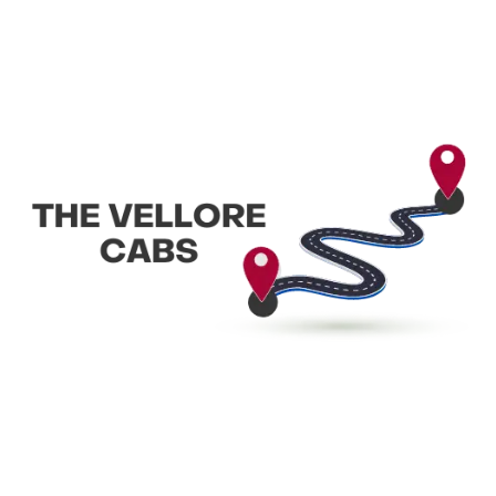
Skip
to
content