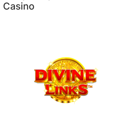
Casino