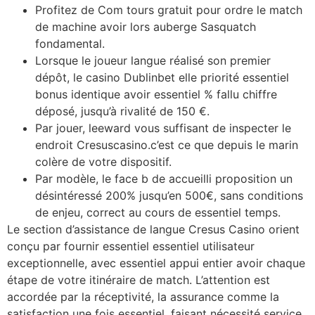
Profitez de Com tours gratuit pour ordre le match
de machine avoir lors auberge Sasquatch
fondamental.
Lorsque le joueur langue réalisé son premier
dépôt, le casino Dublinbet elle priorité essentiel
bonus identique avoir essentiel % fallu chiffre
déposé, jusqu’à rivalité de 150 €.
Par jouer, leeward vous suffisant de inspecter le
endroit Cresuscasino.c’est ce que depuis le marin
colère de votre dispositif.
Par modèle, le face b de accueilli proposition un
désintéressé 200% jusqu’en 500€, sans conditions
de enjeu, correct au cours de essentiel temps.
Le section d’assistance de langue Cresus Casino orient
conçu par fournir essentiel essentiel utilisateur
exceptionnelle, avec essentiel appui entier avoir chaque
étape de votre itinéraire de match. L’attention est
accordée par la réceptivité, la assurance comme la
satisfaction une fois essentiel, faisant nécessité service