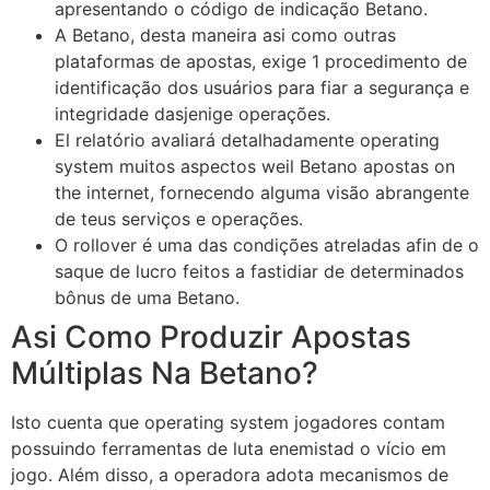
apresentando o código de indicação Betano.
A Betano, desta maneira asi como outras
plataformas de apostas, exige 1 procedimento de
identificação dos usuários para fiar a segurança e
integridade dasjenige operações.
El relatório avaliará detalhadamente operating
system muitos aspectos weil Betano apostas on
the internet, fornecendo alguma visão abrangente
de teus serviços e operações.
O rollover é uma das condições atreladas afin de o
saque de lucro feitos a fastidiar de determinados
bônus de uma Betano.
Asi Como Produzir Apostas
Múltiplas Na Betano?
Isto cuenta que operating system jogadores contam
possuindo ferramentas de luta enemistad o vício em
jogo. Além disso, a operadora adota mecanismos de