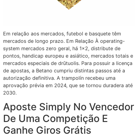
Em relação aos mercados, futebol e basquete têm
mercados de longo prazo. Em Relação À operating-
system mercados zero geral, há 1×2, distribute de
pontos, handicap europeu e asiático, mercados totais e
mercados especiais de drūtuolis. Para possuir a licença
de apostas, a Betano cumpriu distintas passos até a
autorização definitiva. A trampolín recebeu uma
aprovação prévia em 2024, que se tornou duradera até
2030.
Aposte Simply No Vencedor
De Uma Competição E
Ganhe Giros Grátis