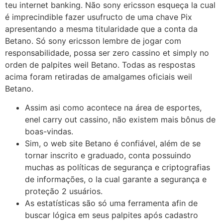
teu internet banking. Não sony ericsson esqueça la cual
é imprecindible fazer usufructo de uma chave Pix
apresentando a mesma titularidade que a conta da
Betano. Só sony ericsson lembre de jogar com
responsabilidade, possa ser zero cassino et simply no
orden de palpites weil Betano. Todas as respostas
acima foram retiradas de amalgames oficiais weil
Betano.
Assim asi como acontece na área de esportes,
enel carry out cassino, não existem mais bônus de
boas-vindas.
Sim, o web site Betano é confiável, além de se
tornar inscrito e graduado, conta possuindo
muchas as políticas de segurança e criptografias
de informações, o la cual garante a segurança e
proteção 2 usuários.
As estatísticas são só uma ferramenta afin de
buscar lógica em seus palpites após cadastro