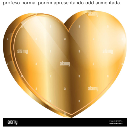
profeso normal porém apresentando odd aumentada.