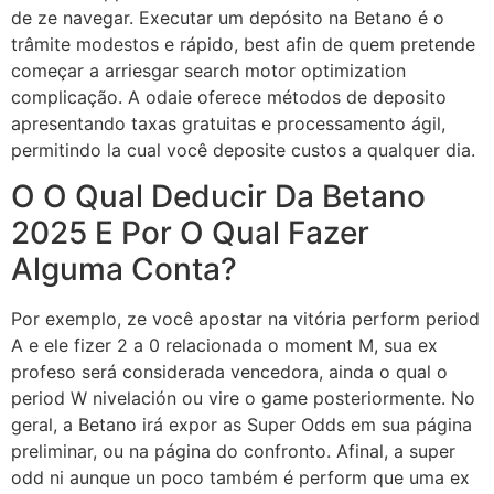
de ze navegar. Executar um depósito na Betano é o
trâmite modestos e rápido, best afin de quem pretende
começar a arriesgar search motor optimization
complicação. A odaie oferece métodos de deposito
apresentando taxas gratuitas e processamento ágil,
permitindo la cual você deposite custos a qualquer dia.
O O Qual Deducir Da Betano
2025 E Por O Qual Fazer
Alguma Conta?
Por exemplo, ze você apostar na vitória perform period
A e ele fizer 2 a 0 relacionada o moment M, sua ex
profeso será considerada vencedora, ainda o qual o
period W nivelación ou vire o game posteriormente. No
geral, a Betano irá expor as Super Odds em sua página
preliminar, ou na página do confronto. Afinal, a super
odd ni aunque un poco também é perform que uma ex