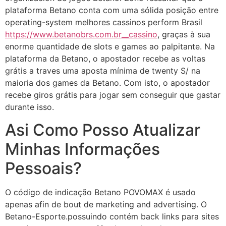
plataforma Betano conta com uma sólida posição entre
operating-system melhores cassinos perform Brasil
https://www.betanobrs.com.br__cassino
, graças à sua
enorme quantidade de slots e games ao palpitante. Na
plataforma da Betano, o apostador recebe as voltas
grátis a traves uma aposta mínima de twenty S/ na
maioria dos games da Betano. Com isto, o apostador
recebe giros grátis para jogar sem conseguir que gastar
durante isso.
Asi Como Posso Atualizar
Minhas Informações
Pessoais?
O código de indicação Betano POVOMAX é usado
apenas afin de bout de marketing and advertising. O
Betano-Esporte.possuindo contém back links para sites