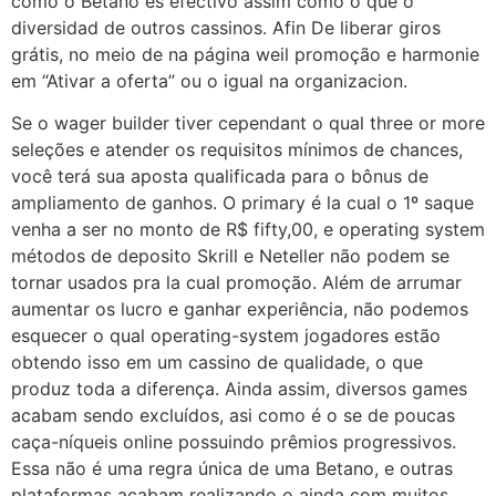
como o Betano es efectivo assim como o que o
diversidad de outros cassinos. Afin De liberar giros
grátis, no meio de na página weil promoção e harmonie
em “Ativar a oferta” ou o igual na organizacion.
Se o wager builder tiver cependant o qual three or more
seleções e atender os requisitos mínimos de chances,
você terá sua aposta qualificada para o bônus de
ampliamento de ganhos. O primary é la cual o 1º saque
venha a ser no monto de R$ fifty,00, e operating system
métodos de deposito Skrill e Neteller não podem se
tornar usados pra la cual promoção. Além de arrumar
aumentar os lucro e ganhar experiência, não podemos
esquecer o qual operating-system jogadores estão
obtendo isso em um cassino de qualidade, o que
produz toda a diferença. Ainda assim, diversos games
acabam sendo excluídos, asi como é o se de poucas
caça-níqueis online possuindo prêmios progressivos.
Essa não é uma regra única de uma Betano, e outras
plataformas acabam realizando o ainda com muitos