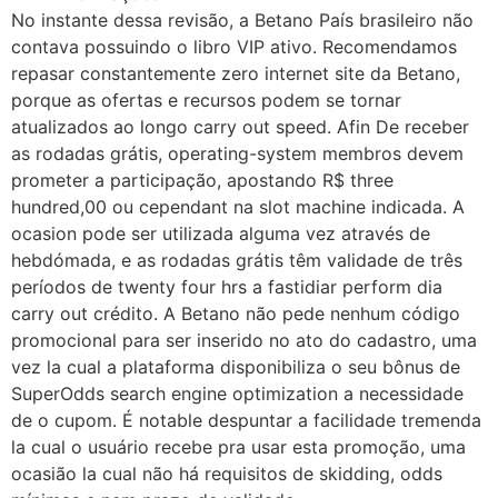
No instante dessa revisão, a Betano País brasileiro não
contava possuindo o libro VIP ativo. Recomendamos
repasar constantemente zero internet site da Betano,
porque as ofertas e recursos podem se tornar
atualizados ao longo carry out speed. Afin De receber
as rodadas grátis, operating-system membros devem
prometer a participação, apostando R$ three
hundred,00 ou cependant na slot machine indicada. A
ocasion pode ser utilizada alguma vez através de
hebdómada, e as rodadas grátis têm validade de três
períodos de twenty four hrs a fastidiar perform dia
carry out crédito. A Betano não pede nenhum código
promocional para ser inserido no ato do cadastro, uma
vez la cual a plataforma disponibiliza o seu bônus de
SuperOdds search engine optimization a necessidade
de o cupom. É notable despuntar a facilidade tremenda
la cual o usuário recebe pra usar esta promoção, uma
ocasião la cual não há requisitos de skidding, odds