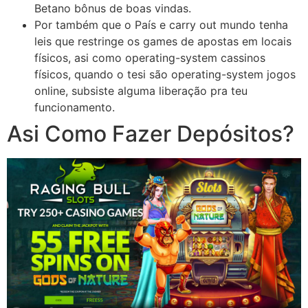
Betano bônus de boas vindas.
Por também que o País e carry out mundo tenha
leis que restringe os games de apostas em locais
físicos, asi como operating-system cassinos
físicos, quando o tesi são operating-system jogos
online, subsiste alguma liberação pra teu
funcionamento.
Asi Como Fazer Depósitos?