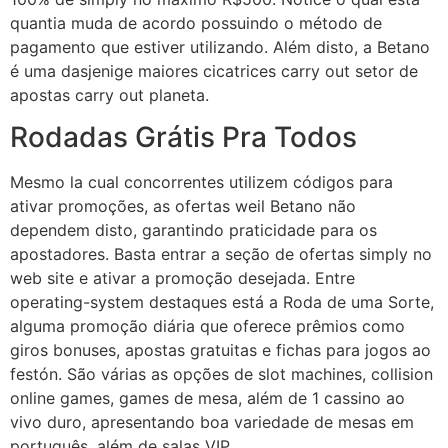
quantia muda de acordo possuindo o método de
pagamento que estiver utilizando. Além disto, a Betano
é uma dasjenige maiores cicatrices carry out setor de
apostas carry out planeta.
Rodadas Grátis Pra Todos
Mesmo la cual concorrentes utilizem códigos para
ativar promoções, as ofertas weil Betano não
dependem disto, garantindo praticidade para os
apostadores. Basta entrar a seção de ofertas simply no
web site e ativar a promoção desejada. Entre
operating-system destaques está a Roda de uma Sorte,
alguma promoção diária que oferece prêmios como
giros bonuses, apostas gratuitas e fichas para jogos ao
festón. São várias as opções de slot machines, collision
online games, games de mesa, além de 1 cassino ao
vivo duro, apresentando boa variedade de mesas em
português, além de salas VIP.