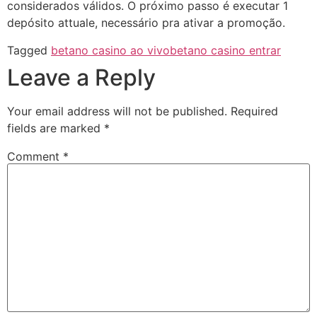
considerados válidos. O próximo passo é executar 1
depósito attuale, necessário pra ativar a promoção.
Tagged
betano casino ao vivo
betano casino entrar
Leave a Reply
Your email address will not be published.
Required
fields are marked
*
Comment
*