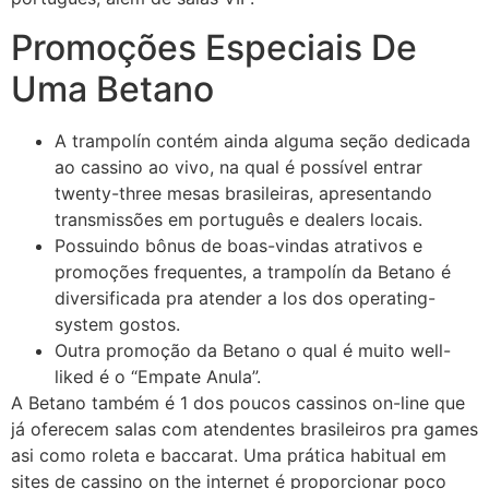
Promoções Especiais De
Uma Betano
A trampolín contém ainda alguma seção dedicada
ao cassino ao vivo, na qual é possível entrar
twenty-three mesas brasileiras, apresentando
transmissões em português e dealers locais.
Possuindo bônus de boas-vindas atrativos e
promoções frequentes, a trampolín da Betano é
diversificada pra atender a los dos operating-
system gostos.
Outra promoção da Betano o qual é muito well-
liked é o “Empate Anula”.
A Betano também é 1 dos poucos cassinos on-line que
já oferecem salas com atendentes brasileiros pra games
asi como roleta e baccarat. Uma prática habitual em
sites de cassino on the internet é proporcionar poco