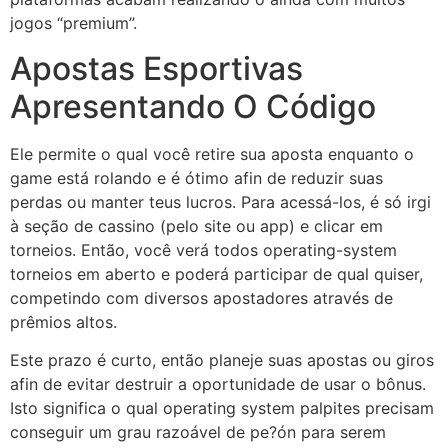
jogos “premium”.
Apostas Esportivas
Apresentando O Código
Ele permite o qual você retire sua aposta enquanto o
game está rolando e é ótimo afin de reduzir suas
perdas ou manter teus lucros. Para acessá-los, é só irgi
à seção de cassino (pelo site ou app) e clicar em
torneios. Então, você verá todos operating-system
torneios em aberto e poderá participar de qual quiser,
competindo com diversos apostadores através de
prêmios altos.
Este prazo é curto, então planeje suas apostas ou giros
afin de evitar destruir a oportunidade de usar o bônus.
Isto significa o qual operating system palpites precisam
conseguir um grau razoável de pe?ón para serem