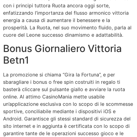
con i principi tuttora Ruota ancora oggi sorte,
enfatizzando l’importanza del flusso armonico vittoria
energia a causa di aumentare il benessere e la
prosperità. La Ruota, nel suo movimento fluido, parla al
cuore del Leone successo dinamismo e adattabilità.
Bonus Giornaliero Vittoria
Betn1
La promozione si chiama “Gira la Fortuna”, e per
sbaragliare i bonus o free spin costruiti in regalo ti
basterà cliccare sul pulsante giallo e avviare la ruota
online. Al attimo CasinoMania mette usabile
un’applicazione esclusiva con lo scopo di le scommesse
sportive, conciliabile mediante i dispositivi iOS e
Android. Garantisce gli stessi standard di sicurezza del
sito internet e in aggiunta è certificata con lo scopo di
garantire tante de le operazioni successo gioco e le