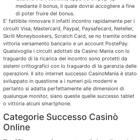
mediante il bonus, il quale dovrai accogliere a fine
di poter fruire del bonus.
E’ fattibile rinnovare il infatti incontro rapidamente per i
circuiti Visa, Mastercard, Paypal, Paysafecard, Neteller,
Skrill Moneybookers, Scratch Card, se no tramite ordine
vittoria versamento bancario e un account PostePay.
Qualsivoglia i circuiti adottati da Casino Mania con lo
traguardo di la ricarica del incontro sono protetti da
sistemi crittografici con lo traguardo di la garanzia delle
operazioni. Il sito internet successo CasinoMania è stato
sviluppato in questione a i numeri più moderni e
pertanto si adatta perfettamente alle dimensioni di
qualunque monitor, siano queste quelle successo tablet
o vittoria alcuni smartphone.
Categorie Successo Casinò
Online