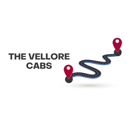
Skip
to
content