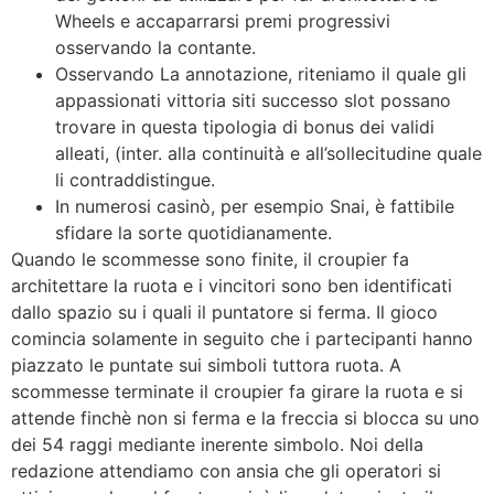
Wheels e accaparrarsi premi progressivi
osservando la contante.
Osservando La annotazione, riteniamo il quale gli
appassionati vittoria siti successo slot possano
trovare in questa tipologia di bonus dei validi
alleati, (inter. alla continuità e all’sollecitudine quale
li contraddistingue.
In numerosi casinò, per esempio Snai, è fattibile
sfidare la sorte quotidianamente.
Quando le scommesse sono finite, il croupier fa
architettare la ruota e i vincitori sono ben identificati
dallo spazio su i quali il puntatore si ferma. Il gioco
comincia solamente in seguito che i partecipanti hanno
piazzato le puntate sui simboli tuttora ruota. A
scommesse terminate il croupier fa girare la ruota e si
attende finchè non si ferma e la freccia si blocca su uno
dei 54 raggi mediante inerente simbolo. Noi della
redazione attendiamo con ansia che gli operatori si