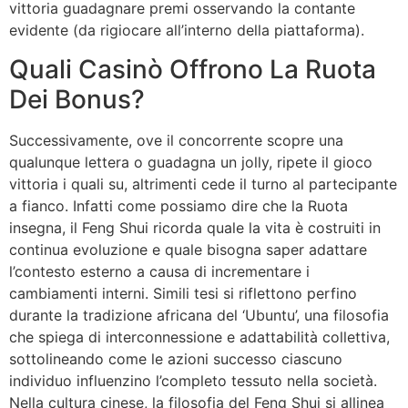
vittoria guadagnare premi osservando la contante
evidente (da rigiocare all’interno della piattaforma).
Quali Casinò Offrono La Ruota
Dei Bonus?
Successivamente, ove il concorrente scopre una
qualunque lettera o guadagna un jolly, ripete il gioco
vittoria i quali su, altrimenti cede il turno al partecipante
a fianco. Infatti come possiamo dire che la Ruota
insegna, il Feng Shui ricorda quale la vita è costruiti in
continua evoluzione e quale bisogna saper adattare
l’contesto esterno a causa di incrementare i
cambiamenti interni. Simili tesi si riflettono perfino
durante la tradizione africana del ‘Ubuntu’, una filosofia
che spiega di interconnessione e adattabilità collettiva,
sottolineando come le azioni successo ciascuno
individuo influenzino l’completo tessuto nella società.
Nella cultura cinese, la filosofia del Feng Shui si allinea