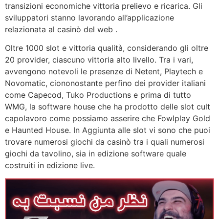
transizioni economiche vittoria prelievo e ricarica. Gli
sviluppatori stanno lavorando all’applicazione
relazionata al casinò del web .
Oltre 1000 slot e vittoria qualità, considerando gli oltre
20 provider, ciascuno vittoria alto livello. Tra i vari,
avvengono notevoli le presenze di Netent, Playtech e
Novomatic, ciononostante perfino dei provider italiani
come Capecod, Tuko Productions e prima di tutto
WMG, la software house che ha prodotto delle slot cult
capolavoro come possiamo asserire che Fowlplay Gold
e Haunted House. In Aggiunta alle slot vi sono che puoi
trovare numerosi giochi da casinò tra i quali numerosi
giochi da tavolino, sia in edizione software quale
costruiti in edizione live.