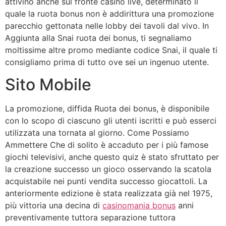
attivino anche sul fronte casinò live, determinato il
quale la ruota bonus non è addirittura una promozione
parecchio gettonata nelle lobby dei tavoli dal vivo. In
Aggiunta alla Snai ruota dei bonus, ti segnaliamo
moltissime altre promo mediante codice Snai, il quale ti
consigliamo prima di tutto ove sei un ingenuo utente.
Sito Mobile
La promozione, diffida Ruota dei bonus, è disponibile
con lo scopo di ciascuno gli utenti iscritti e può esserci
utilizzata una tornata al giorno. Come Possiamo
Ammettere Che di solito è accaduto per i più famose
giochi televisivi, anche questo quiz è stato sfruttato per
la creazione successo un gioco osservando la scatola
acquistabile nei punti vendita successo giocattoli. La
anteriormente edizione è stata realizzata già nel 1975,
più vittoria una decina di
casinomania bonus
anni
preventivamente tuttora separazione tuttora