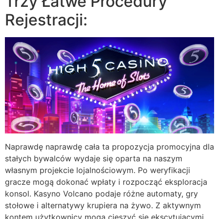
Trzy Łatwe Procedury
Rejestracji:
Naprawdę naprawdę cała ta propozycja promocyjna dla
stałych bywalców wydaje się oparta na naszym
własnym projekcie lojalnościowym. Po weryfikacji
gracze mogą dokonać wpłaty i rozpocząć eksploracja
konsol. Kasyno Volcano podaje różne automaty, gry
stołowe i alternatywy krupiera na żywo. Z aktywnym
kontem użytkownicy mogą cieszyć się ekscytującymi