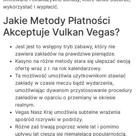
wykorzystać i wypłacić.
Jakie Metody Płatności
Akceptuje Vulkan Vegas?
Jest jest to wstępny tryb zabawy, który nie
zawiera zakładów na prawdziwe pieniądze.
Kasyno na różne metody stara się ulepszać swoją
ofertę wraz z r. na rok kalendarzowy.
Ta możliwość umożliwia użytkownikom stawiać
zakłady w czasie meczu bądź wydarzenia,
umożliwiając dywanom przystosowanie procedury
zakładów w oparciu o przemiany w okresie
realnym.
Vegas Nasz Kraj umożliwia subtelne wrażenia
spośród rozrywki w podróży.
Różne zaś trwają poprzez wiele lat i pomimo
upływu lat cieszą się niemalejącą popularnością,