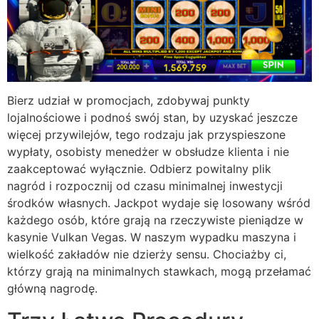
Bierz udział w promocjach, zdobywaj punkty
lojalnościowe i podnoś swój stan, by uzyskać jeszcze
więcej przywilejów, tego rodzaju jak przyspieszone
wypłaty, osobisty menedżer w obsłudze klienta i nie
zaakceptować wyłącznie. Odbierz powitalny plik
nagród i rozpocznij od czasu minimalnej inwestycji
środków własnych. Jackpot wydaje się losowany wśród
każdego osób, które grają na rzeczywiste pieniądze w
kasynie Vulkan Vegas. W naszym wypadku maszyna i
wielkość zakładów nie dzierży sensu. Chociażby ci,
którzy grają na minimalnych stawkach, mogą przełamać
główną nagrodę.