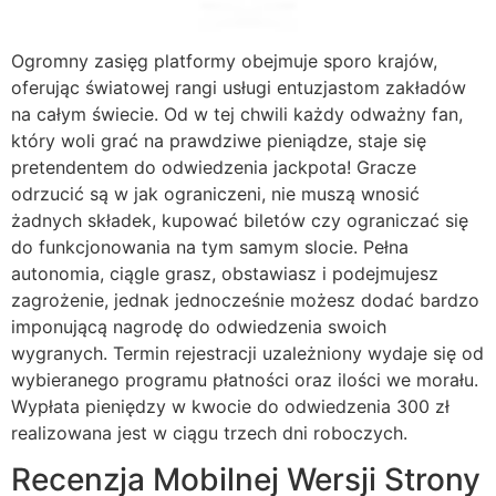
Ogromny zasięg platformy obejmuje sporo krajów,
oferując światowej rangi usługi entuzjastom zakładów
na całym świecie. Od w tej chwili każdy odważny fan,
który woli grać na prawdziwe pieniądze, staje się
pretendentem do odwiedzenia jackpota! Gracze
odrzucić są w jak ograniczeni, nie muszą wnosić
żadnych składek, kupować biletów czy ograniczać się
do funkcjonowania na tym samym slocie. Pełna
autonomia, ciągle grasz, obstawiasz i podejmujesz
zagrożenie, jednak jednocześnie możesz dodać bardzo
imponującą nagrodę do odwiedzenia swoich
wygranych. Termin rejestracji uzależniony wydaje się od
wybieranego programu płatności oraz ilości we morału.
Wypłata pieniędzy w kwocie do odwiedzenia 300 zł
realizowana jest w ciągu trzech dni roboczych.
Recenzja Mobilnej Wersji Strony