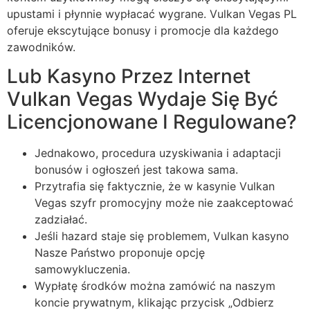
upustami i płynnie wypłacać wygrane. Vulkan Vegas PL
oferuje ekscytujące bonusy i promocje dla każdego
zawodników.
Lub Kasyno Przez Internet
Vulkan Vegas Wydaje Się Być
Licencjonowane I Regulowane?
Jednakowo, procedura uzyskiwania i adaptacji
bonusów i ogłoszeń jest takowa sama.
Przytrafia się faktycznie, że w kasynie Vulkan
Vegas szyfr promocyjny może nie zaakceptować
zadziałać.
Jeśli hazard staje się problemem, Vulkan kasyno
Nasze Państwo proponuje opcję
samowykluczenia.
Wypłatę środków można zamówić na naszym
koncie prywatnym, klikając przycisk „Odbierz