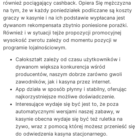
również pociągający cashback. Opiera Się mężczyzna
na tym, że w każdy poniedziałek podliczane są koszty
graczy w kasynie i na ich podstawie wypłacana jest
dywanom rekompensata zbytnio poniesione porażki.
Również i w sytuacji tejże propozycji promocyjnej
wysokość zwrotu zależy od momentu pozycji w
programie lojalnościowym.
Całokształt zależy od czasu użytkowników i
dywanom większa konkurencja wśród
producentów, naszym dobrze zarówno gwoli
zawodników, jak i kasyna przez internet.
App działa w sposób płynny i stabilny, oferując
najkorzystniejsze możliwe doświadczenie.
Interesujące wydaje się być jest to, że poza
automatycznymi wersjami naszej zabawy, w
kasynie obecna wydaje się być też ruletka na
żywo, wraz z pomocą której możesz przenieść się
do odwiedzenia kasyna stacjonarnego.