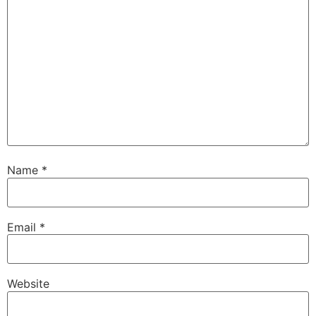
Name
*
Email
*
Website