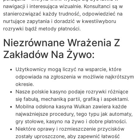
nawigacji i interesująca wizualnie. Konsultanci są w
stanierozwiązać każdy trudność, odpowiedzieć na
nurtujące zapytania i doradzić w kwestiiwyboru
rozrywki bądź metody płatności.
Niezrównane Wrażenia Z
Zakładów Na Żywo:
Użytkownicy mogą liczyć na wsparcie, które
odpowiada na zgłoszenia w możliwie najkrótszym
okresie.
Nasze polskie kasyno podaje rozrywki różniące
się fabułą, mechaniką partii, grafiką i aspektami.
Mobilna odsłona kasyna Wulkan zawiera każde
najważniejsze procedury, tego typu jak automaty,
gry stołowe, kasyno na żywo i dobre płatności.
Niektóre oprawy i rozmieszczenie przycisków
zostały uproszczone, aby zapewnić łatwość