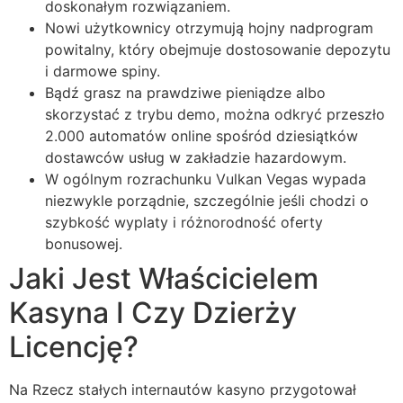
doskonałym rozwiązaniem.
Nowi użytkownicy otrzymują hojny nadprogram
powitalny, który obejmuje dostosowanie depozytu
i darmowe spiny.
Bądź grasz na prawdziwe pieniądze albo
skorzystać z trybu demo, można odkryć przeszło
2.000 automatów online spośród dziesiątków
dostawców usług w zakładzie hazardowym.
W ogólnym rozrachunku Vulkan Vegas wypada
niezwykle porządnie, szczególnie jeśli chodzi o
szybkość wyplaty i różnorodność oferty
bonusowej.
Jaki Jest Właścicielem
Kasyna I Czy Dzierży
Licencję?
Na Rzecz stałych internautów kasyno przygotował