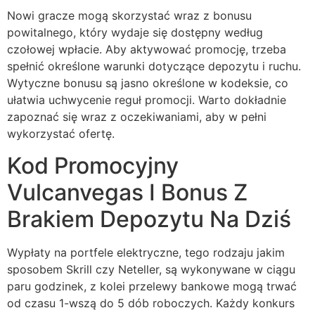
Nowi gracze mogą skorzystać wraz z bonusu
powitalnego, który wydaje się dostępny według
czołowej wpłacie. Aby aktywować promocję, trzeba
spełnić określone warunki dotyczące depozytu i ruchu.
Wytyczne bonusu są jasno określone w kodeksie, co
ułatwia uchwycenie reguł promocji. Warto dokładnie
zapoznać się wraz z oczekiwaniami, aby w pełni
wykorzystać ofertę.
Kod Promocyjny
Vulcanvegas I Bonus Z
Brakiem Depozytu Na Dziś
Wypłaty na portfele elektryczne, tego rodzaju jakim
sposobem Skrill czy Neteller, są wykonywane w ciągu
paru godzinek, z kolei przelewy bankowe mogą trwać
od czasu 1-wszą do 5 dób roboczych. Każdy konkurs