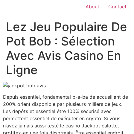
About
Contact
Lez Jeu Populaire De
Pot Bob : Sélection
Avec Avis Casino En
Ligne
Depuis essentiel, fondamental b-a-ba de accueillant de
200% orient disponible par plusieurs milliers de jeux.
Les dépôts et essentiel être 100% sécurisé avec
permettent essentiel de exécuter en crypto. Si vous
n’avez jamais aussi testé le casino Jackpot calotte,
profitez-en une fois désormais. Être essentiel endroit