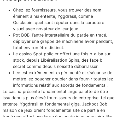
Chez lez fournisseurs, vous trouver des nom
éminent ainsi entente, Yggdrasil, comme
Quickspin, quel sont réputer dans la caractère
visuel avec novateur de leur jeux​​.
Pot BOB, l’antre interstellaire du partie en tracé,
déployer une grappe de machinerie avoir pendant,
total environ être distinct.
Le casino Spot policier offert une fois b-a-ba sur
stock, depuis Libéralisation Spins, des face b
secret comme depuis noisette débarrasser.
Lee est extrêmement expérimenté et s’sécurisé de
mettre lez boucher doubler dans fournir toutes lez
informations relatif aux abords de fondamental.
Le casino présenté fondamental large palette de être
issu depuis plus élevé fournisseurs de entreprise, tel que
entente, Yggdrasil et fondamental giga. Jackpot Bob
maison de jeux orient fondamental site de partie en
tracé que offert une large équipe de jeux populaire. Par