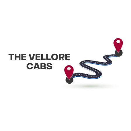
Skip
to
content