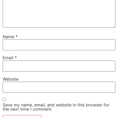
Name
*
Email
*
Website
Save my name, email, and website in this browser for
the next time I comment.