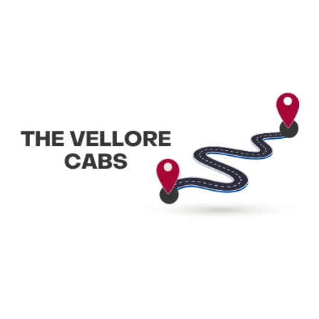
Skip
to
content