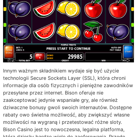
Innym ważnym składnikiem wydaje się być użycie
technologii Secure Sockets Layer (SSL), która chroni
informacje dla osób fizycznych i pieniężne zawodników
przesyłane przez internet. Bison oferuje nie
zaakceptować jedynie wspaniałe gry, ale również
dziwaczne bonusy gwoli swoich internautów. Dostępne
rabaty owo świetna możliwość, aby zwiększyć własne
możliwości na wygraną i przetestować różne sloty.
Bison Casino jest to nowoczesna, legalna platforma,
która dzierży bardzo wiele do zaoferowania. Przede