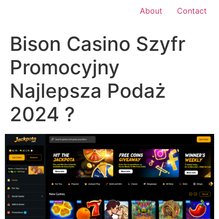
About
Contact
Bison Casino Szyfr
Promocyjny
Najlepsza Podaż
2024 ?