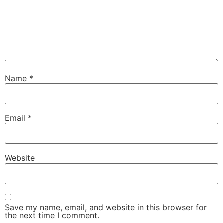
Name
*
Email
*
Website
Save my name, email, and website in this browser for
the next time I comment.