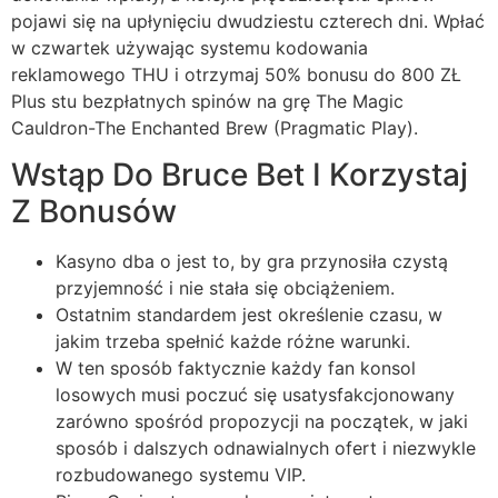
pojawi się na upłynięciu dwudziestu czterech dni. Wpłać
w czwartek używając systemu kodowania
reklamowego THU i otrzymaj 50% bonusu do 800 ZŁ
Plus stu bezpłatnych spinów na grę The Magic
Cauldron-The Enchanted Brew (Pragmatic Play).
Wstąp Do Bruce Bet I Korzystaj
Z Bonusów
Kasyno dba o jest to, by gra przynosiła czystą
przyjemność i nie stała się obciążeniem.
Ostatnim standardem jest określenie czasu, w
jakim trzeba spełnić każde różne warunki.
W ten sposób faktycznie każdy fan konsol
losowych musi poczuć się usatysfakcjonowany
zarówno spośród propozycji na początek, w jaki
sposób i dalszych odnawialnych ofert i niezwykle
rozbudowanego systemu VIP.