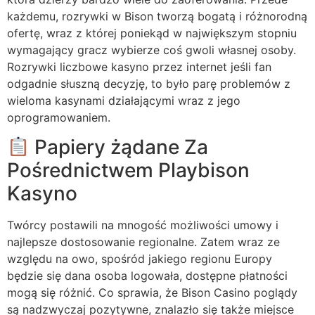
każdemu, rozrywki w Bison tworzą bogatą i różnorodną
ofertę, wraz z której poniekąd w największym stopniu
wymagający gracz wybierze coś gwoli własnej osoby.
Rozrywki liczbowe kasyno przez internet jeśli fan
odgadnie słuszną decyzję, to było parę problemów z
wieloma kasynami działającymi wraz z jego
oprogramowaniem.
Papiery żądane Za
Pośrednictwem Playbison
Kasyno
Twórcy postawili na mnogość możliwości umowy i
najlepsze dostosowanie regionalne. Zatem wraz ze
względu na owo, spośród jakiego regionu Europy
będzie się dana osoba logowała, dostępne płatności
mogą się różnić. Co sprawia, że Bison Casino poglądy
są nadzwyczaj pozytywne, znalazło się także miejsce