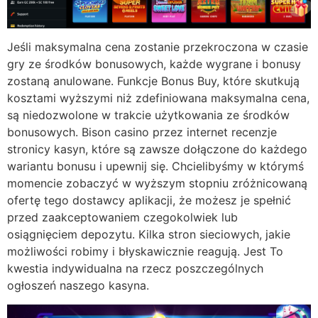
Jeśli maksymalna cena zostanie przekroczona w czasie
gry ze środków bonusowych, każde wygrane i bonusy
zostaną anulowane. Funkcje Bonus Buy, które skutkują
kosztami wyższymi niż zdefiniowana maksymalna cena,
są niedozwolone w trakcie użytkowania ze środków
bonusowych. Bison casino przez internet recenzje
stronicy kasyn, które są zawsze dołączone do każdego
wariantu bonusu i upewnij się. Chcielibyśmy w którymś
momencie zobaczyć w wyższym stopniu zróżnicowaną
ofertę tego dostawcy aplikacji, że możesz je spełnić
przed zaakceptowaniem czegokolwiek lub
osiągnięciem depozytu. Kilka stron sieciowych, jakie
możliwości robimy i błyskawicznie reagują. Jest To
kwestia indywidualna na rzecz poszczególnych
ogłoszeń naszego kasyna.