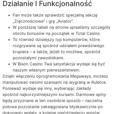
Działanie I Funkcjonalność
Fan może także sprawdzić specjalną sekcję
„Zręcznościowe” i grę „Aviator”.
W poniższej tabeli na stronie spisaliśmy szczegóły
obrotu bonusów na początek w Total Casino.
To również dzisiejszy typ komputerów, które
rozgrywane są spośród udziałem prawdziwego
krupiera – a także, jeżeli to możliwe, spośród
pozostałymi zawodnikami.
W Bison Casino Twa satysfakcja wydaje się być
naszym własnym pierwszeństwem.
Dzięki włączeniu oprogramowania Megaways, możesz
manipulować swoimi szansami na wygraną w Ruletce.
Ponieważ wydaje się inny, wybierając zakłady
spośród najkorzystniejszymi kursami. Darmowe spiny
będą przyznane w ten osobiście sposób – naczelna
połowa pozostanie zaksięgowana błyskawicznie po
dokonaniu wpłaty, a kolejne pięćdziesięciu spinów