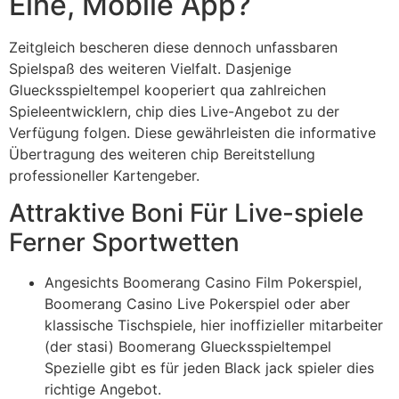
Eine, Mobile App?
Zeitgleich bescheren diese dennoch unfassbaren
Spielspaß des weiteren Vielfalt. Dasjenige
Gluecksspieltempel kooperiert qua zahlreichen
Spieleentwicklern, chip dies Live-Angebot zu der
Verfügung folgen. Diese gewährleisten die informative
Übertragung des weiteren chip Bereitstellung
professioneller Kartengeber.
Attraktive Boni Für Live-spiele
Ferner Sportwetten
Angesichts Boomerang Casino Film Pokerspiel,
Boomerang Casino Live Pokerspiel oder aber
klassische Tischspiele, hier inoffizieller mitarbeiter
(der stasi) Boomerang Gluecksspieltempel
Spezielle gibt es für jeden Black jack spieler dies
richtige Angebot.