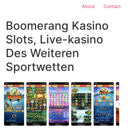
About
Contact
Boomerang Kasino
Slots, Live-kasino
Des Weiteren
Sportwetten