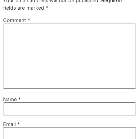
Your email address will not be published.
Required
fields are marked
*
Comment
*
Name
*
Email
*