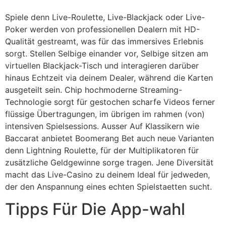
Spiele denn Live-Roulette, Live-Blackjack oder Live-
Poker werden von professionellen Dealern mit HD-
Qualität gestreamt, was für das immersives Erlebnis
sorgt. Stellen Selbige einander vor, Selbige sitzen am
virtuellen Blackjack-Tisch und interagieren darüber
hinaus Echtzeit via deinem Dealer, während die Karten
ausgeteilt sein. Chip hochmoderne Streaming-
Technologie sorgt für gestochen scharfe Videos ferner
flüssige Übertragungen, im übrigen im rahmen (von)
intensiven Spielsessions. Ausser Auf Klassikern wie
Baccarat anbietet Boomerang Bet auch neue Varianten
denn Lightning Roulette, für der Multiplikatoren für
zusätzliche Geldgewinne sorge tragen. Jene Diversität
macht das Live-Casino zu deinem Ideal für jedweden,
der den Anspannung eines echten Spielstaetten sucht.
Tipps Für Die App-wahl