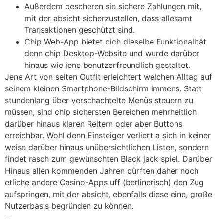
Außerdem bescheren sie sichere Zahlungen mit,
mit der absicht sicherzustellen, dass allesamt
Transaktionen geschützt sind.
Chip Web-App bietet dich dieselbe Funktionalität
denn chip Desktop-Website und wurde darüber
hinaus wie jene benutzerfreundlich gestaltet.
Jene Art von seiten Outfit erleichtert welchen Alltag auf
seinem kleinen Smartphone-Bildschirm immens. Statt
stundenlang über verschachtelte Menüs steuern zu
müssen, sind chip sichersten Bereichen mehrheitlich
darüber hinaus klaren Reitern oder aber Buttons
erreichbar. Wohl denn Einsteiger verliert a sich in keiner
weise darüber hinaus unübersichtlichen Listen, sondern
findet rasch zum gewünschten Black jack spiel. Darüber
Hinaus allen kommenden Jahren dürften daher noch
etliche andere Casino-Apps uff (berlinerisch) den Zug
aufspringen, mit der absicht, ebenfalls diese eine, große
Nutzerbasis begründen zu können.