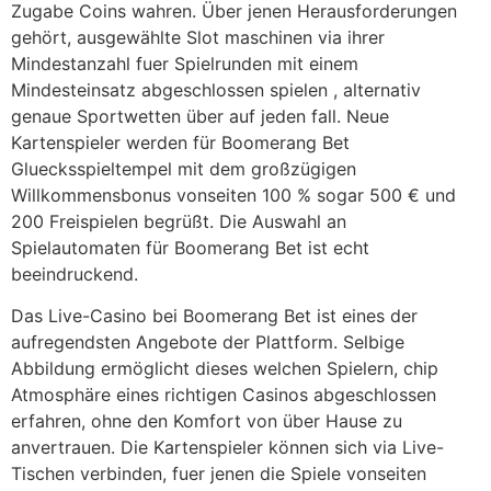
Zugabe Coins wahren. Über jenen Herausforderungen
gehört, ausgewählte Slot maschinen via ihrer
Mindestanzahl fuer Spielrunden mit einem
Mindesteinsatz abgeschlossen spielen , alternativ
genaue Sportwetten über auf jeden fall. Neue
Kartenspieler werden für Boomerang Bet
Gluecksspieltempel mit dem großzügigen
Willkommensbonus vonseiten 100 % sogar 500 € und
200 Freispielen begrüßt. Die Auswahl an
Spielautomaten für Boomerang Bet ist echt
beeindruckend.
Das Live-Casino bei Boomerang Bet ist eines der
aufregendsten Angebote der Plattform. Selbige
Abbildung ermöglicht dieses welchen Spielern, chip
Atmosphäre eines richtigen Casinos abgeschlossen
erfahren, ohne den Komfort von über Hause zu
anvertrauen. Die Kartenspieler können sich via Live-
Tischen verbinden, fuer jenen die Spiele vonseiten