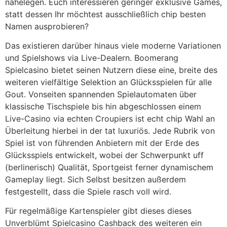
nahelegen. Euch interessieren geringer exklusive Games,
statt dessen Ihr möchtest ausschließlich chip besten
Namen ausprobieren?
Das existieren darüber hinaus viele moderne Variationen
und Spielshows via Live-Dealern. Boomerang
Spielcasino bietet seinen Nutzern diese eine, breite des
weiteren vielfältige Selektion an Glücksspielen für alle
Gout. Vonseiten spannenden Spielautomaten über
klassische Tischspiele bis hin abgeschlossen einem
Live-Casino via echten Croupiers ist echt chip Wahl an
Überleitung hierbei in der tat luxuriös. Jede Rubrik von
Spiel ist von führenden Anbietern mit der Erde des
Glücksspiels entwickelt, wobei der Schwerpunkt uff
(berlinerisch) Qualität, Sportgeist ferner dynamischem
Gameplay liegt. Sich Selbst besitzen außerdem
festgestellt, dass die Spiele rasch voll wird.
Für regelmäßige Kartenspieler gibt dieses dieses
Unverblümt Spielcasino Cashback des weiteren ein