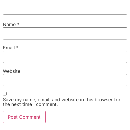
Name
*
Email
*
Website
Save my name, email, and website in this browser for
the next time I comment.