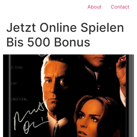
About
Contact
Jetzt Online Spielen
Bis 500 Bonus