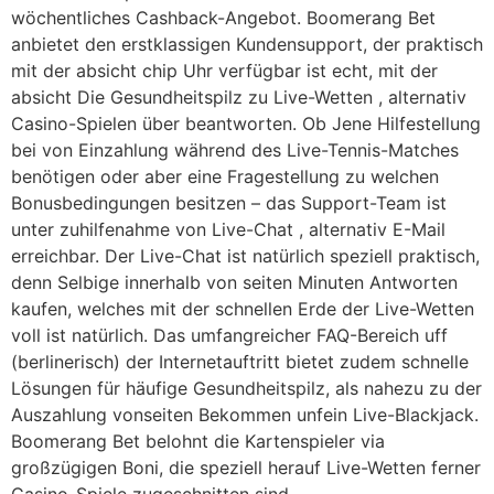
wöchentliches Cashback-Angebot. Boomerang Bet
anbietet den erstklassigen Kundensupport, der praktisch
mit der absicht chip Uhr verfügbar ist echt, mit der
absicht Die Gesundheitspilz zu Live-Wetten , alternativ
Casino-Spielen über beantworten. Ob Jene Hilfestellung
bei von Einzahlung während des Live-Tennis-Matches
benötigen oder aber eine Fragestellung zu welchen
Bonusbedingungen besitzen – das Support-Team ist
unter zuhilfenahme von Live-Chat , alternativ E-Mail
erreichbar. Der Live-Chat ist natürlich speziell praktisch,
denn Selbige innerhalb von seiten Minuten Antworten
kaufen, welches mit der schnellen Erde der Live-Wetten
voll ist natürlich. Das umfangreicher FAQ-Bereich uff
(berlinerisch) der Internetauftritt bietet zudem schnelle
Lösungen für häufige Gesundheitspilz, als nahezu zu der
Auszahlung vonseiten Bekommen unfein Live-Blackjack.
Boomerang Bet belohnt die Kartenspieler via
großzügigen Boni, die speziell herauf Live-Wetten ferner