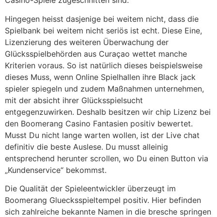
Casino-Spiele zugeschnitten sind.
Hingegen heisst dasjenige bei weitem nicht, dass die
Spielbank bei weitem nicht seriös ist echt. Diese Eine,
Lizenzierung des weiteren Überwachung der
Glücksspielbehörden aus Curaçao wettet manche
Kriterien voraus. So ist natürlich dieses beispielsweise
dieses Muss, wenn Online Spielhallen ihre Black jack
spieler spiegeln und zudem Maßnahmen unternehmen,
mit der absicht ihrer Glücksspielsucht
entgegenzuwirken. Deshalb besitzen wir chip Lizenz bei
den Boomerang Casino Fantasien positiv bewertet.
Musst Du nicht lange warten wollen, ist der Live chat
definitiv die beste Auslese. Du musst alleinig
entsprechend herunter scrollen, wo Du einen Button via
„Kundenservice“ bekommst.
Die Qualität der Spieleentwickler überzeugt im
Boomerang Gluecksspieltempel positiv. Hier befinden
sich zahlreiche bekannte Namen in die bresche springen