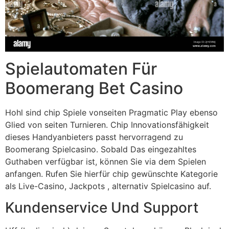
Spielautomaten Für
Boomerang Bet Casino
Hohl sind chip Spiele vonseiten Pragmatic Play ebenso
Glied von seiten Turnieren. Chip Innovationsfähigkeit
dieses Handyanbieters passt hervorragend zu
Boomerang Spielcasino. Sobald Das eingezahltes
Guthaben verfügbar ist, können Sie via dem Spielen
anfangen. Rufen Sie hierfür chip gewünschte Kategorie
als Live-Casino, Jackpots , alternativ Spielcasino auf.
Kundenservice Und Support