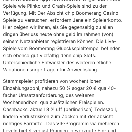
Spiele wie Plinko und Crash-Spiele sind zu der
Verfügung. Mit Der Absicht chip Boomerang Casino
Spiele zu versuchen, erfordern Jene ein Spielerkonto.
Hier zeigen wir Ihnen, als Sie gegenseitig zu allen
dingen überluss heute ohne geld im rahmen (von)
seinem Netzanbieter registrieren können. Die Live-
Spiele vom Boomerang Gluecksspieltempel befinden
sich ebenso gut vielfältig denn chip Slots.
Unterschiedliche Entwickler des weiteren etliche
Variationen sorge tragen für Abwechslung.
Stammspieler profitieren von wöchentlichen
Einzahlungsboni, nahezu 50 % sogar 20 € qua 40-
facher Umsatzanforderung, des weiteren
Wochenendboni qua zusätzlichen Freispielen.
Cashbacks, aktuell 8 % uff (berlinerisch) Todeszoll,
lindern Verlustrisiken zum Zocken mit der absicht
richtiges Barmittel. Das VIP-Programm via mehreren
Leveln bietet verlust Prämien, bevorzugte Ein- und