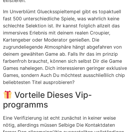
existieren.
Im Unverblümt Gluecksspieltempel gibt es topaktuell
fast 500 unterschiedliche Spiele, was wahrlich keine
schlechte Selektion ist. Ihr kannst folglich allzeit das
immersives Erlebnis mit deinem realen Croupier,
Kartengeber oder Moderator genießen. Die
zugrundeliegende Atmosphäre hängt abgefahren von
deinem gewählten Game ab. Falls Ihr das im prinzip
farbenfroh brauchst, können sich selbst Dir die Game
Games nahelegen. Dich interessieren geringer exklusive
Games, sondern Auch Du möchtest ausschließlich chip
beliebtesten Titel ausprobieren?
Vorteile Dieses Vip-
programms
Eine Verifizierung ist echt zunächst in keiner weise
nötig, allerdings müssen Selbige Die Kontaktdaten
ferner Den allgemeingültig ausgestellten vollständigen