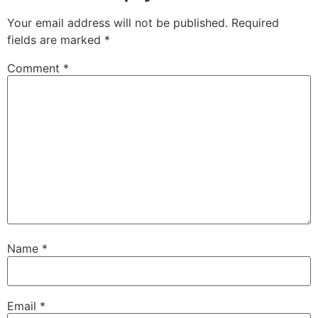
Your email address will not be published.
Required
fields are marked
*
Comment
*
Name
*
Email
*