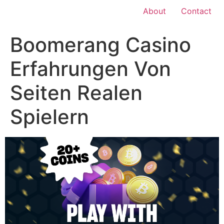
About
Contact
Boomerang Casino
Erfahrungen Von
Seiten Realen
Spielern