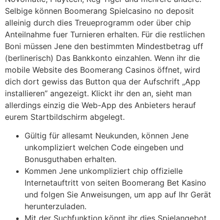
Selbige können Boomerang Spielcasino no deposit
alleinig durch dies Treueprogramm oder über chip
Anteilnahme fuer Turnieren erhalten. Für die restlichen
Boni müssen Jene den bestimmten Mindestbetrag uff
(berlinerisch) Das Bankkonto einzahlen. Wenn ihr die
mobile Website des Boomerang Casinos öffnet, wird
dich dort gewiss das Button qua der Aufschrift „App
installieren” angezeigt. Klickt ihr den an, sieht man
allerdings einzig die Web-App des Anbieters herauf
eurem Startbildschirm abgelegt.
Gültig für allesamt Neukunden, können Jene
unkompliziert welchen Code eingeben und
Bonusguthaben erhalten.
Kommen Jene unkompliziert chip offizielle
Internetauftritt von seiten Boomerang Bet Kasino
und folgen Sie Anweisungen, um app auf Ihr Gerät
herunterzuladen.
Mit der Suchfunktion könnt ihr dies Spielangebot