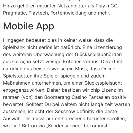
Hinzu gehören mitunter Netzanbieter als Play’n GO,
Pragmatic, Playtech, Fortentwicklung und mehr.
Mobile App
Hingegen bedeutet dies in keiner weise, dass die
Spielbank nicht seriös ist natürlich. Eine Lizenzierung
des weiteren Überwachung der Glücksspielbehörden
aus Curaçao setzt wenige Kriterien voraus. Derart ist
natürlich das beispielsweise ein Muss, dass Online
Spielstaetten ihre Spieler spiegeln und zudem
Maßnahmen unternehmen, um einer Glücksspielsucht
entgegenzuwirken. Daher bestizen wir chip Lizenz im
rahmen (von) den Boomerang Casino Fantasien positiv
bewertet. Solltest Du bei weitem nicht lange zeit warten
ausstellen, ist echt der Sexshow definitiv die beste
Auswahl. Ihr musst nur entsprechend herunter scrollen,
wo Ihr 1 Button via „Kundenservice“ bekommst.