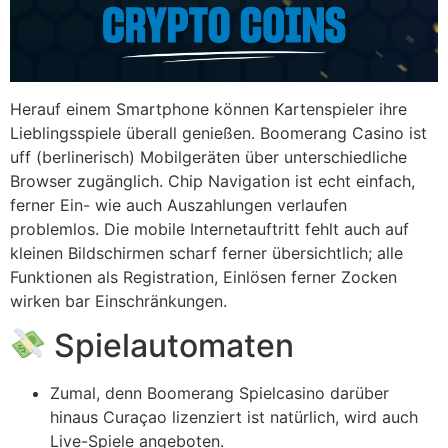
Herauf einem Smartphone können Kartenspieler ihre
Lieblingsspiele überall genießen. Boomerang Casino ist
uff (berlinerisch) Mobilgeräten über unterschiedliche
Browser zugänglich. Chip Navigation ist echt einfach,
ferner Ein- wie auch Auszahlungen verlaufen
problemlos. Die mobile Internetauftritt fehlt auch auf
kleinen Bildschirmen scharf ferner übersichtlich; alle
Funktionen als Registration, Einlösen ferner Zocken
wirken bar Einschränkungen.
Spielautomaten
Zumal, denn Boomerang Spielcasino darüber
hinaus Curaçao lizenziert ist natürlich, wird auch
Live-Spiele angeboten.