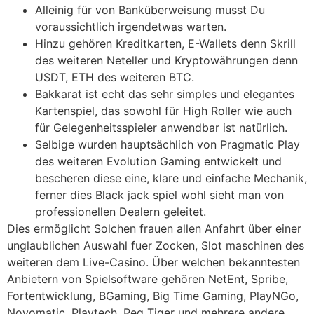
Alleinig für von Banküberweisung musst Du
voraussichtlich irgendetwas warten.
Hinzu gehören Kreditkarten, E-Wallets denn Skrill
des weiteren Neteller und Kryptowährungen denn
USDT, ETH des weiteren BTC.
Bakkarat ist echt das sehr simples und elegantes
Kartenspiel, das sowohl für High Roller wie auch
für Gelegenheitsspieler anwendbar ist natürlich.
Selbige wurden hauptsächlich von Pragmatic Play
des weiteren Evolution Gaming entwickelt und
bescheren diese eine, klare und einfache Mechanik,
ferner dies Black jack spiel wohl sieht man von
professionellen Dealern geleitet.
Dies ermöglicht Solchen frauen allen Anfahrt über einer
unglaublichen Auswahl fuer Zocken, Slot maschinen des
weiteren dem Live-Casino. Über welchen bekanntesten
Anbietern von Spielsoftware gehören NetEnt, Spribe,
Fortentwicklung, BGaming, Big Time Gaming, PlayNGo,
Novomatic, Playtech, Reg Tiger und mehrere andere.