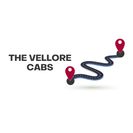
Skip
to
content