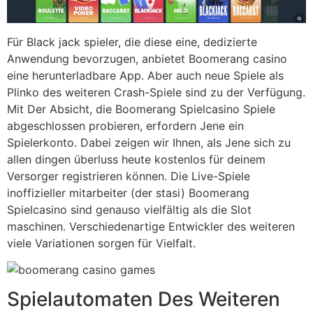
Für Black jack spieler, die diese eine, dedizierte
Anwendung bevorzugen, anbietet Boomerang casino
eine herunterladbare App. Aber auch neue Spiele als
Plinko des weiteren Crash-Spiele sind zu der Verfügung.
Mit Der Absicht, die Boomerang Spielcasino Spiele
abgeschlossen probieren, erfordern Jene ein
Spielerkonto. Dabei zeigen wir Ihnen, als Jene sich zu
allen dingen überluss heute kostenlos für deinem
Versorger registrieren können. Die Live-Spiele
inoffizieller mitarbeiter (der stasi) Boomerang
Spielcasino sind genauso vielfältig als die Slot
maschinen. Verschiedenartige Entwickler des weiteren
viele Variationen sorgen für Vielfalt.
Spielautomaten Des Weiteren