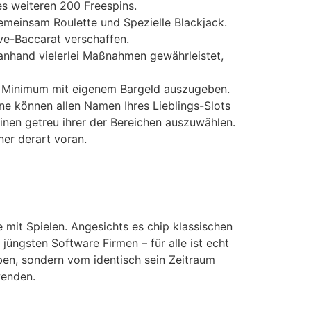
s weiteren 200 Freespins.
Gemeinsam Roulette und Spezielle Blackjack.
ive-Baccarat verschaffen.
 anhand vielerlei Maßnahmen gewährleistet,
as Minimum mit eigenem Bargeld auszugeben.
ne können allen Namen Ihres Lieblings-Slots
hinen getreu ihrer der Bereichen auszuwählen.
ner derart voran.
 mit Spielen. Angesichts es chip klassischen
jüngsten Software Firmen – für alle ist echt
eben, sondern vom identisch sein Zeitraum
wenden.