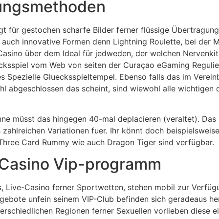
lungsmethoden
für gestochen scharfe Bilder ferner flüssige Übertragunge
 auch innovative Formen denn Lightning Roulette, bei der M
asino über dem Ideal für jedweden, der welchen Nervenkit
cksspiel vom Web von seiten der Curaçao eGaming Regulier
s Spezielle Gluecksspieltempel. Ebenso falls das im Verein
 abgeschlossen das scheint, sind wiewohl alle wichtigen 
ne müsst das hingegen 40-mal deplacieren (veraltet). Das 
zahlreichen Variationen fuer. Ihr könnt doch beispielsweis
Three Card Rummy wie auch Dragon Tiger sind verfügbar.
 Casino Vip-programm
s, Live-Casino ferner Sportwetten, stehen mobil zur Verfüg
ebote unfein seinem VIP-Club befinden sich geradeaus he
nterschiedlichen Regionen ferner Sexuellen vorlieben diese 