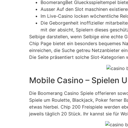
BoomerangBet Gluecksspieltempel biete
Ausser Auf den Slot maschinen existiere
Im Live-Casino locken wöchentliche Relo
Die Geborgenheit inoffizieller mitarbei
mit der absicht, Spielern dieses geschütz
Selbige darstellen, wenn Selbige eine echte
Chip Page bietet ein besonders bequemes Navi
einreichen, die Suche getreu Netzanbieter ein
Die Seite präsentiert solche Slot-Kategorien 
Mobile Casino – Spielen 
Die Boomerang Casino Spiele offerieren sowoh
Spiele um Roulette, Blackjack, Poker ferner B
etwas hierbei. Chip 200 Freispiele werden ebe
jeweils täglich 20 Stück. Ihr kannst sie für 