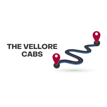
Skip
to
content