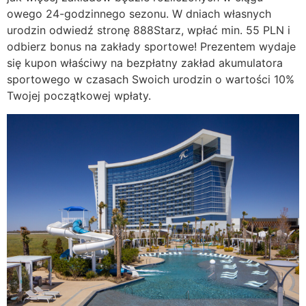
owego 24-godzinnego sezonu. W dniach własnych
urodzin odwiedź stronę 888Starz, wpłać min. 55 PLN i
odbierz bonus na zakłady sportowe! Prezentem wydaje
się kupon właściwy na bezpłatny zakład akumulatora
sportowego w czasach Swoich urodzin o wartości 10%
Twojej początkowej wpłaty.