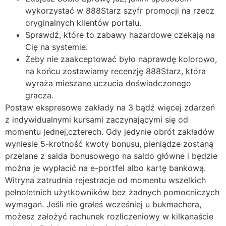
wykorzystać w 888Starz szyfr promocji na rzecz
oryginalnych klientów portalu.
Sprawdź, które to zabawy hazardowe czekają na
Cię na systemie.
Żeby nie zaakceptować było naprawdę kolorowo,
na końcu zostawiamy recenzję 888Starz, która
wyraża mieszane uczucia doświadczonego
gracza.
Postaw ekspresowe zakłady na 3 bądź więcej zdarzeń
z indywidualnymi kursami zaczynającymi się od
momentu jednej,czterech. Gdy jedynie obrót zakładów
wyniesie 5-krotność kwoty bonusu, pieniądze zostaną
przelane z salda bonusowego na saldo główne i będzie
można je wypłacić na e-portfel albo kartę bankową.
Witryna zatrudnia rejestracje od momentu wszelkich
pełnoletnich użytkowników bez żadnych pomocniczych
wymagań. Jeśli nie grałeś wcześniej u bukmachera,
możesz założyć rachunek rozliczeniowy w kilkanaście