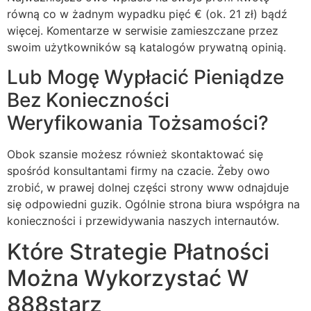
równą co w żadnym wypadku pięć € (ok. 21 zł) bądź
więcej. Komentarze w serwisie zamieszczane przez
swoim użytkowników są katalogów prywatną opinią.
Lub Mogę Wypłacić Pieniądze
Bez Konieczności
Weryfikowania Tożsamości?
Obok szansie możesz również skontaktować się
spośród konsultantami firmy na czacie. Żeby owo
zrobić, w prawej dolnej części strony www odnajduje
się odpowiedni guzik. Ogólnie strona biura współgra na
konieczności i przewidywania naszych internautów.
Które Strategie Płatności
Można Wykorzystać W
888starz