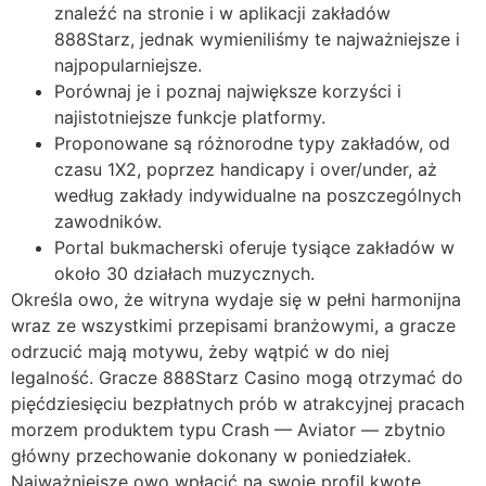
znaleźć na stronie i w aplikacji zakładów
888Starz, jednak wymieniliśmy te najważniejsze i
najpopularniejsze.
Porównaj je i poznaj największe korzyści i
najistotniejsze funkcje platformy.
Proponowane są różnorodne typy zakładów, od
czasu 1X2, poprzez handicapy i over/under, aż
według zakłady indywidualne na poszczególnych
zawodników.
Portal bukmacherski oferuje tysiące zakładów w
około 30 działach muzycznych.
Określa owo, że witryna wydaje się w pełni harmonijna
wraz ze wszystkimi przepisami branżowymi, a gracze
odrzucić mają motywu, żeby wątpić w do niej
legalność. Gracze 888Starz Casino mogą otrzymać do
pięćdziesięciu bezpłatnych prób w atrakcyjnej pracach
morzem produktem typu Crash — Aviator — zbytnio
główny przechowanie dokonany w poniedziałek.
Najważniejsze owo wpłacić na swoje profil kwotę