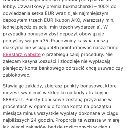
lobby. Czwartkowy premia bukmacherski – 100% do
odwiedzenia setka EUR wraz z jak najmniejszym
depozytem trzech EUR (kupon AKO, warsztaty min.
jednej.pięćdziesięciu, min trzech wydarzenia). W
przypadku bonusów zbyt depozyt obowiązuje
pomyślny wager x35. Pracownicy kasyna muszą
maksymalnie w ciągu 48h poinformować naszą firmę
888starz website
o przebiegu całej procedury. Nie
zalecam kasyna .oszuści i złodzieje nie wypłacają
pieniędzy konta bankowego odrzucić chcą usuwać czy
zablokować.
Stawiając zakłady, zbierasz punkty bonusowe, które
możesz wymienić w sklepiku na kody atrakcyjne
888Starz. Punkty bonusowe zostaną przyznane w
procentach w oparciu o forma konta na początku
miesiąca minus wszystkie wypłaty dokonane w ciągu
najbliższych 24 godzin. Proporcja ta wzrasta w miarę
jak więcej zakładów będzie rozliczonych w ciągu