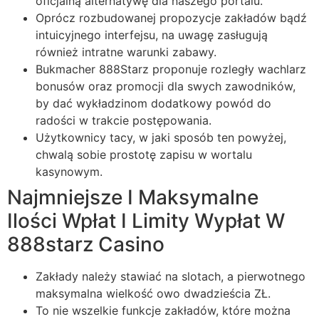
oficjalną alternatywę dla naszego portalu.
Oprócz rozbudowanej propozycje zakładów bądź
intuicyjnego interfejsu, na uwagę zasługują
również intratne warunki zabawy.
Bukmacher 888Starz proponuje rozległy wachlarz
bonusów oraz promocji dla swych zawodników,
by dać wykładzinom dodatkowy powód do
radości w trakcie postępowania.
Użytkownicy tacy, w jaki sposób ten powyżej,
chwalą sobie prostotę zapisu w wortalu
kasynowym.
Najmniejsze I Maksymalne
Ilości Wpłat I Limity Wypłat W
888starz Casino
Zakłady należy stawiać na slotach, a pierwotnego
maksymalna wielkość owo dwadzieścia ZŁ.
To nie wszelkie funkcje zakładów, które można