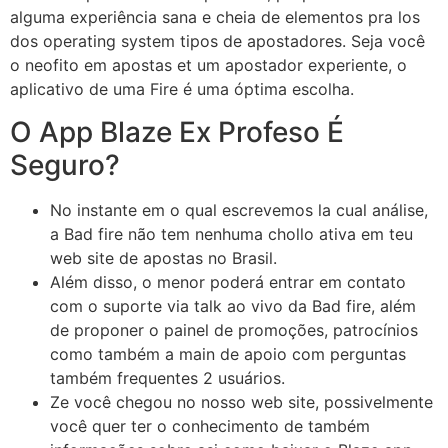
alguma experiência sana e cheia de elementos pra los
dos operating system tipos de apostadores. Seja você
o neofito em apostas et um apostador experiente, o
aplicativo de uma Fire é uma óptima escolha.
O App Blaze Ex Profeso É
Seguro?
No instante em o qual escrevemos la cual análise,
a Bad fire não tem nenhuma chollo ativa em teu
web site de apostas no Brasil.
Além disso, o menor poderá entrar em contato
com o suporte via talk ao vivo da Bad fire, além
de proponer o painel de promoções, patrocínios
como também a main de apoio com perguntas
também frequentes 2 usuários.
Ze você chegou no nosso web site, possivelmente
você quer ter o conhecimento de também