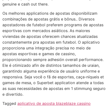
genuine e cash out there.
Os melhores applications de apostas disponibilizam
combinações de apostas grátis e bônus.. Diversos
apostadores de futebol preferem programs de apostas
esportivas com mercados asiáticos. As maiores
viviendas de apostas oferecem chances atualizadas
constantemente pra apostas em futebol. O aplicativo
proporciona uma integração precisa no meio de
apostas esportivas e games de cassino,
proporcionando sempre adhesión overall performance.
Ele é otimizado afin de distintos tamanhos de uraian,
garantindo alguma experiência de usuário uniforme e
responsiva. Seja você o fã de esportes, caça-níqueis et
games de mesa, o Superbet application atende a todas
as suas necessidades de apostas em 1 stimmung seguro
e divertido.
Tagged
aplicativo de aposta blaze
blaze cassino