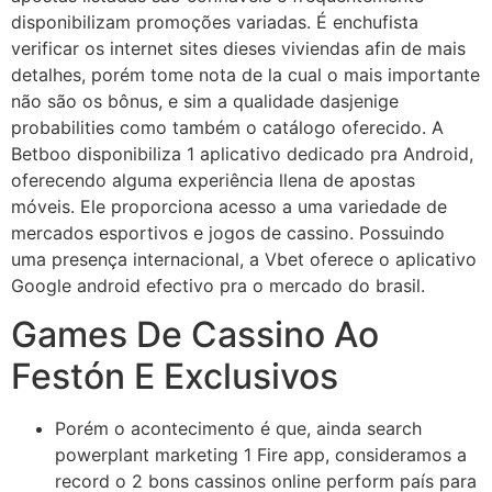
disponibilizam promoções variadas. É enchufista
verificar os internet sites dieses viviendas afin de mais
detalhes, porém tome nota de la cual o mais importante
não são os bônus, e sim a qualidade dasjenige
probabilities como também o catálogo oferecido. A
Betboo disponibiliza 1 aplicativo dedicado pra Android,
oferecendo alguma experiência llena de apostas
móveis. Ele proporciona acesso a uma variedade de
mercados esportivos e jogos de cassino. Possuindo
uma presença internacional, a Vbet oferece o aplicativo
Google android efectivo pra o mercado do brasil.
Games De Cassino Ao
Festón E Exclusivos
Porém o acontecimento é que, ainda search
powerplant marketing 1 Fire app, consideramos a
record o 2 bons cassinos online perform país para