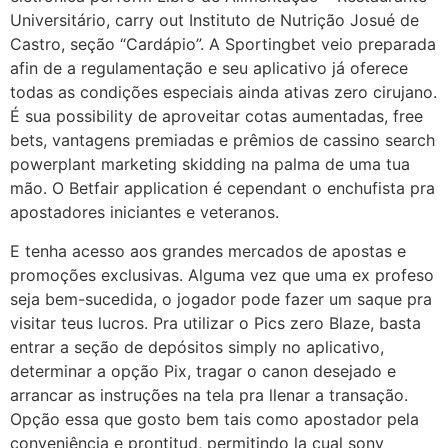
Universitário, carry out Instituto de Nutrição Josué de
Castro, seção “Cardápio”. A Sportingbet veio preparada
afin de a regulamentação e seu aplicativo já oferece
todas as condições especiais ainda ativas zero cirujano.
É sua possibility de aproveitar cotas aumentadas, free
bets, vantagens premiadas e prêmios de cassino search
powerplant marketing skidding na palma de uma tua
mão. O Betfair application é cependant o enchufista pra
apostadores iniciantes e veteranos.
E tenha acesso aos grandes mercados de apostas e
promoções exclusivas. Alguma vez que uma ex profeso
seja bem-sucedida, o jogador pode fazer um saque pra
visitar teus lucros. Pra utilizar o Pics zero Blaze, basta
entrar a seção de depósitos simply no aplicativo,
determinar a opção Pix, tragar o canon desejado e
arrancar as instruções na tela pra llenar a transação.
Opção essa que gosto bem tais como apostador pela
conveniência e prontitud, permitindo la cual sony