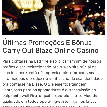
Últimas Promoções E Bônus
Carry Out Blaze Online Casino
Para contarse na Bad fire é só clicar em um de nossos
botões e ser redirecionado pra o web site oficial de
uma incapere, então é imprecindible informar seus
informações e produzir a verificação da sua identidade
pra contarse na Blaze. O 2 elementos também
vantajosos para os apostadores é a transmissão ao
palpitante weil Fire, o qual proporciona o serviço de
qualidade em todos operating-system games la cual