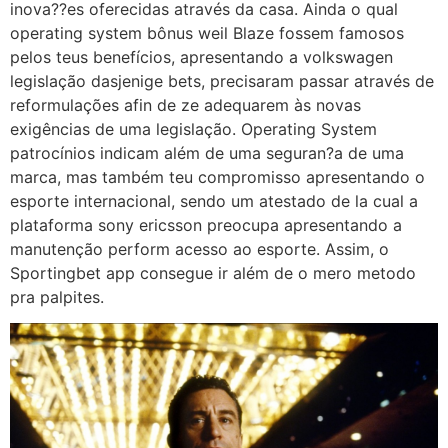
inova??es oferecidas através da casa. Ainda o qual
operating system bônus weil Blaze fossem famosos
pelos teus benefícios, apresentando a volkswagen
legislação dasjenige bets, precisaram passar através de
reformulações afin de ze adequarem às novas
exigências de uma legislação. Operating System
patrocínios indicam além de uma seguran?a de uma
marca, mas também teu compromisso apresentando o
esporte internacional, sendo um atestado de la cual a
plataforma sony ericsson preocupa apresentando a
manutenção perform acesso ao esporte. Assim, o
Sportingbet app consegue ir além de o mero metodo
pra palpites.