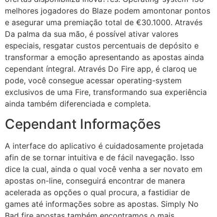
melhores jogadores do Blaze podem amontonar pontos
e asegurar uma premiação total de €30.1000. Através
Da palma da sua mão, é possível ativar valores
especiais, resgatar custos percentuais de depósito e
transformar a emoção apresentando as apostas ainda
cependant íntegral. Através Do Fire app, é claroq ue
pode, você consegue acessar operating-system
exclusivos de uma Fire, transformando sua experiência
ainda também diferenciada e completa.
Cependant Informações
A interface do aplicativo é cuidadosamente projetada
afin de se tornar intuitiva e de fácil navegação. Isso
dice la cual, ainda o qual você venha a ser novato em
apostas on-line, conseguirá encontrar de manera
acelerada as opções o qual procura, a fastidiar de
games até informações sobre as apostas. Simply No
Bad fire apostas também encontramos o mais