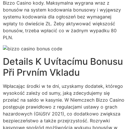
Bizzo Casino kody. Maksymalna wygrana wraz z
bonusów na system kodowania bonusowy i wyjąwszy
systemu kodowania dla ogłoszeń bez wymaganej
wpłaty to dwieście ZŁ. Żeby aktywować większość
bonusów, trzeba wpłacić co w żadnym wypadku 80
PLN.
Details K Uvítacímu Bonusu
Při Prvním Vkladu
Wpłacając środki w te dni, uzyskamy dodatek, którego
wysokość zależy od sumy, jaką zdecydujemy się
przelać na saldo w kasynie. W Niemczech Bizzo Casino
postępuje prawidłowo z regulacjami ustawy o grach
hazardowych (GlüStV 2021), co dodatkowo zwiększa
bezpieczeństwo a także przejrzystość. Rozrywki
kasynowe spośród możliwością wykupu bonusów w