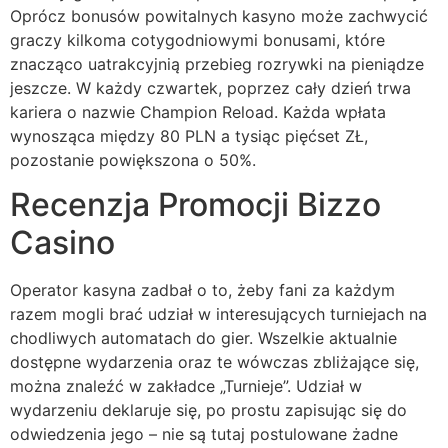
Oprócz bonusów powitalnych kasyno może zachwycić
graczy kilkoma cotygodniowymi bonusami, które
znacząco uatrakcyjnią przebieg rozrywki na pieniądze
jeszcze. W każdy czwartek, poprzez cały dzień trwa
kariera o nazwie Champion Reload. Każda wpłata
wynosząca między 80 PLN a tysiąc pięćset ZŁ,
pozostanie powiększona o 50%.
Recenzja Promocji Bizzo
Casino
Operator kasyna zadbał o to, żeby fani za każdym
razem mogli brać udział w interesujących turniejach na
chodliwych automatach do gier. Wszelkie aktualnie
dostępne wydarzenia oraz te wówczas zbliżające się,
można znaleźć w zakładce „Turnieje”. Udział w
wydarzeniu deklaruje się, po prostu zapisując się do
odwiedzenia jego – nie są tutaj postulowane żadne