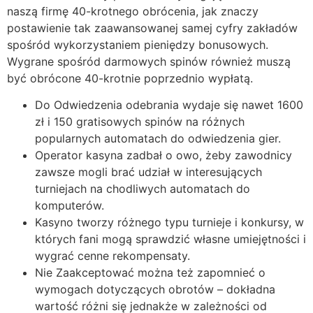
naszą firmę 40-krotnego obrócenia, jak znaczy
postawienie tak zaawansowanej samej cyfry zakładów
spośród wykorzystaniem pieniędzy bonusowych.
Wygrane spośród darmowych spinów również muszą
być obrócone 40-krotnie poprzednio wypłatą.
Do Odwiedzenia odebrania wydaje się nawet 1600
zł i 150 gratisowych spinów na różnych
popularnych automatach do odwiedzenia gier.
Operator kasyna zadbał o owo, żeby zawodnicy
zawsze mogli brać udział w interesujących
turniejach na chodliwych automatach do
komputerów.
Kasyno tworzy różnego typu turnieje i konkursy, w
których fani mogą sprawdzić własne umiejętności i
wygrać cenne rekompensaty.
Nie Zaakceptować można też zapomnieć o
wymogach dotyczących obrotów – dokładna
wartość różni się jednakże w zależności od