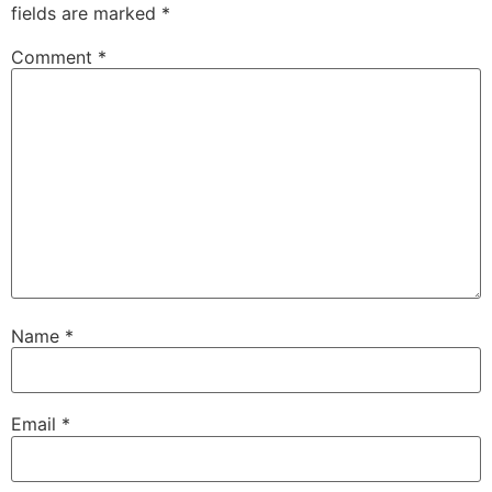
fields are marked
*
Comment
*
Name
*
Email
*