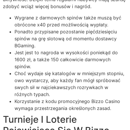
zdobyć wciąż więcej bonusów i nagród.
Wygrane z darmowych spinów także muszą być
obrócone x40 przed możliwością wypłaty.
Ponadto przypisane pozostanie pięćdziesięciu
spinów na grę slotową od momentu dostawcy
BGaming.
Jest jest to nagroda w wysokości poniekąd do
1600 zł, a także 150 całkowicie darmowych
spinów.
Choć wydaje się katalogów w mniejszym stopniu,
owo wystarczy, aby każdy fan mógł spróbować
swych sił w najciekawszych rozrywkach w
różnych typach.
Korzystanie z kodu promocyjnego Bizzo Casino
wymaga przestrzegania określonych zasad.
Turnieje I Loterie