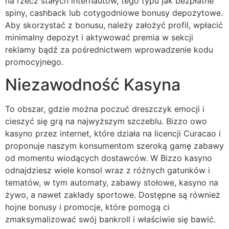
na rzecz stałych internautów, tego typu jak bezpłatne
spiny, cashback lub cotygodniowe bonusy depozytowe.
Aby skorzystać z bonusu, należy założyć profil, wpłacić
minimalny depozyt i aktywować premia w sekcji
reklamy bądź za pośrednictwem wprowadzenie kodu
promocyjnego.
Niezawodność Kasyna
To obszar, gdzie można poczuć dreszczyk emocji i
cieszyć się grą na najwyższym szczeblu. Bizzo owo
kasyno przez internet, które działa na licencji Curacao i
proponuje naszym konsumentom szeroką gamę zabawy
od momentu wiodących dostawców. W Bizzo kasyno
odnajdziesz wiele konsol wraz z różnych gatunków i
tematów, w tym automaty, zabawy stołowe, kasyno na
żywo, a nawet zakłady sportowe. Dostępne są również
hojne bonusy i promocje, które pomogą ci
zmaksymalizować swój bankroll i właściwie się bawić.