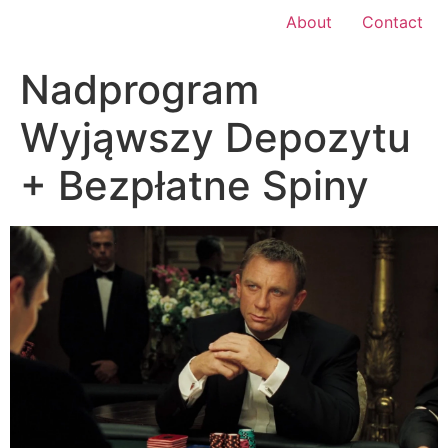
About
Contact
Nadprogram
Wyjąwszy Depozytu
+ Bezpłatne Spiny