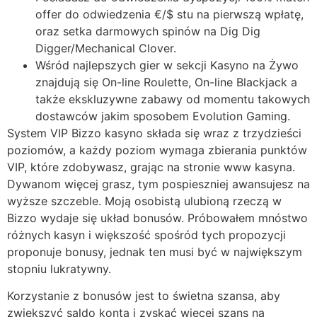
offer do odwiedzenia €/$ stu na pierwszą wpłatę,
oraz setka darmowych spinów na Dig Dig
Digger/Mechanical Clover.
Wśród najlepszych gier w sekcji Kasyno na Żywo
znajdują się On-line Roulette, On-line Blackjack a
także ekskluzywne zabawy od momentu takowych
dostawców jakim sposobem Evolution Gaming.
System VIP Bizzo kasyno składa się wraz z trzydzieści
poziomów, a każdy poziom wymaga zbierania punktów
VIP, które zdobywasz, grając na stronie www kasyna.
Dywanom więcej grasz, tym pospieszniej awansujesz na
wyższe szczeble. Moją osobistą ulubioną rzeczą w
Bizzo wydaje się układ bonusów. Próbowałem mnóstwo
różnych kasyn i większość spośród tych propozycji
proponuje bonusy, jednak ten musi być w największym
stopniu lukratywny.
Korzystanie z bonusów jest to świetna szansa, aby
zwiększyć saldo konta i zyskać więcej szans na