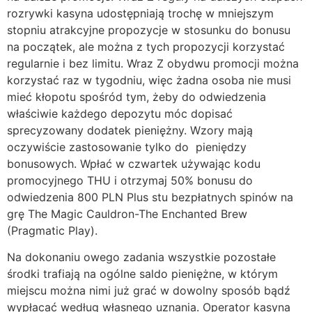
rozrywki kasyna udostępniają trochę w mniejszym
stopniu atrakcyjne propozycje w stosunku do bonusu
na początek, ale można z tych propozycji korzystać
regularnie i bez limitu. Wraz Z obydwu promocji można
korzystać raz w tygodniu, więc żadna osoba nie musi
mieć kłopotu spośród tym, żeby do odwiedzenia
właściwie każdego depozytu móc dopisać
sprecyzowany dodatek pieniężny. Wzory mają
oczywiście zastosowanie tylko do pieniędzy
bonusowych. Wpłać w czwartek używając kodu
promocyjnego THU i otrzymaj 50% bonusu do
odwiedzenia 800 PLN Plus stu bezpłatnych spinów na
grę The Magic Cauldron-The Enchanted Brew
(Pragmatic Play).
Na dokonaniu owego zadania wszystkie pozostałe
środki trafiają na ogólne saldo pieniężne, w którym
miejscu można nimi już grać w dowolny sposób bądź
wypłacać według własnego uznania. Operator kasyna