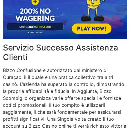
Servizio Successo Assistenza
Clienti
Bizzo Confusione è autorizzato dal ministero di
Curaçao, il il quale è una pratica collettivo tra altri
casinò. L’azienda ha superato la controllo, dimostrando
la propria affidabilità e fiducia. In Aggiunta, Bizzo
Scompiglio organizza varie offerte speciali e fornisce
codici promozionali. Il tuo compito è utilizzarli
saggiamente, il che sarà fondamentale per assicurarsi
profitti significativi. Una Singola volta creato il tuo
account su Bizzo Casino online ti verrà richiesto vittoria