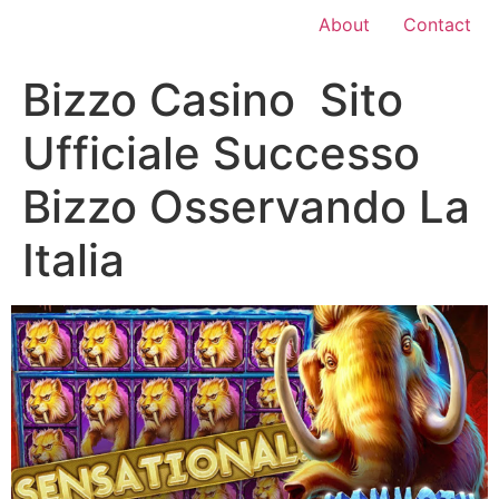
About
Contact
Bizzo Casino ️ Sito
Ufficiale Successo
Bizzo Osservando La
Italia