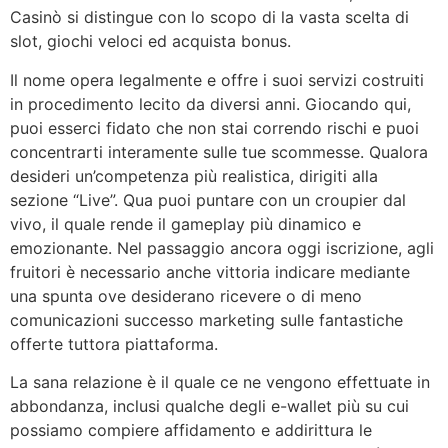
Casinò si distingue con lo scopo di la vasta scelta di
slot, giochi veloci ed acquista bonus.
Il nome opera legalmente e offre i suoi servizi costruiti
in procedimento lecito da diversi anni. Giocando qui,
puoi esserci fidato che non stai correndo rischi e puoi
concentrarti interamente sulle tue scommesse. Qualora
desideri un’competenza più realistica, dirigiti alla
sezione “Live”. Qua puoi puntare con un croupier dal
vivo, il quale rende il gameplay più dinamico e
emozionante. Nel passaggio ancora oggi iscrizione, agli
fruitori è necessario anche vittoria indicare mediante
una spunta ove desiderano ricevere o di meno
comunicazioni successo marketing sulle fantastiche
offerte tuttora piattaforma.
La sana relazione è il quale ce ne vengono effettuate in
abbondanza, inclusi qualche degli e-wallet più su cui
possiamo compiere affidamento e addirittura le