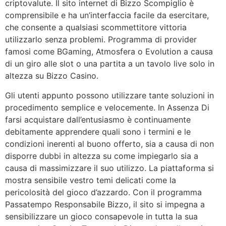
criptovalute. Il sito internet di Bizzo Scompiglio è
comprensibile e ha un’interfaccia facile da esercitare,
che consente a qualsiasi scommettitore vittoria
utilizzarlo senza problemi. Programma di provider
famosi come BGaming, Atmosfera o Evolution a causa
di un giro alle slot o una partita a un tavolo live solo in
altezza su Bizzo Casino.
Gli utenti appunto possono utilizzare tante soluzioni in
procedimento semplice e velocemente. In Assenza Di
farsi acquistare dall’entusiasmo è continuamente
debitamente apprendere quali sono i termini e le
condizioni inerenti al buono offerto, sia a causa di non
disporre dubbi in altezza su come impiegarlo sia a
causa di massimizzare il suo utilizzo. La piattaforma si
mostra sensibile vestro temi delicati come la
pericolosità del gioco d’azzardo. Con il programma
Passatempo Responsabile Bizzo, il sito si impegna a
sensibilizzare un gioco consapevole in tutta la sua