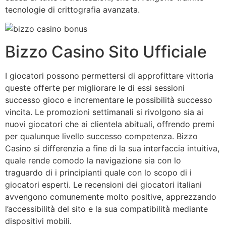
tecnologie di crittografia avanzata.
Bizzo Casino Sito Ufficiale
I giocatori possono permettersi di approfittare vittoria
queste offerte per migliorare le di essi sessioni
successo gioco e incrementare le possibilità successo
vincita. Le promozioni settimanali si rivolgono sia ai
nuovi giocatori che ai clientela abituali, offrendo premi
per qualunque livello successo competenza. Bizzo
Casino si differenzia a fine di la sua interfaccia intuitiva,
quale rende comodo la navigazione sia con lo
traguardo di i principianti quale con lo scopo di i
giocatori esperti. Le recensioni dei giocatori italiani
avvengono comunemente molto positive, apprezzando
l’accessibilità del sito e la sua compatibilità mediante
dispositivi mobili.