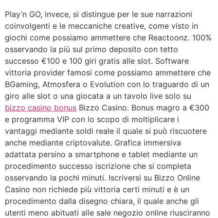
Play’n GO, invece, si distingue per le sue narrazioni
coinvolgenti e le meccaniche creative, come visto in
giochi come possiamo ammettere che Reactoonz. 100%
osservando la più sul primo deposito con tetto
successo €100 e 100 giri gratis alle slot. Software
vittoria provider famosi come possiamo ammettere che
BGaming, Atmosfera o Evolution con lo traguardo di un
giro alle slot o una giocata a un tavolo live solo su
bizzo casino bonus
Bizzo Casino. Bonus magro a €300
e programma VIP con lo scopo di moltiplicare i
vantaggi mediante soldi reale il quale si può riscuotere
anche mediante criptovalute. Grafica immersiva
adattata persino a smartphone e tablet mediante un
procedimento successo iscrizione che si completa
osservando la pochi minuti. Iscriversi su Bizzo Online
Casino non richiede più vittoria certi minuti e è un
procedimento dalla disegno chiara, il quale anche gli
utenti meno abituati alle sale negozio online riusciranno