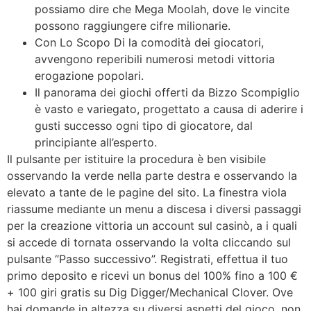
possiamo dire che Mega Moolah, dove le vincite
possono raggiungere cifre milionarie.
Con Lo Scopo Di la comodità dei giocatori,
avvengono reperibili numerosi metodi vittoria
erogazione popolari.
Il panorama dei giochi offerti da Bizzo Scompiglio
è vasto e variegato, progettato a causa di aderire i
gusti successo ogni tipo di giocatore, dal
principiante all’esperto.
Il pulsante per istituire la procedura è ben visibile
osservando la verde nella parte destra e osservando la
elevato a tante de le pagine del sito. La finestra viola
riassume mediante un menu a discesa i diversi passaggi
per la creazione vittoria un account sul casinò, a i quali
si accede di tornata osservando la volta cliccando sul
pulsante “Passo successivo”. Registrati, effettua il tuo
primo deposito e ricevi un bonus del 100% fino a 100 €
+ 100 giri gratis su Dig Digger/Mechanical Clover. Ove
hai domande in altezza su diversi aspetti del gioco, non