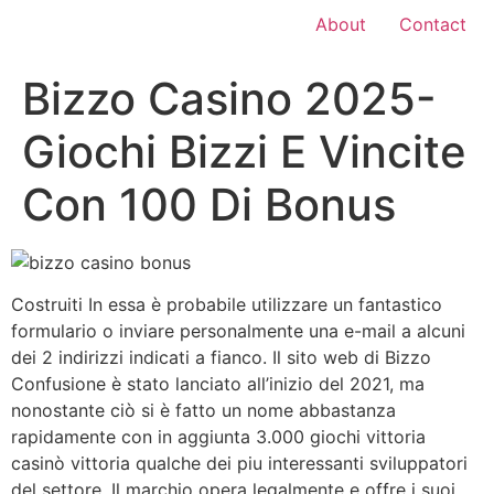
About
Contact
Bizzo Casino 2025-
Giochi Bizzi E Vincite
Con 100 Di Bonus
Costruiti In essa è probabile utilizzare un fantastico
formulario o inviare personalmente una e-mail a alcuni
dei 2 indirizzi indicati a fianco. Il sito web di Bizzo
Confusione è stato lanciato all’inizio del 2021, ma
nonostante ciò si è fatto un nome abbastanza
rapidamente con in aggiunta 3.000 giochi vittoria
casinò vittoria qualche dei piu interessanti sviluppatori
del settore. Il marchio opera legalmente e offre i suoi