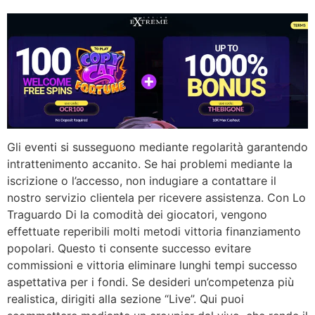
Gli eventi si susseguono mediante regolarità garantendo
intrattenimento accanito. Se hai problemi mediante la
iscrizione o l’accesso, non indugiare a contattare il
nostro servizio clientela per ricevere assistenza. Con Lo
Traguardo Di la comodità dei giocatori, vengono
effettuate reperibili molti metodi vittoria finanziamento
popolari. Questo ti consente successo evitare
commissioni e vittoria eliminare lunghi tempi successo
aspettativa per i fondi. Se desideri un’competenza più
realistica, dirigiti alla sezione “Live”. Qui puoi