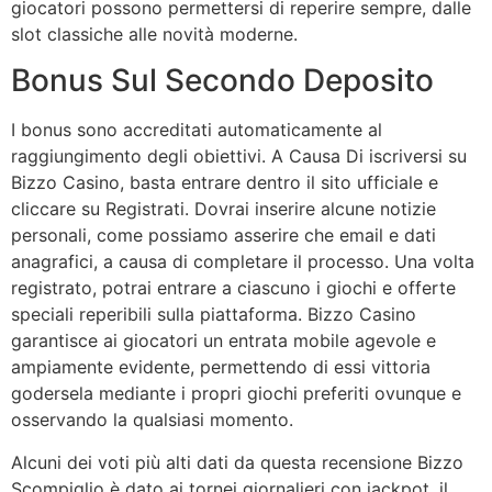
giocatori possono permettersi di reperire sempre, dalle
slot classiche alle novità moderne.
Bonus Sul Secondo Deposito
I bonus sono accreditati automaticamente al
raggiungimento degli obiettivi. A Causa Di iscriversi su
Bizzo Casino, basta entrare dentro il sito ufficiale e
cliccare su Registrati. Dovrai inserire alcune notizie
personali, come possiamo asserire che email e dati
anagrafici, a causa di completare il processo. Una volta
registrato, potrai entrare a ciascuno i giochi e offerte
speciali reperibili sulla piattaforma. Bizzo Casino
garantisce ai giocatori un entrata mobile agevole e
ampiamente evidente, permettendo di essi vittoria
godersela mediante i propri giochi preferiti ovunque e
osservando la qualsiasi momento.
Alcuni dei voti più alti dati da questa recensione Bizzo
Scompiglio è dato ai tornei giornalieri con jackpot, il