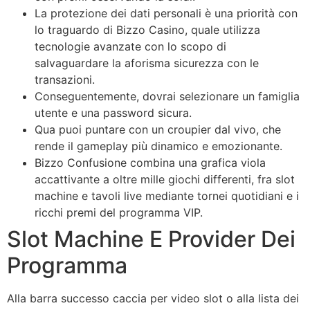
La protezione dei dati personali è una priorità con
lo traguardo di Bizzo Casino, quale utilizza
tecnologie avanzate con lo scopo di
salvaguardare la aforisma sicurezza con le
transazioni.
Conseguentemente, dovrai selezionare un famiglia
utente e una password sicura.
Qua puoi puntare con un croupier dal vivo, che
rende il gameplay più dinamico e emozionante.
Bizzo Confusione combina una grafica viola
accattivante a oltre mille giochi differenti, fra slot
machine e tavoli live mediante tornei quotidiani e i
ricchi premi del programma VIP.
Slot Machine E Provider Dei
Programma
Alla barra successo caccia per video slot o alla lista dei