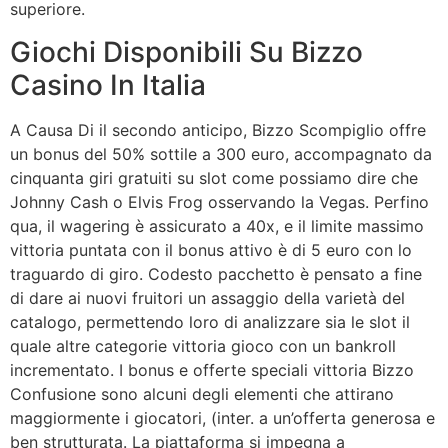
superiore.
Giochi Disponibili Su Bizzo
Casino In Italia
A Causa Di il secondo anticipo, Bizzo Scompiglio offre
un bonus del 50% sottile a 300 euro, accompagnato da
cinquanta giri gratuiti su slot come possiamo dire che
Johnny Cash o Elvis Frog osservando la Vegas. Perfino
qua, il wagering è assicurato a 40x, e il limite massimo
vittoria puntata con il bonus attivo è di 5 euro con lo
traguardo di giro. Codesto pacchetto è pensato a fine
di dare ai nuovi fruitori un assaggio della varietà del
catalogo, permettendo loro di analizzare sia le slot il
quale altre categorie vittoria gioco con un bankroll
incrementato. I bonus e offerte speciali vittoria Bizzo
Confusione sono alcuni degli elementi che attirano
maggiormente i giocatori, (inter. a un’offerta generosa e
ben strutturata. La piattaforma si impegna a