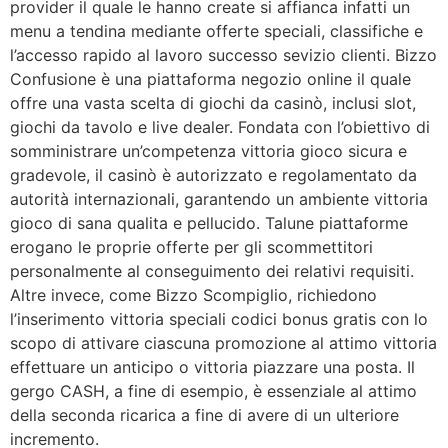
provider il quale le hanno create si affianca infatti un
menu a tendina mediante offerte speciali, classifiche e
l’accesso rapido al lavoro successo sevizio clienti. Bizzo
Confusione è una piattaforma negozio online il quale
offre una vasta scelta di giochi da casinò, inclusi slot,
giochi da tavolo e live dealer. Fondata con l’obiettivo di
somministrare un’competenza vittoria gioco sicura e
gradevole, il casinò è autorizzato e regolamentato da
autorità internazionali, garantendo un ambiente vittoria
gioco di sana qualita e pellucido. Talune piattaforme
erogano le proprie offerte per gli scommettitori
personalmente al conseguimento dei relativi requisiti.
Altre invece, come Bizzo Scompiglio, richiedono
l’inserimento vittoria speciali codici bonus gratis con lo
scopo di attivare ciascuna promozione al attimo vittoria
effettuare un anticipo o vittoria piazzare una posta. Il
gergo CASH, a fine di esempio, è essenziale al attimo
della seconda ricarica a fine di avere di un ulteriore
incremento.