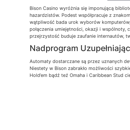
Bison Casino wyróżnia się imponującą biblio
hazardzistów. Podest współpracuje z znakom
wątpliwość bada urok wyborów komputerów, u
połączenia umiejętności, okazji i wspólnoty
przejrzystość buduje zaufanie internautów, 
Nadprogram Uzupełniający
Automaty dostarczane są przez uznanych de
Niestety w Bison zabrakło możliwości szybkie
Hold’em bądź teź Omaha i Caribbean Stud ci