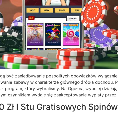
ą być zaniedbywanie pospolitych obowiązków wyłącznie 
towanie zabawy w charakterze głównego źródła dochodu. 
z program, który wybraliśmy. Na Ogół najszybciej działają
nnym czynnikiem wydaje się zaakceptowanie wypłaty przez
0 Zł I Stu Gratisowych Spinów