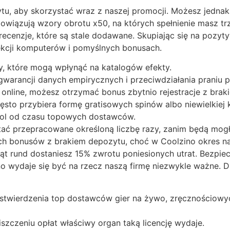
tu, aby skorzystać wraz z naszej promocji. Możesz jedna
wiązują wzory obrotu x50, na których spełnienie masz trz
o recenzje, które są stale dodawane. Skupiając się na poz
lekcji komputerów i pomyślnych bonusach.
y, które mogą wpłynąć na katalogów efekty.
gwarancji danych empirycznych i przeciwdziałania praniu p
o online, możesz otrzymać bonus zbytnio rejestracje z br
ęsto przybiera formę gratisowych spinów albo niewielkiej
sol od czasu topowych dostawców.
tać przepracowane określoną liczbę razy, zanim będą mog
 bonusów z brakiem depozytu, choć w Coolzino okres na r
iąt rund dostaniesz 15% zwrotu poniesionych utrat. Bezpie
 wydaje się być na rzecz naszą firmę niezwykle ważne. Db
stwierdzenia top dostawców gier na żywo, zręcznościowy
szczeniu opłat właściwy organ taką licencję wydaje.