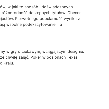
tów, w jaki to sposób i doświadczonych
 i różnorodność dostępnych tytułów. Obecne
zjastów. Pierwotnego popularność wynika z
uwają wspólne podekscytowanie. Ta
y w gry o ciekawym, wciągającym designie.
oże chwilę zająć. Poker w odslonach Texas
o Kraju.