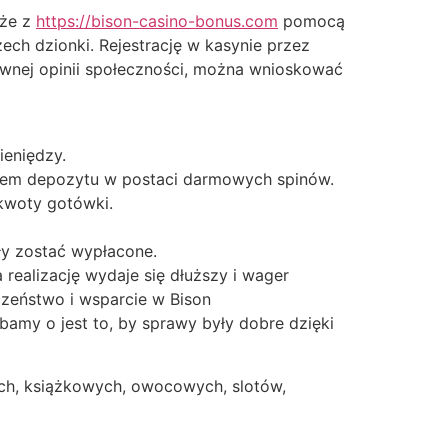
kże z
https://bison-casino-bonus.com
pomocą
ech dzionki. Rejestrację w kasynie przez
ytywnej opinii społeczności, można wnioskować
ieniędzy.
akiem depozytu w postaci darmowych spinów.
 kwoty gotówki.
ły zostać wypłacone.
ealizację wydaje się dłuższy i wager
czeństwo i wsparcie w Bison
amy o jest to, by sprawy były dobre dzięki
ch, książkowych, owocowych, slotów,