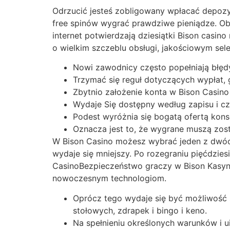
Odrzucić jesteś zobligowany wpłacać depozy
free spinów wygrać prawdziwe pieniądze. Obo
internet potwierdzają dziesiątki Bison casin
o wielkim szczeblu obsługi, jakościowym se
Nowi zawodnicy często popełniają błęd
Trzymać się reguł dotyczących wypłat, 
Zbytnio założenie konta w Bison Casin
Wydaje Się dostępny według zapisu i cz
Podest wyróżnia się bogatą ofertą kon
Oznacza jest to, że wygrane muszą zos
W Bison Casino możesz wybrać jeden z dwóch
wydaje się mniejszy. Po rozegraniu pięćdzies
CasinoBezpieczeństwo graczy w Bison Kasyno
nowoczesnym technologiom.
Oprócz tego wydaje się być możliwość 
stołowych, zdrapek i bingo i keno.
Na spełnieniu określonych warunków i ui