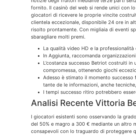
notizie degli fruitori mediante terze parti se
fornito. Il casinò del web si rende unici con 
giocatori di ricevere le proprie vincite costr
clientela eccezionale, disponibile 24 ore in a
risolto prontamente. Con migliaia di eventi spo
sbaragliare molti premi.
La qualità video HD e la professionalità
In Aggiunta, raccomanda organizzazioni
L’costanza successo Betriot costruiti in
compromessa, ottenendo giochi eccezio
Adesso è stimato il momento successo flu
tante de le informazioni, anche tecniche
I tempi successo ritiro potrebbero esser
Analisi Recente Vittoria B
I giocatori esistenti sono osservando la gra
del 50% e magro a 300 € mediante un altro ma
consapevoli con lo traguardo di proteggere qua