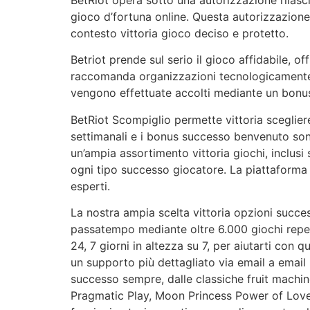
gioco d’fortuna online. Questa autorizzazione 
contesto vittoria gioco deciso e protetto.
Betriot prende sul serio il gioco affidabile, o
raccomanda organizzazioni tecnologicamente 
vengono effettuate accolti mediante un bonus 
BetRiot Scompiglio permette vittoria scegliere
settimanali e i bonus successo benvenuto son
un’ampia assortimento vittoria giochi, inclusi
ogni tipo successo giocatore. La piattaforma è 
esperti.
La nostra ampia scelta vittoria opzioni succes
passatempo mediante oltre 6.000 giochi reperib
24, 7 giorni in altezza su 7, per aiutarti con 
un supporto più dettagliato via email a email
successo sempre, dalle classiche fruit machin
Pragmatic Play, Moon Princess Power of Love 