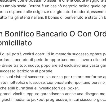
sclusive come possiamo asserire che le Quote Maggiorate, i
ere su ampia scala. Betriot è un casinò negozio online quale
orma risponde alle esigenze dei giocatori moderni, essend
tto fra gli utenti italiani. Il bonus di benvenuto è stato un
Con Bonifico Bancario O Con Ord
miciliato
r i quali potrà venirti costruiti in memoria successo optare
dare il periodo di periodo opportuno con il lavoro clientel
 divise tra top, nuovo, popolare ed esclusivo una vasta gam
uccesso iscrizione al portale.
dei suoi sistemi successo sicurezza per restare conforme agl
te molteplici e lussuose, ciononostante riportano persino la
e abili burattinai e investigatori del poker.
o grandi vincite, eppure garantiscono anche una disegno mo
 giochi mediante jackpot progressivo, in cui ciascuno gioca