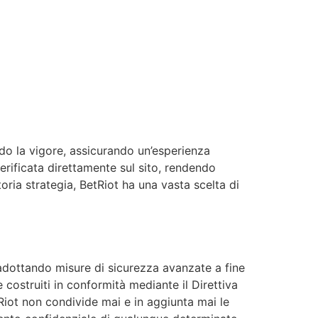
ndo la vigore, assicurando un’esperienza
erificata direttamente sul sito, rendendo
ttoria strategia, BetRiot ha una vasta scelta di
 adottando misure di sicurezza avanzate a fine
 costruiti in conformità mediante il Direttiva
Riot non condivide mai e in aggiunta mai le