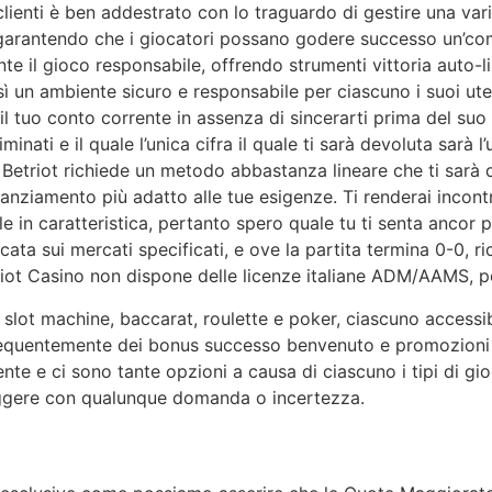
ienti è ben addestrato con lo traguardo di gestire una varie
 garantendo che i giocatori possano godere successo un’co
e il gioco responsabile, offrendo strumenti vittoria auto-l
sì un ambiente sicuro e responsabile per ciascuno i suoi ute
l tuo conto corrente in assenza di sincerarti prima del su
minati e il quale l’unica cifra il quale ti sarà devoluta sarà 
u Betriot richiede un metodo abbastanza lineare che ti sarà 
nanziamento più adatto alle tue esigenze. Ti renderai incontr
e in caratteristica, pertanto spero quale tu ti senta ancor 
cata sui mercati specificati, e ove la partita termina 0-0, r
tRiot Casino non dispone delle licenze italiane ADM/AAMS, p
i slot machine, baccarat, roulette e poker, ciascuno accessibi
requentemente dei bonus successo benvenuto e promozioni e
nte e ci sono tante opzioni a causa di ciascuno i tipi di gioc
ggere con qualunque domanda o incertezza.