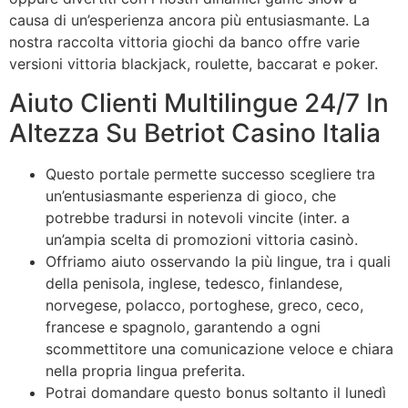
causa di un’esperienza ancora più entusiasmante. La
nostra raccolta vittoria giochi da banco offre varie
versioni vittoria blackjack, roulette, baccarat e poker.
Aiuto Clienti Multilingue 24/7 In
Altezza Su Betriot Casino Italia
Questo portale permette successo scegliere tra
un’entusiasmante esperienza di gioco, che
potrebbe tradursi in notevoli vincite (inter. a
un’ampia scelta di promozioni vittoria casinò.
Offriamo aiuto osservando la più lingue, tra i quali
della penisola, inglese, tedesco, finlandese,
norvegese, polacco, portoghese, greco, ceco,
francese e spagnolo, garantendo a ogni
scommettitore una comunicazione veloce e chiara
nella propria lingua preferita.
Potrai domandare questo bonus soltanto il lunedì