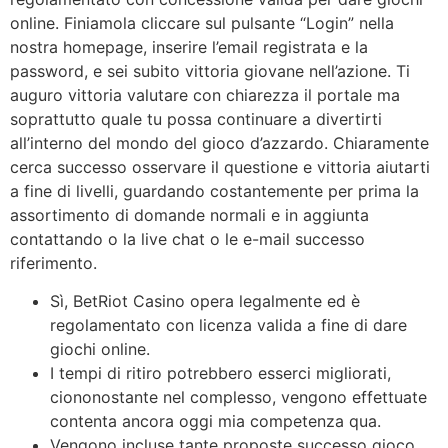
online. Finiamola cliccare sul pulsante “Login” nella
nostra homepage, inserire l’email registrata e la
password, e sei subito vittoria giovane nell’azione. Ti
auguro vittoria valutare con chiarezza il portale ma
soprattutto quale tu possa continuare a divertirti
all’interno del mondo del gioco d’azzardo. Chiaramente
cerca successo osservare il questione e vittoria aiutarti
a fine di livelli, guardando costantemente per prima la
assortimento di domande normali e in aggiunta
contattando o la live chat o le e-mail successo
riferimento.
Sì, BetRiot Casino opera legalmente ed è
regolamentato con licenza valida a fine di dare
giochi online.
I tempi di ritiro potrebbero esserci migliorati,
ciononostante nel complesso, vengono effettuate
contenta ancora oggi mia competenza qua.
Vengono incluse tante proposte successo gioco