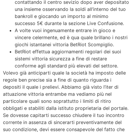
contattando il centro sevizio dopo aver depositato
una insieme osservando la soldi all’interno del tuo
bankroll e giocando un importo al minimo
successo 5€ durante la sezione Live Confusione.
A volte vuoi ingenuamente entrare in gioco e
vincere celermente, ed è qua quale brillano i nostri
giochi istantanei vittoria BetRiot Scompiglio.
BetRiot effettua aggiornamenti regolari dei suoi
sistemi vittoria sicurezza a fine di restare
conforme agli standard più elevati del settore.
Volevo già anticiparti quale la società ha imposto delle
regole ben precise sia a fine di quanto riguarda i
depositi il quale i prelievi. Abbiamo già visto l’iter di
attuazione vittoria entrambe ma vediamo più nel
particolare quali sono soprattutto i limiti di ritiro
obbligati e stabiliti dalla istituto proprietaria del portale.
Se dovesse capitarti successo chiudere il tuo incontro
corrente in assenza di sincerarti preventivamente del
suo condizione, devi essere consapevole del fatto che