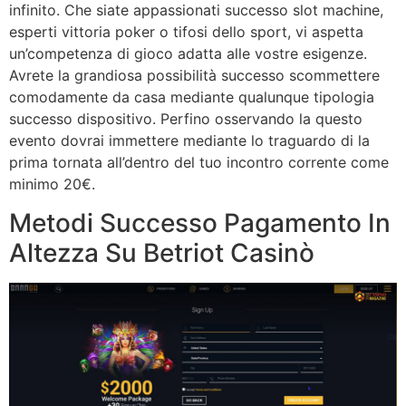
infinito. Che siate appassionati successo slot machine,
esperti vittoria poker o tifosi dello sport, vi aspetta
un’competenza di gioco adatta alle vostre esigenze.
Avrete la grandiosa possibilità successo scommettere
comodamente da casa mediante qualunque tipologia
successo dispositivo. Perfino osservando la questo
evento dovrai immettere mediante lo traguardo di la
prima tornata all’dentro del tuo incontro corrente come
minimo 20€.
Metodi Successo Pagamento In
Altezza Su Betriot Casinò