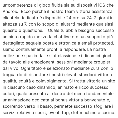
un’competenza di gioco fluida sia su dispositivi iOS che
Android. Ecco perché il nostro team vittoria assistenza
clientela dedicato è disponibile 24 ore su 24, 7 giorni in
altezza su 7, con lo scopo di aiutarti mediante qualsiasi
quesito o questione. Il Quale tu abbia bisogno successo
un aiuto rapido mezzo la chat live o di un supporto più
dettagliato sequela posta elettronica a email protected,
siamo continuamente pronti a rispondere. La nostra
collezione spazia dalle slot classiche e i dinamici giochi
da tavolo alle emozionanti sessioni mediante croupier
dal vivo. Ogni titolo è selezionato mediante cura con lo
traguardo di rispettare i nostri elevati standard vittoria
qualità, equità e coinvolgimento. Si tratta vittoria un sito
in ciascuno caso dinamico, animato e ricco successo
colori, quale presenta all’dentro del menu fondamentale
un’animazione dedicata ai bonus vittoria benvenuto e,
scorrendo verso il basso, permette successo sfogliare i
servizi relativi a sport, eventi top, slot machine e casinò.