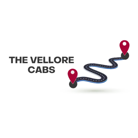
Skip
to
content