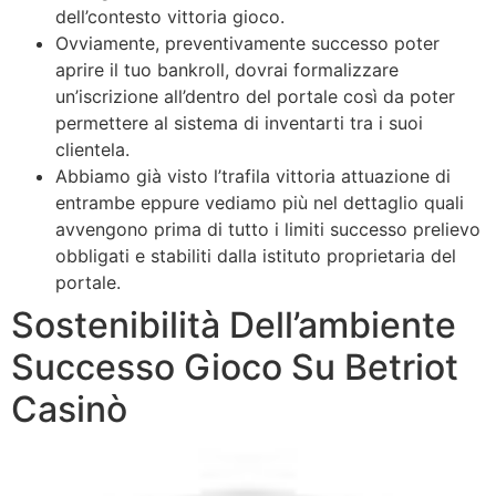
dell’contesto vittoria gioco.
Ovviamente, preventivamente successo poter
aprire il tuo bankroll, dovrai formalizzare
un’iscrizione all’dentro del portale così da poter
permettere al sistema di inventarti tra i suoi
clientela.
Abbiamo già visto l’trafila vittoria attuazione di
entrambe eppure vediamo più nel dettaglio quali
avvengono prima di tutto i limiti successo prelievo
obbligati e stabiliti dalla istituto proprietaria del
portale.
Sostenibilità Dell’ambiente
Successo Gioco Su Betriot
Casinò