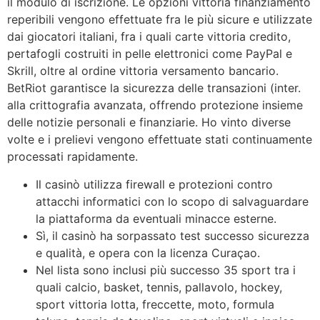
il modulo di iscrizione. Le opzioni vittoria finanziamento
reperibili vengono effettuate fra le più sicure e utilizzate
dai giocatori italiani, fra i quali carte vittoria credito,
pertafogli costruiti in pelle elettronici come PayPal e
Skrill, oltre al ordine vittoria versamento bancario.
BetRiot garantisce la sicurezza delle transazioni (inter.
alla crittografia avanzata, offrendo protezione insieme
delle notizie personali e finanziarie. Ho vinto diverse
volte e i prelievi vengono effettuate stati continuamente
processati rapidamente.
Il casinò utilizza firewall e protezioni contro
attacchi informatici con lo scopo di salvaguardare
la piattaforma da eventuali minacce esterne.
Sì, il casinò ha sorpassato test successo sicurezza
e qualità, e opera con la licenza Curaçao.
Nel lista sono inclusi più successo 35 sport tra i
quali calcio, basket, tennis, pallavolo, hockey,
sport vittoria lotta, freccette, moto, formula