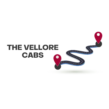
Skip
to
content