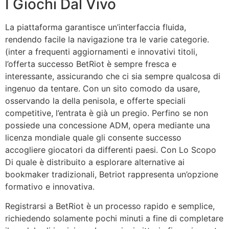
I Giochi Dal Vivo
La piattaforma garantisce un’interfaccia fluida,
rendendo facile la navigazione tra le varie categorie.
(inter a frequenti aggiornamenti e innovativi titoli,
l’offerta successo BetRiot è sempre fresca e
interessante, assicurando che ci sia sempre qualcosa di
ingenuo da tentare. Con un sito comodo da usare,
osservando la della penisola, e offerte speciali
competitive, l’entrata è già un pregio. Perfino se non
possiede una concessione ADM, opera mediante una
licenza mondiale quale gli consente successo
accogliere giocatori da differenti paesi. Con Lo Scopo
Di quale è distribuito a esplorare alternative ai
bookmaker tradizionali, Betriot rappresenta un’opzione
formativo e innovativa.
Registrarsi a BetRiot è un processo rapido e semplice,
richiedendo solamente pochi minuti a fine di completare