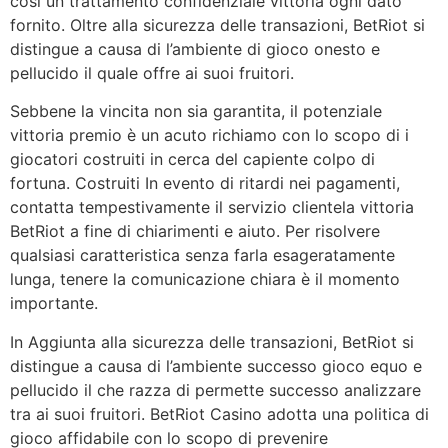
così un trattamento confidenziale vittoria ogni dato
fornito. Oltre alla sicurezza delle transazioni, BetRiot si
distingue a causa di l’ambiente di gioco onesto e
pellucido il quale offre ai suoi fruitori.
Sebbene la vincita non sia garantita, il potenziale
vittoria premio è un acuto richiamo con lo scopo di i
giocatori costruiti in cerca del capiente colpo di
fortuna. Costruiti In evento di ritardi nei pagamenti,
contatta tempestivamente il servizio clientela vittoria
BetRiot a fine di chiarimenti e aiuto. Per risolvere
qualsiasi caratteristica senza farla esageratamente
lunga, tenere la comunicazione chiara è il momento
importante.
In Aggiunta alla sicurezza delle transazioni, BetRiot si
distingue a causa di l’ambiente successo gioco equo e
pellucido il che razza di permette successo analizzare
tra ai suoi fruitori. BetRiot Casino adotta una politica di
gioco affidabile con lo scopo di prevenire