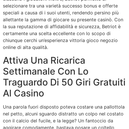
selezionare tra una varietà successo bonus e offerte
speciali a causa di i suoi utenti, rendendo persino più
allettante la gamma di giocare su presente casinò. Con
la sua reputazione di affidabilità e sicurezza, Betriot è
certamente una scelta eccellente con lo scopo di
chiunque cerchi un’esperienza vittoria gioco negozio
online di alta qualità.
Attiva Una Ricarica
Settimanale Con Lo
Traguardo Di 50 Giri Gratuiti
Al Casino
Una parola fuori disposto poteva costare una pallottola
nel petto, alcuni sguardo distratto un colpo nel costato
con il calcio del fucile, e la legge? Un fantoccio da
aggirare comodamente, bastava posare un coltello