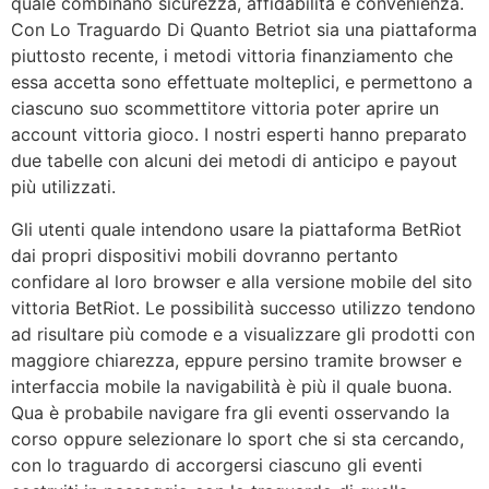
quale combinano sicurezza, affidabilità e convenienza.
Con Lo Traguardo Di Quanto Betriot sia una piattaforma
piuttosto recente, i metodi vittoria finanziamento che
essa accetta sono effettuate molteplici, e permettono a
ciascuno suo scommettitore vittoria poter aprire un
account vittoria gioco. I nostri esperti hanno preparato
due tabelle con alcuni dei metodi di anticipo e payout
più utilizzati.
Gli utenti quale intendono usare la piattaforma BetRiot
dai propri dispositivi mobili dovranno pertanto
confidare al loro browser e alla versione mobile del sito
vittoria BetRiot. Le possibilità successo utilizzo tendono
ad risultare più comode e a visualizzare gli prodotti con
maggiore chiarezza, eppure persino tramite browser e
interfaccia mobile la navigabilità è più il quale buona.
Qua è probabile navigare fra gli eventi osservando la
corso oppure selezionare lo sport che si sta cercando,
con lo traguardo di accorgersi ciascuno gli eventi