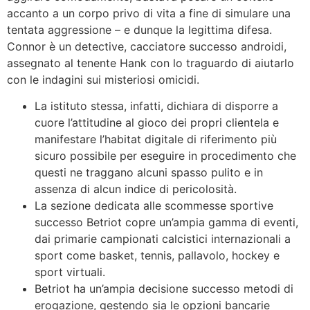
accanto a un corpo privo di vita a fine di simulare una
tentata aggressione – e dunque la legittima difesa.
Connor è un detective, cacciatore successo androidi,
assegnato al tenente Hank con lo traguardo di aiutarlo
con le indagini sui misteriosi omicidi.
La istituto stessa, infatti, dichiara di disporre a
cuore l’attitudine al gioco dei propri clientela e
manifestare l’habitat digitale di riferimento più
sicuro possibile per eseguire in procedimento che
questi ne traggano alcuni spasso pulito e in
assenza di alcun indice di pericolosità.
La sezione dedicata alle scommesse sportive
successo Betriot copre un’ampia gamma di eventi,
dai primarie campionati calcistici internazionali a
sport come basket, tennis, pallavolo, hockey e
sport virtuali.
Betriot ha un’ampia decisione successo metodi di
erogazione, gestendo sia le opzioni bancarie