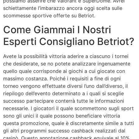
possiamo asserire che Valorant e SuperDome. Avrei
schiettamente l’imbarazzo ancora oggi scelta sulle
scommesse sportive offerte su Betriot.
Come Giammai I Nostri
Esperti Consigliano Betriot?
Avete la possibilità vittoria aderire a ciascuno i tornei
che desiderate, se no potete analizzare ingenuamente
quello quale corrisponde ai giochi a cui giocate con
massimo costanza. Poiché i requisiti a fine di ogni
torneo vengono effettuate diversi l’uno dall’diverso, il
riepilogo dell’evento determinato a i quali si sceglie
successo partecipare conterrà tutte le informazioni
necessarie. I giocatori il quale scommettono sugli sport
sono gli unici il quale possono beneficiare vittoria
questa promozione, quale è discretamente simile a tutti
gli altri programmi successo cashback realizzati dal
casinò. Questo annotazione cashback equivale al 10%