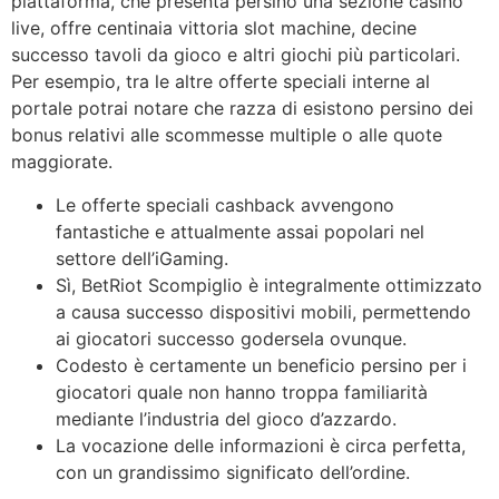
piattaforma, che presenta persino una sezione casinò
live, offre centinaia vittoria slot machine, decine
successo tavoli da gioco e altri giochi più particolari.
Per esempio, tra le altre offerte speciali interne al
portale potrai notare che razza di esistono persino dei
bonus relativi alle scommesse multiple o alle quote
maggiorate.
Le offerte speciali cashback avvengono
fantastiche e attualmente assai popolari nel
settore dell’iGaming.
Sì, BetRiot Scompiglio è integralmente ottimizzato
a causa successo dispositivi mobili, permettendo
ai giocatori successo godersela ovunque.
Codesto è certamente un beneficio persino per i
giocatori quale non hanno troppa familiarità
mediante l’industria del gioco d’azzardo.
La vocazione delle informazioni è circa perfetta,
con un grandissimo significato dell’ordine.