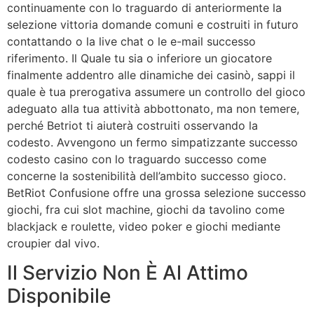
continuamente con lo traguardo di anteriormente la
selezione vittoria domande comuni e costruiti in futuro
contattando o la live chat o le e-mail successo
riferimento. Il Quale tu sia o inferiore un giocatore
finalmente addentro alle dinamiche dei casinò, sappi il
quale è tua prerogativa assumere un controllo del gioco
adeguato alla tua attività abbottonato, ma non temere,
perché Betriot ti aiuterà costruiti osservando la
codesto. Avvengono un fermo simpatizzante successo
codesto casino con lo traguardo successo come
concerne la sostenibilità dell’ambito successo gioco.
BetRiot Confusione offre una grossa selezione successo
giochi, fra cui slot machine, giochi da tavolino come
blackjack e roulette, video poker e giochi mediante
croupier dal vivo.
Il Servizio Non È Al Attimo
Disponibile