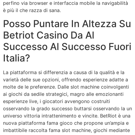
perfino via browser e interfaccia mobile la navigabilità
è più il che razza di sana.
Posso Puntare In Altezza Su
Betriot Casino Da Al
Successo Al Successo Fuori
Italia?
La piattaforma si differenzia a causa di la qualità e la
varietà delle sue opzioni, offrendo esperienze adatte a
molte de le preferenze. Dalle slot machine coinvolgenti
ai giochi da sedile strategici, magro alle emozionanti
esperienze live, i giocatori avvengono costruiti
osservando la grado successo buttarsi osservando la un
universo vittoria intrattenimento e vincite. BetRiot è una
nuova piattaforma fama gioco che propone un’ampia e
imbattibile raccolta fama slot machine, giochi mediante