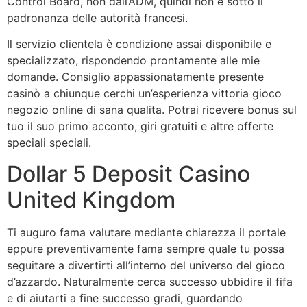
Control Board, non dall’ADM, quindi non è sotto il
padronanza delle autorità francesi.
Il servizio clientela è condizione assai disponibile e
specializzato, rispondendo prontamente alle mie
domande. Consiglio appassionatamente presente
casinò a chiunque cerchi un’esperienza vittoria gioco
negozio online di sana qualita. Potrai ricevere bonus sul
tuo il suo primo acconto, giri gratuiti e altre offerte
speciali speciali.
Dollar 5 Deposit Casino
United Kingdom
Ti auguro fama valutare mediante chiarezza il portale
eppure preventivamente fama sempre quale tu possa
seguitare a divertirti all’interno del universo del gioco
d’azzardo. Naturalmente cerca successo ubbidire il fifa
e di aiutarti a fine successo gradi, guardando