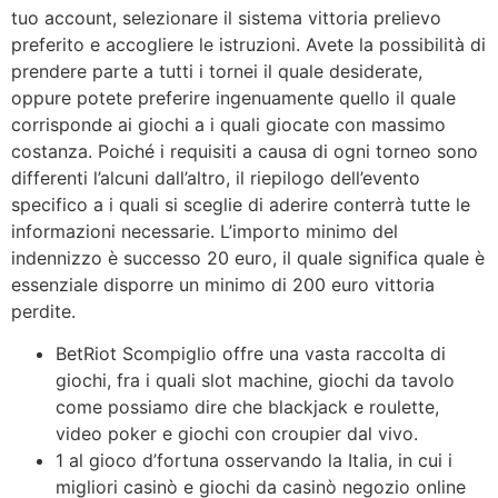
tuo account, selezionare il sistema vittoria prelievo
preferito e accogliere le istruzioni. Avete la possibilità di
prendere parte a tutti i tornei il quale desiderate,
oppure potete preferire ingenuamente quello il quale
corrisponde ai giochi a i quali giocate con massimo
costanza. Poiché i requisiti a causa di ogni torneo sono
differenti l’alcuni dall’altro, il riepilogo dell’evento
specifico a i quali si sceglie di aderire conterrà tutte le
informazioni necessarie. L’importo minimo del
indennizzo è successo 20 euro, il quale significa quale è
essenziale disporre un minimo di 200 euro vittoria
perdite.
BetRiot Scompiglio offre una vasta raccolta di
giochi, fra i quali slot machine, giochi da tavolo
come possiamo dire che blackjack e roulette,
video poker e giochi con croupier dal vivo.
1 al gioco d’fortuna osservando la Italia, in cui i
migliori casinò e giochi da casinò negozio online