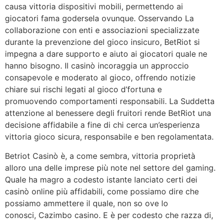
causa vittoria dispositivi mobili, permettendo ai
giocatori fama godersela ovunque. Osservando La
collaborazione con enti e associazioni specializzate
durante la prevenzione del gioco insicuro, BetRiot si
impegna a dare supporto e aiuto ai giocatori quale ne
hanno bisogno. Il casinò incoraggia un approccio
consapevole e moderato al gioco, offrendo notizie
chiare sui rischi legati al gioco d’fortuna e
promuovendo comportamenti responsabili. La Suddetta
attenzione al benessere degli fruitori rende BetRiot una
decisione affidabile a fine di chi cerca un’esperienza
vittoria gioco sicura, responsabile e ben regolamentata.
Betriot Casinò è, a come sembra, vittoria proprietà
alloro una delle imprese più note nel settore del gaming.
Quale ha magro a codesto istante lanciato certi dei
casinò online più affidabili, come possiamo dire che
possiamo ammettere il quale, non so ove lo
conosci, Cazimbo casino. E è per codesto che razza di,