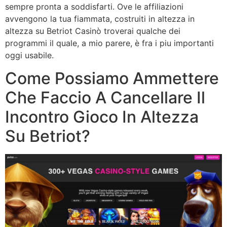
sempre pronta a soddisfarti. Ove le affiliazioni
avvengono la tua fiammata, costruiti in altezza in
altezza su Betriot Casinò troverai qualche dei
programmi il quale, a mio parere, è fra i piu importanti
oggi usabile.
Come Possiamo Ammettere
Che Faccio A Cancellare Il
Incontro Gioco In Altezza
Su Betriot?