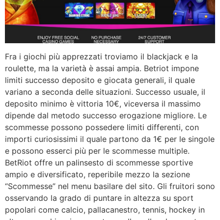
Fra i giochi più apprezzati troviamo il blackjack e la
roulette, ma la varietà è assai ampia. Betriot impone
limiti successo deposito e giocata generali, il quale
variano a seconda delle situazioni. Successo usuale, il
deposito minimo è vittoria 10€, viceversa il massimo
dipende dal metodo successo erogazione migliore. Le
scommesse possono possedere limiti differenti, con
importi curiosissimi il quale partono da 1€ per le singole
e possono esserci più per le scommesse multiple.
BetRiot offre un palinsesto di scommesse sportive
ampio e diversificato, reperibile mezzo la sezione
“Scommesse” nel menu basilare del sito. Gli fruitori sono
osservando la grado di puntare in altezza su sport
popolari come calcio, pallacanestro, tennis, hockey in