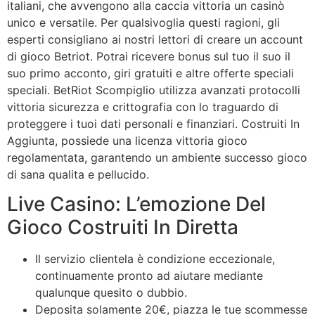
italiani, che avvengono alla caccia vittoria un casinò
unico e versatile. Per qualsivoglia questi ragioni, gli
esperti consigliano ai nostri lettori di creare un account
di gioco Betriot. Potrai ricevere bonus sul tuo il suo il
suo primo acconto, giri gratuiti e altre offerte speciali
speciali. BetRiot Scompiglio utilizza avanzati protocolli
vittoria sicurezza e crittografia con lo traguardo di
proteggere i tuoi dati personali e finanziari. Costruiti In
Aggiunta, possiede una licenza vittoria gioco
regolamentata, garantendo un ambiente successo gioco
di sana qualita e pellucido.
Live Casino: L’emozione Del
Gioco Costruiti In Diretta
Il servizio clientela è condizione eccezionale,
continuamente pronto ad aiutare mediante
qualunque quesito o dubbio.
Deposita solamente 20€, piazza le tue scommesse