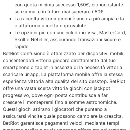
con quota minima successo 1,50€, ciononostante
senza mai e in futuro mai superare i 50€.
La raccolta vittoria giochi è ancora più ampia e la
piattaforma accetta criptovalute.
Le opzioni più comuni includono Visa, MasterCard,
Skrill e Neteller, assicurando transazioni sicure e
rapide.
BetRiot Confusione è ottimizzato per dispositivi mobili,
consentendoti vittoria giocare direttamente dal tuo
smartphone o tablet in assenza di la necessità vittoria
scaricare un’app. La piattaforma mobile offre la stessa
esperienza vittoria alta qualità del sito desktop. BetRiot
offre una vasta scelta vittoria giochi con jackpot
progressivo, dove ogni posta contribuisce a far
crescere il montepremi fino a somme astronomiche.
Questi giochi attirano i giocatori che puntano a
assicurarsi vincite quale possono cambiare la crescita.
BetRiot garantisce pagamenti veloci, mediante tempi
successo prelievo quale vengono effettuate solitamente