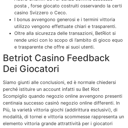
posta , forse giocato costruiti osservando la certi
casino Svizzero o Ceco.
I bonus avvengono generosi e i termini vittoria
utilizzo vengono effettuate chiari e trasparenti.
Oltre alla sicurezza delle transazioni, BetRiot si
rende unici con lo scopo di l’ambito di gioco equo
e trasparente che offre ai suoi utenti.
Betriot Casino Feedback
Dei Giocatori
Siamo giunti alle conclusioni, ed è normale chiedersi
perché istituire un account infatti su Bet Riot
Scompiglio quando negozio online avvengono presenti
centinaia successo casinò negozio online differenti. In
Più, la varietà vittoria giochi (addirittura esclusivi), di
modalità, di tornei e vittoria scommesse rappresenta un
elemento vittoria grande attrattività per i giocatori