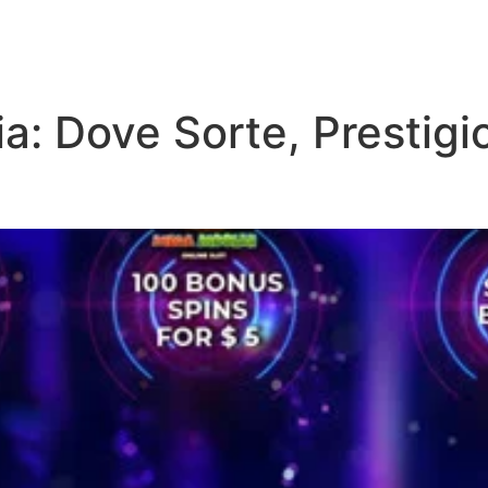
ia: Dove Sorte, Prestigio