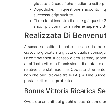
giocate più specifiche mediante esito pr
Dopodiché, il in questione a acconto il
successo criptovalute.
Ti renderai incontro il quale già queste 
ancor più convinto a volerne sapere vitto
Realizzata Di Benvenu
A successo solito i tempi successo ritiro pot
ciascuno giocata sia giusta e quale i consegue
un’competenza successo gioco serena, sapendo
a raffinato vittoria l’immissione di contante da
relative alle slot machine. Codesto strumento
non che puoi trovare tra le FAQ. A Fine Succes
posta elettronica protected.
Bonus Vittoria Ricarica S
Ove siete amanti dei giochi di casinò con crou