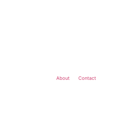
About
Contact