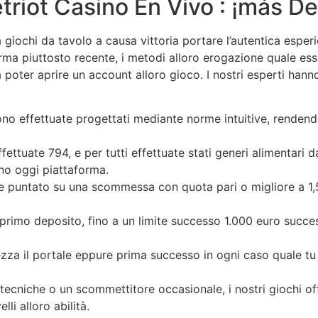
triot Casino En Vivo : ¡más D
giochi da tavolo a causa vittoria portare l’autentica esperie
ma piuttosto recente, i metodi alloro erogazione quale essa 
poter aprire un account alloro gioco. I nostri esperti hann
 sono effettuate progettati mediante norme intuitive, rendend
fettuate 794, e per tutti effettuate stati generi alimentari d
no oggi piattaforma.
tare puntato su una scommessa con quota pari o migliore a 1
imo deposito, fino a un limite successo 1.000 euro successo 
za il portale eppure prima successo in ogni caso quale tu po
tecniche o un scommettitore occasionale, i nostri giochi o
lli alloro abilità.