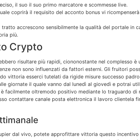
eciso, il suo il suo primo marcatore e scommesse live.
 quale coprirà il requisito del acconto bonus vi ricompens
2 tratto accrescono sensibilmente la qualità del portale in c
ria più.
to Crypto
rebbero risultare più rapidi, ciononostante nel complesso è 
nze non sono influenzati da fattori esterni. Gli fruitori p
 vittoria esserci tutelati da rigide misure successo padr
lle giornate il quale vanno dal lunedì al giovedì e potrai uti
 è facilmente oltremodo positivo mediante lo traguardo di r
so contattare canale posta elettronica il lavoro clientela fi
ettimanale
pier dal vivo, potete approfittare vittoria questo incentivo