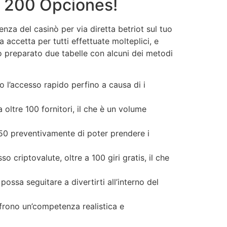
e 200 Opciones!
nza del casinò per via diretta betriot sul tuo
accetta per tutti effettuate molteplici, e
o preparato due tabelle con alcuni dei metodi
o l’accesso rapido perfino a causa di i
a oltre 100 fornitori, il che è un volume
,50 preventivamente di poter prendere i
criptovalute, oltre a 100 giri gratis, il che
ssa seguitare a divertirti all’interno del
ffrono un’competenza realistica e