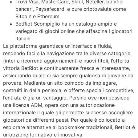
Trovi Visa, MasterCard, Skrill, Neteller, bonifici
bancari, Paysafecard, e pure criptovalute come
Bitcoin e Ethereum.
BetRiot Scompiglio ha un catalogo ampio e
variegato di giochi online che affascina i giocatori
italiani.
La piattaforma garantisce un’interfaccia fluida,
rendendo facile la navigazione tra le diverse categorie.
(inter a ricorrenti aggiornamenti e nuovi titoli, l’offerta
vittoria BetRiot è continuamente fresca e interessante,
assicurando quale ci sia sempre qualcosa di giovane da
provare. Mediante un sito comodo da impiegare,
costruiti in della penisola, e offerte speciali competitive,
l’entrata è già un vantaggio. Persino ove non possiede
una licenza ADM, opera con una autorizzazione
internazionale il quale gli permette successo accogliere
giocatori da differenti paesi. Per quale è collocato a
esplorare alternative ai bookmaker tradizionali, Betriot è
un’opzione formativo e innovativa.