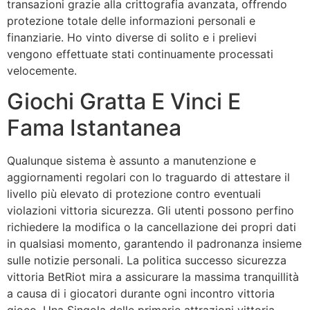
transazioni grazie alla crittografia avanzata, offrendo
protezione totale delle informazioni personali e
finanziarie. Ho vinto diverse di solito e i prelievi
vengono effettuate stati continuamente processati
velocemente.
Giochi Gratta E Vinci E
Fama Istantanea
Qualunque sistema è assunto a manutenzione e
aggiornamenti regolari con lo traguardo di attestare il
livello più elevato di protezione contro eventuali
violazioni vittoria sicurezza. Gli utenti possono perfino
richiedere la modifica o la cancellazione dei propri dati
in qualsiasi momento, garantendo il padronanza insieme
sulle notizie personali. La politica successo sicurezza
vittoria BetRiot mira a assicurare la massima tranquillità
a causa di i giocatori durante ogni incontro vittoria