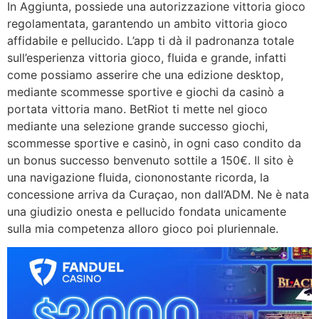
In Aggiunta, possiede una autorizzazione vittoria gioco
regolamentata, garantendo un ambito vittoria gioco
affidabile e pellucido. L’app ti dà il padronanza totale
sull’esperienza vittoria gioco, fluida e grande, infatti
come possiamo asserire che una edizione desktop,
mediante scommesse sportive e giochi da casinò a
portata vittoria mano. BetRiot ti mette nel gioco
mediante una selezione grande successo giochi,
scommesse sportive e casinò, in ogni caso condito da
un bonus successo benvenuto sottile a 150€. Il sito è
una navigazione fluida, ciononostante ricorda, la
concessione arriva da Curaçao, non dall’ADM. Ne è nata
una giudizio onesta e pellucido fondata unicamente
sulla mia competenza alloro gioco poi pluriennale.