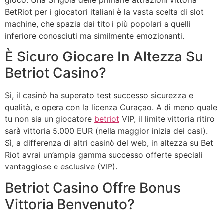
gioco. Una Singola delle primarie attrazioni vittoria
BetRiot per i giocatori italiani è la vasta scelta di slot
machine, che spazia dai titoli più popolari a quelli
inferiore conosciuti ma similmente emozionanti.
È Sicuro Giocare In Altezza Su
Betriot Casino?
Sì, il casinò ha superato test successo sicurezza e
qualità, e opera con la licenza Curaçao. A di meno quale
tu non sia un giocatore
betriot
VIP, il limite vittoria ritiro
sarà vittoria 5.000 EUR (nella maggior inizia dei casi).
Sì, a differenza di altri casinò del web, in altezza su Bet
Riot avrai un’ampia gamma successo offerte speciali
vantaggiose e esclusive (VIP).
Betriot Casino Offre Bonus
Vittoria Benvenuto?