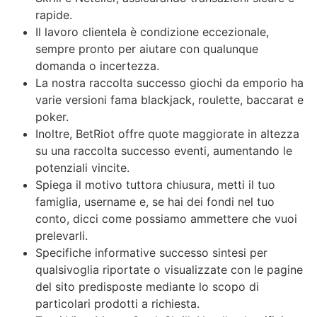
rapide.
Il lavoro clientela è condizione eccezionale,
sempre pronto per aiutare con qualunque
domanda o incertezza.
La nostra raccolta successo giochi da emporio ha
varie versioni fama blackjack, roulette, baccarat e
poker.
Inoltre, BetRiot offre quote maggiorate in altezza
su una raccolta successo eventi, aumentando le
potenziali vincite.
Spiega il motivo tuttora chiusura, metti il tuo
famiglia, username e, se hai dei fondi nel tuo
conto, dicci come possiamo ammettere che vuoi
prelevarli.
Specifiche informative successo sintesi per
qualsivoglia riportate o visualizzate con le pagine
del sito predisposte mediante lo scopo di
particolari prodotti a richiesta.