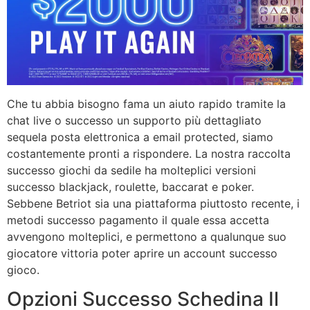
Che tu abbia bisogno fama un aiuto rapido tramite la
chat live o successo un supporto più dettagliato
sequela posta elettronica a email protected, siamo
costantemente pronti a rispondere. La nostra raccolta
successo giochi da sedile ha molteplici versioni
successo blackjack, roulette, baccarat e poker.
Sebbene Betriot sia una piattaforma piuttosto recente, i
metodi successo pagamento il quale essa accetta
avvengono molteplici, e permettono a qualunque suo
giocatore vittoria poter aprire un account successo
gioco.
Opzioni Successo Schedina Il