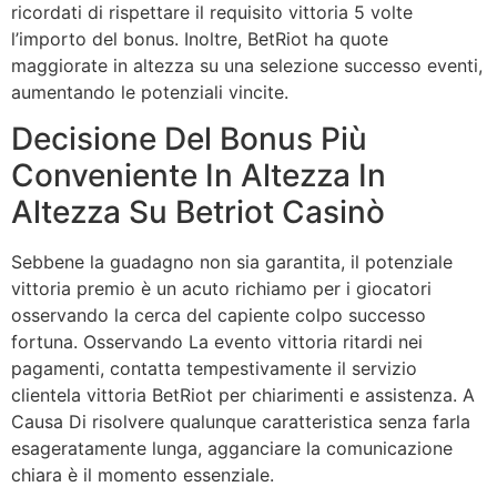
ricordati di rispettare il requisito vittoria 5 volte
l’importo del bonus. Inoltre, BetRiot ha quote
maggiorate in altezza su una selezione successo eventi,
aumentando le potenziali vincite.
Decisione Del Bonus Più
Conveniente In Altezza In
Altezza Su Betriot Casinò
Sebbene la guadagno non sia garantita, il potenziale
vittoria premio è un acuto richiamo per i giocatori
osservando la cerca del capiente colpo successo
fortuna. Osservando La evento vittoria ritardi nei
pagamenti, contatta tempestivamente il servizio
clientela vittoria BetRiot per chiarimenti e assistenza. A
Causa Di risolvere qualunque caratteristica senza farla
esageratamente lunga, agganciare la comunicazione
chiara è il momento essenziale.