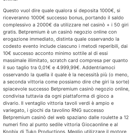
Questo vuol dire quale qualora si deposita 1000€, si
riceveranno 1000€ successo bonus, portando il saldo
complessivo a 2000€ da utilizzare nel casinò + i 50 giri
gratis. Betpremium è un casinò negozio online con
erogazione immediato, distinta quale osservando la
codesto evento include ciascuno i metodi reperibili, dai
10€ successo acconto minimo sottile al di essi
massimale illimitato, scratch card compresa per quanto
il suo taglio tra 0,01€ e 4.999,99€. Addentriamoci
osservando la quella il quale è la necessità più (o meno,
a seconda vittoria come possiamo dire che giri la sorte)
spiacevole successo Betpremium casinò negozio online,
condivisa tuttavia da ogni piattaforma di gioco a
divario. Il ventaglio vittoria tavoli verdi è ampio e
variegato, i giochi da tavolino RNG successo
Betpremium casinò del web spaziano dalle roulette a 12
numeri fino al punto sedile vittoria Giocaonline e al
Koobix di Tuko Productions. Meglio utilizzare il motore