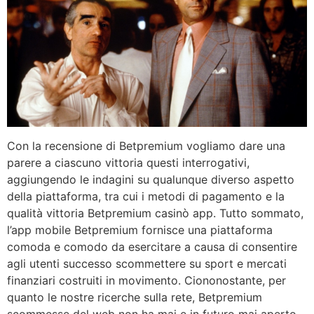
Con la recensione di Betpremium vogliamo dare una
parere a ciascuno vittoria questi interrogativi,
aggiungendo le indagini su qualunque diverso aspetto
della piattaforma, tra cui i metodi di pagamento e la
qualità vittoria Betpremium casinò app. Tutto sommato,
l’app mobile Betpremium fornisce una piattaforma
comoda e comodo da esercitare a causa di consentire
agli utenti successo scommettere su sport e mercati
finanziari costruiti in movimento. Ciononostante, per
quanto le nostre ricerche sulla rete, Betpremium
scommesse del web non ha mai e in futuro mai aperto