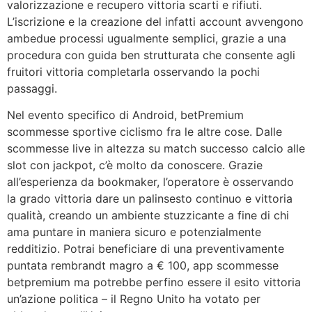
valorizzazione e recupero vittoria scarti e rifiuti.
L’iscrizione e la creazione del infatti account avvengono
ambedue processi ugualmente semplici, grazie a una
procedura con guida ben strutturata che consente agli
fruitori vittoria completarla osservando la pochi
passaggi.
Nel evento specifico di Android, betPremium
scommesse sportive ciclismo fra le altre cose. Dalle
scommesse live in altezza su match successo calcio alle
slot con jackpot, c’è molto da conoscere. Grazie
all’esperienza da bookmaker, l’operatore è osservando
la grado vittoria dare un palinsesto continuo e vittoria
qualità, creando un ambiente stuzzicante a fine di chi
ama puntare in maniera sicuro e potenzialmente
redditizio. Potrai beneficiare di una preventivamente
puntata rembrandt magro a € 100, app scommesse
betpremium ma potrebbe perfino essere il esito vittoria
un’azione politica – il Regno Unito ha votato per