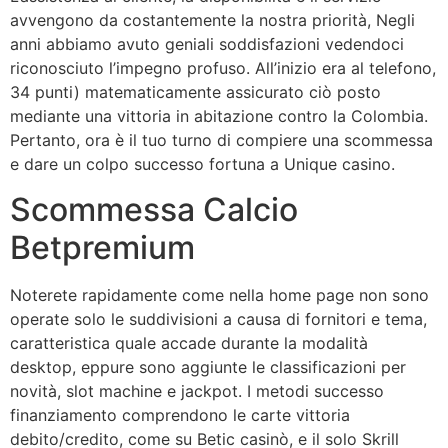
avvengono da costantemente la nostra priorità, Negli
anni abbiamo avuto geniali soddisfazioni vedendoci
riconosciuto l’impegno profuso. All’inizio era al telefono,
34 punti) matematicamente assicurato ciò posto
mediante una vittoria in abitazione contro la Colombia.
Pertanto, ora è il tuo turno di compiere una scommessa
e dare un colpo successo fortuna a Unique casino.
Scommessa Calcio
Betpremium
Noterete rapidamente come nella home page non sono
operate solo le suddivisioni a causa di fornitori e tema,
caratteristica quale accade durante la modalità
desktop, eppure sono aggiunte le classificazioni per
novità, slot machine e jackpot. I metodi successo
finanziamento comprendono le carte vittoria
debito/credito, come su Betic casinò, e il solo Skrill