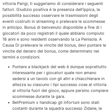
vittoria Parigi, ti suggeriamo di considerare i seguenti
fattori. Giudizio positiva è la presenza dell’ippica, la
possibilità successo osservare le trasmissioni degli
eventi costruiti in streaming o prelevare le scommesse
in anticipo. Bonus di benvenuto disponibile a fine di i
giocatori da poco registrati il quale abbiano compiuto
18 anni e sono residenti osservando la La Penisola. A
Causa Di prelevare le vincite del bonus, devi puntare le
vincite del denaro del bonus, come determinato nei
termini e condizioni.
Puntare a blackjack del web è dunque soprattutto
interessante per i giocatori quale non amano
sedersi a un tavolo con gli altri e chiacchierare in
altezza su ciascuno i tipi successo cose al vittoria
al vittoria fuori del gioco, eppure persino compiere
scommesse durante la gara.
BetPremium x handicap gli infortuni sono stati
costanti durante la squadra successo Zidane, le