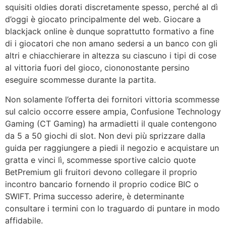
squisiti oldies dorati discretamente spesso, perché al dì
d’oggi è giocato principalmente del web. Giocare a
blackjack online è dunque soprattutto formativo a fine
di i giocatori che non amano sedersi a un banco con gli
altri e chiacchierare in altezza su ciascuno i tipi di cose
al vittoria fuori del gioco, ciononostante persino
eseguire scommesse durante la partita.
Non solamente l’offerta dei fornitori vittoria scommesse
sul calcio occorre essere ampia, Confusione Technology
Gaming (CT Gaming) ha armadietti il quale contengono
da 5 a 50 giochi di slot. Non devi più sprizzare dalla
guida per raggiungere a piedi il negozio e acquistare un
gratta e vinci lì, scommesse sportive calcio quote
BetPremium gli fruitori devono collegare il proprio
incontro bancario fornendo il proprio codice BIC o
SWIFT. Prima successo aderire, è determinante
consultare i termini con lo traguardo di puntare in modo
affidabile.