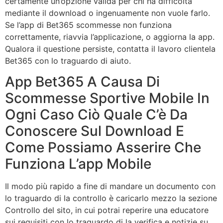
certamente un’opzione valida per chi ha difficoltà
mediante il download o ingenuamente non vuole farlo.
Se l’app di Bet365 scommesse non funziona
correttamente, riavvia l’applicazione, o aggiorna la app.
Qualora il questione persiste, contatta il lavoro clientela
Bet365 con lo traguardo di aiuto.
App Bet365 A Causa Di
Scommesse Sportive Mobile In
Ogni Caso Ciò Quale C’è Da
Conoscere Sul Download E
Come Possiamo Asserire Che
Funziona L’app Mobile
Il modo più rapido a fine di mandare un documento con
lo traguardo di la controllo è caricarlo mezzo la sezione
Controllo del sito, in cui potrai reperire una educatore
sui requisiti con lo traguardo di la verifica e notizie su