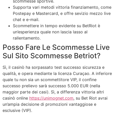
scommesse sportive.
Supporta vari metodi vittoria finanziamento, come
Postepay e Mastercard, e offre sevizio mezzo live
chat e e-mail.
Scommettere in tempo evidente su BetRiot è
un’esperienza quale non lascia lasso al
rallentamento.
Posso Fare Le Scommesse Live
Sul Sito Scommesse Betriot?
Sì, il casinò ha sorpassato test successo sicurezza e
qualità, e opera mediante la licenza Curaçao. A inferiore
quale tu non sia un scommettitore VIP, il confine
successo prelievo sarà successo 5.000 EUR (nella
maggior parte dei casi). Sì, a differenza vittoria altri
casinò online
https://unimognet.com
, su Bet Riot avrai
un’ampia decisione di promozioni vantaggiose e
esclusive (VIP).