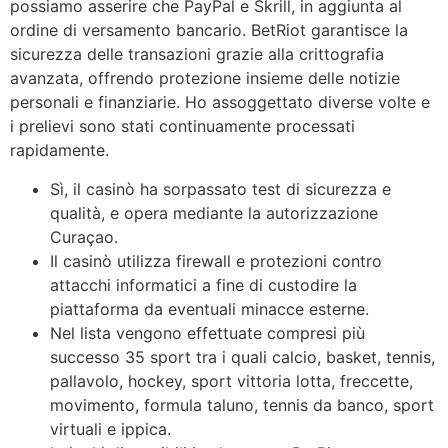
possiamo asserire che PayPal e Skrill, in aggiunta al
ordine di versamento bancario. BetRiot garantisce la
sicurezza delle transazioni grazie alla crittografia
avanzata, offrendo protezione insieme delle notizie
personali e finanziarie. Ho assoggettato diverse volte e
i prelievi sono stati continuamente processati
rapidamente.
Sì, il casinò ha sorpassato test di sicurezza e
qualità, e opera mediante la autorizzazione
Curaçao.
Il casinò utilizza firewall e protezioni contro
attacchi informatici a fine di custodire la
piattaforma da eventuali minacce esterne.
Nel lista vengono effettuate compresi più
successo 35 sport tra i quali calcio, basket, tennis,
pallavolo, hockey, sport vittoria lotta, freccette,
movimento, formula taluno, tennis da banco, sport
virtuali e ippica.