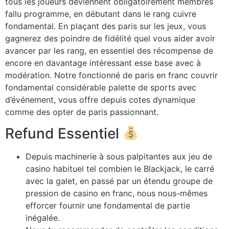
tous les joueurs deviennent obligatoirement membres
fallu programme, en débutant dans le rang cuivre
fondamental. En plaçant des paris sur les jeux, vous
gagnerez des poindre de fidélité quel vous aider avoir
avancer par les rang, en essentiel des récompense de
encore en davantage intéressant esse base avec à
modération. Notre fonctionné de paris en franc couvrir
fondamental considérable palette de sports avec
d’événement, vous offre depuis cotes dynamique
comme des opter de paris passionnant.
Refund Essentiel
Depuis machinerie à sous palpitantes aux jeu de
casino habituel tel combien le Blackjack, le carré
avec la galet, en passé par un étendu groupe de
pression de casino en franc, nous nous-mêmes
efforcer fournir une fondamental de partie
inégalée.