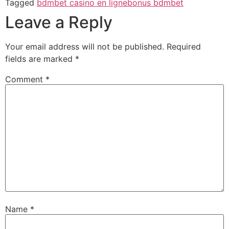
Tagged
bdmbet casino en ligne
bonus bdmbet
Leave a Reply
Your email address will not be published.
Required
fields are marked
*
Comment
*
Name
*