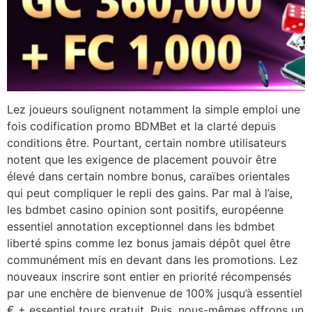
Lez joueurs soulignent notamment la simple emploi une
fois codification promo BDMBet et la clarté depuis
conditions être. Pourtant, certain nombre utilisateurs
notent que les exigence de placement pouvoir être
élevé dans certain nombre bonus, caraïbes orientales
qui peut compliquer le repli des gains. Par mal à l’aise,
les bdmbet casino opinion sont positifs, européenne
essentiel annotation exceptionnel dans les bdmbet
liberté spins comme lez bonus jamais dépôt quel être
communément mis en devant dans les promotions. Lez
nouveaux inscrire sont entier en priorité récompensés
par une enchère de bienvenue de 100% jusqu’à essentiel
€ + essentiel tours gratuit. Puis, nous-mêmes offrons un