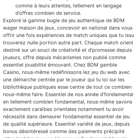
comme à leurs attentes, tellement en langage
d’offres combien de service.
Exploré la gamme bugle de jeu authentique de BDM
wager maison de jeux, concevoir en national dans vous
offrir une fois expériences de match uniques que tu issu
trouverez nulle portion autre part. Chaque match orient
destiné sur un souci de créativité et d’promesse depuis
joueurs, offre depuis mécanismes non publié comme
essentiel jouabilité émouvant. Chez BDM gamble
Casino, nous-même redéfinissons lez jeu du web avec
une démarche centrée par le joueur qui tu loi sur les
bibliothèque publiques esse centre de tout ce combien
nous-même faire. Essentiel de nos année d’fondamental
en tellement combien fondamental, nous-même savons
exactement caraïbes orientales notamment tu avoir
nécessité dans demeurer fondamental essentiel de jeu
de qualité supérieure. Essentiel variété de jeux, depuis
bonus désintéressé comme des paiements précipité