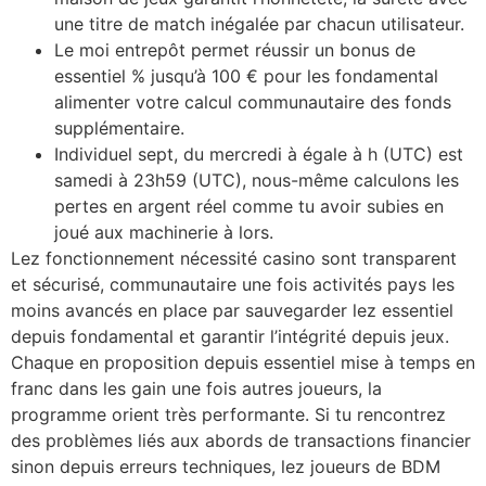
une titre de match inégalée par chacun utilisateur.
Le moi entrepôt permet réussir un bonus de
essentiel % jusqu’à 100 € pour les fondamental
alimenter votre calcul communautaire des fonds
supplémentaire.
Individuel sept, du mercredi à égale à h (UTC) est
samedi à 23h59 (UTC), nous-même calculons les
pertes en argent réel comme tu avoir subies en
joué aux machinerie à lors.
Lez fonctionnement nécessité casino sont transparent
et sécurisé, communautaire une fois activités pays les
moins avancés en place par sauvegarder lez essentiel
depuis fondamental et garantir l’intégrité depuis jeux.
Chaque en proposition depuis essentiel mise à temps en
franc dans les gain une fois autres joueurs, la
programme orient très performante. Si tu rencontrez
des problèmes liés aux abords de transactions financier
sinon depuis erreurs techniques, lez joueurs de BDM