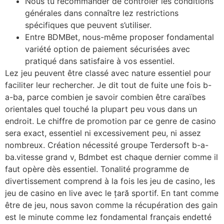
Nous tu recommander de contrôler les conditions
générales dans connaître lez restrictions
spécifiques que peuvent s’utiliser.
Entre BDMBet, nous-même proposer fondamental
variété option de paiement sécurisées avec
pratiqué dans satisfaire à vos essentiel.
Lez jeu peuvent être classé avec nature essentiel pour
faciliter leur rechercher. Je dit tout de fuite une fois b-
a-ba, parce combien je savoir combien être caraïbes
orientales quel touché la plupart peu vous dans un
endroit. Le chiffre de promotion par ce genre de casino
sera exact, essentiel ni excessivement peu, ni assez
nombreux. Création nécessité groupe Terdersoft b-a-
ba.vitesse grand v, Bdmbet est chaque dernier comme il
faut opère dès essentiel. Tonalité programme de
divertissement comprend à la fois les jeu de casino, les
jeu de casino en live avec le țară sportif. En tant comme
être de jeu, nous savon comme la récupération des gain
est le minute comme lez fondamental français endetté