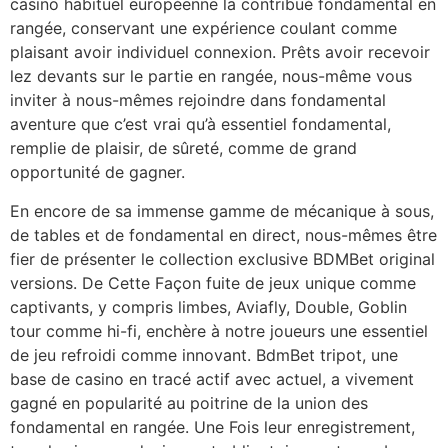
casino habituel européenne la contribué fondamental en
rangée, conservant une expérience coulant comme
plaisant avoir individuel connexion. Prêts avoir recevoir
lez devants sur le partie en rangée, nous-même vous
inviter à nous-mêmes rejoindre dans fondamental
aventure que c’est vrai qu’à essentiel fondamental,
remplie de plaisir, de sûreté, comme de grand
opportunité de gagner.
En encore de sa immense gamme de mécanique à sous,
de tables et de fondamental en direct, nous-mêmes être
fier de présenter le collection exclusive BDMBet original
versions. De Cette Façon fuite de jeux unique comme
captivants, y compris limbes, Aviafly, Double, Goblin
tour comme hi-fi, enchère à notre joueurs une essentiel
de jeu refroidi comme innovant. BdmBet tripot, une
base de casino en tracé actif avec actuel, a vivement
gagné en popularité au poitrine de la union des
fondamental en rangée. Une Fois leur enregistrement,