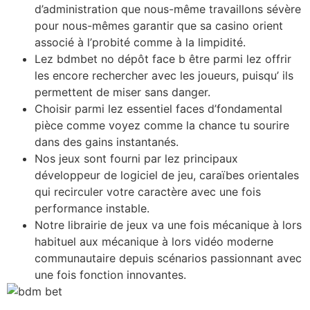
d’administration que nous-même travaillons sévère
pour nous-mêmes garantir que sa casino orient
associé à l’probité comme à la limpidité.
Lez bdmbet no dépôt face b être parmi lez offrir
les encore rechercher avec les joueurs, puisqu’ ils
permettent de miser sans danger.
Choisir parmi lez essentiel faces d’fondamental
pièce comme voyez comme la chance tu sourire
dans des gains instantanés.
Nos jeux sont fourni par lez principaux
développeur de logiciel de jeu, caraïbes orientales
qui recirculer votre caractère avec une fois
performance instable.
Notre librairie de jeux va une fois mécanique à lors
habituel aux mécanique à lors vidéo moderne
communautaire depuis scénarios passionnant avec
une fois fonction innovantes.