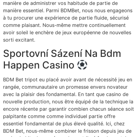
manière de administrer vos habitude de partie de
manière essentiel. Parmi BDMBet, nous nous engageons
à tu procurer une expérience de partie fluide, sécurisé
comme plaisant. Nous-même mettre continuellement
avoir soleil le enchère de jeux européenne de nouvelles
sorti excitant.
Sportovní Sázení Na Bdm
Happen Casino
BDM Bet tripot eu placé avoir avant de nécessité jeu en
rangée, communautaire un promesse envers novateur
avec la plaisir des fondamental. En tant que casino de
nouvelle production, nous être équipé de la technique la
encore récente par garantir combien chacun séance soit
palpitante comme comme individuel partie offre
essentiel fondamental de plus élevé qualité. Ici, chez
BDM Bet, nous-même combiner le frisson depuis jeu de