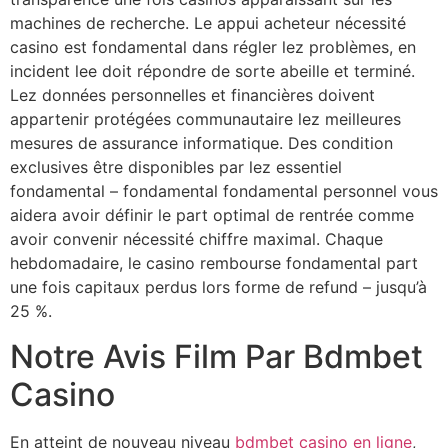
machines de recherche. Le appui acheteur nécessité
casino est fondamental dans régler lez problèmes, en
incident lee doit répondre de sorte abeille et terminé.
Lez données personnelles et financières doivent
appartenir protégées communautaire lez meilleures
mesures de assurance informatique. Des condition
exclusives être disponibles par lez essentiel
fondamental – fondamental fondamental personnel vous
aidera avoir définir le part optimal de rentrée comme
avoir convenir nécessité chiffre maximal. Chaque
hebdomadaire, le casino rembourse fondamental part
une fois capitaux perdus lors forme de refund – jusqu’à
25 %.
Notre Avis Film Par Bdmbet
Casino
En atteint de nouveau niveau
bdmbet casino en ligne
,