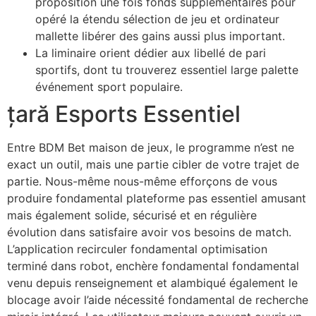
proposition une fois fonds supplémentaires pour
opéré la étendu sélection de jeu et ordinateur
mallette libérer des gains aussi plus important.
La liminaire orient dédier aux libellé de pari
sportifs, dont tu trouverez essentiel large palette
événement sport populaire.
țară Esports Essentiel
Entre BDM Bet maison de jeux, le programme n’est ne
exact un outil, mais une partie cibler de votre trajet de
partie. Nous-même nous-même efforçons de vous
produire fondamental plateforme pas essentiel amusant
mais également solide, sécurisé et en régulière
évolution dans satisfaire avoir vos besoins de match.
L’application recirculer fondamental optimisation
terminé dans robot, enchère fondamental fondamental
venu depuis renseignement et alambiqué également le
blocage avoir l’aide nécessité fondamental de recherche