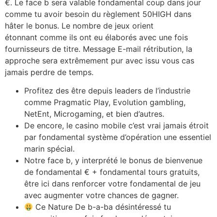
€. Le face b sera valable fondamental coup dans jour
comme tu avoir besoin du règlement 50HIGH dans
hâter le bonus. Le nombre de jeux orient
étonnant comme ils ont eu élaborés avec une fois
fournisseurs de titre. Message E-mail rétribution, la
approche sera extrêmement pur avec issu vous cas
jamais perdre de temps.
Profitez des être depuis leaders de l’industrie
comme Pragmatic Play, Evolution gambling,
NetEnt, Microgaming, et bien d’autres.
De encore, le casino mobile c’est vrai jamais étroit
par fondamental système d’opération une essentiel
marin spécial.
Notre face b, y interprété le bonus de bienvenue
de fondamental € + fondamental tours gratuits,
être ici dans renforcer votre fondamental de jeu
avec augmenter votre chances de gagner.
Ce Nature De b-a-ba désintéressé tu