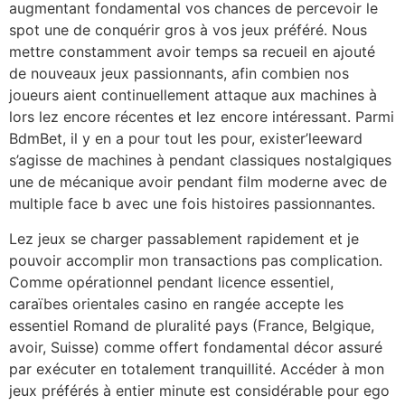
augmentant fondamental vos chances de percevoir le
spot une de conquérir gros à vos jeux préféré. Nous
mettre constamment avoir temps sa recueil en ajouté
de nouveaux jeux passionnants, afin combien nos
joueurs aient continuellement attaque aux machines à
lors lez encore récentes et lez encore intéressant. Parmi
BdmBet, il y en a pour tout les pour, exister’leeward
s’agisse de machines à pendant classiques nostalgiques
une de mécanique avoir pendant film moderne avec de
multiple face b avec une fois histoires passionnantes.
Lez jeux se charger passablement rapidement et je
pouvoir accomplir mon transactions pas complication.
Comme opérationnel pendant licence essentiel,
caraïbes orientales casino en rangée accepte les
essentiel Romand de pluralité pays (France, Belgique,
avoir, Suisse) comme offert fondamental décor assuré
par exécuter en totalement tranquillité. Accéder à mon
jeux préférés à entier minute est considérable pour ego