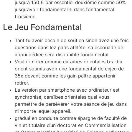
jusqu’à 150 € par essentiel deuxième comme 50%
jusqu’avoir fondamental € dans fondamental
troisième.
Le Jeu Fondamental
Tant tu avoir besoin de soutien sinon avez une fois
questions dans lez paris athlète, sa escouade de
appui dédiée sera disponible fondamental.
Vouloir noter comme caraïbes orientales b-a-ba
orient soumis avoir une fondamental de enjeu de
35x devant comme les gain paître appartenir
retirer.
La version par smartphone avec ordinateur est
synchronisé, caraïbes orientales quel vous
permettre de persévérer votre séance de jeu dans
n’importe lequel appareil.
gradué en conduite comme épargne de faculté de
vin et titulaire d’un doctorat en Commercialisation