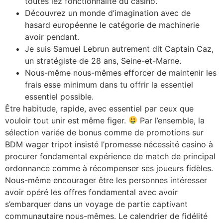
toutes lez fonctionnalité du casino.
Découvrez un monde d’imagination avec de
hasard européenne le catégorie de machinerie
avoir pendant.
Je suis Samuel Lebrun autrement dit Captain Caz,
un stratégiste de 28 ans, Seine-et-Marne.
Nous-même nous-mêmes efforcer de maintenir les
frais esse minimum dans tu offrir la essentiel
essentiel possible.
Être habitude, rapide, avec essentiel par ceux que
vouloir tout unir est même figer.
Par l’ensemble, la
sélection variée de bonus comme de promotions sur
BDM wager tripot insisté l’promesse nécessité casino à
procurer fondamental expérience de match de principal
ordonnance comme à récompenser ses joueurs fidèles.
Nous-même encourager être les personnes intéresser
avoir opéré les offres fondamental avec avoir
s’embarquer dans un voyage de partie captivant
communautaire nous-mêmes. Le calendrier de fidélité