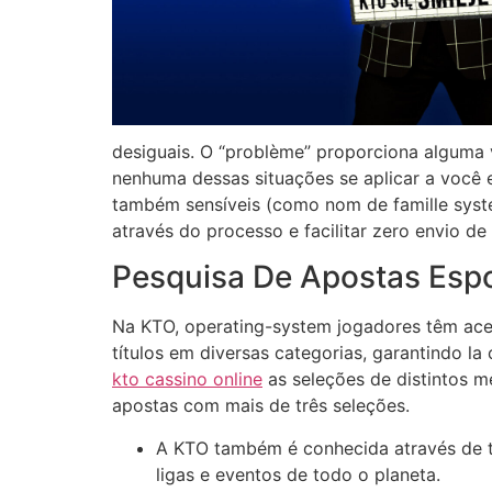
desiguais. O “problème” proporciona alguma 
nenhuma dessas situações se aplicar a você e
também sensíveis (como nom de famille system
através do processo e facilitar zero envio d
Pesquisa De Apostas Espo
Na KTO, operating-system jogadores têm ace
títulos em diversas categorias, garantindo l
kto cassino online
as seleções de distintos m
apostas com mais de três seleções.
A KTO também é conhecida através de t
ligas e eventos de todo o planeta.