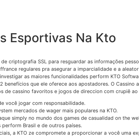
s Esportivas Na Kto
e criptografia SSL para resguardar as informações pessoai
rance regulares pra asegurar a imparcialidade e a aleat
 investigar as maiores funcionalidades perform KTO Softwa
 2 benefícios que ele oferece aos apostadores. O Cassino
s de cassino favoritos e jogos de direccion com crupiê ao 
de você jogar com responsabilidade.
system mercados de wager mais populares na KTO.
aque simply no mundo dos games de casualidad on the we
perform Brasil e de outros países.
iais, a KTO ze compromete a proporcionar a você uma expe