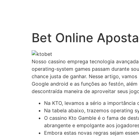
Bet Online Aposta
Nosso cassino emprega tecnologia avançada d
operating-system games passam durante souff
chance justa de ganhar. Nesse artigo, vamos
Google android e as funções ao festón, além
descontraída maneira de aproveitar seus jogo
Na KTO, levamos a sério a importância 
Na tabela abaixo, trazemos operating 
O cassino Kto Gamble é o fama de dest
abrangente e empolgante aos jogadores 
Embora estas novas regras sejam essenc