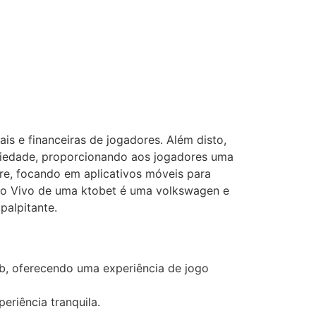
s e financeiras de jogadores. Além disto,
oriedade, proporcionando aos jogadores uma
re, focando em aplicativos móveis para
 ao Vivo de uma ktobet é uma volkswagen e
palpitante.
b, oferecendo uma experiência de jogo
riência tranquila.