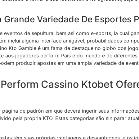
 Grande Variedade De Esportes P
eventos de sepultura, bem asi como e-sports, la cual ganh
m inclui alguma interface amigável, probabilidades compet
ssino Kto Gamble é um fama de destaque no globo dos jogo
e aos jogadores perform País e do mundo e de diferentes
odem produzir apostas em uma ampla variedade de eventos
 Perform Cassino Ktobet Ofe
ma página de padrón em que deverá ingerir seus informaçõ
vido pela própria KTO. Estas categorias são sin parar atu
.
stas têm suas próprias vantagens e desvantagens, e os j