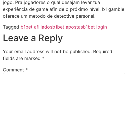
jogo. Pra jogadores o qual desejam levar tua
experiência de game afin de o próximo nível, b1 gamble
oferece um metodo de detective personal.
Tagged
b1bet afiliados
b1bet apostas
b1bet login
Leave a Reply
Your email address will not be published.
Required
fields are marked
*
Comment
*