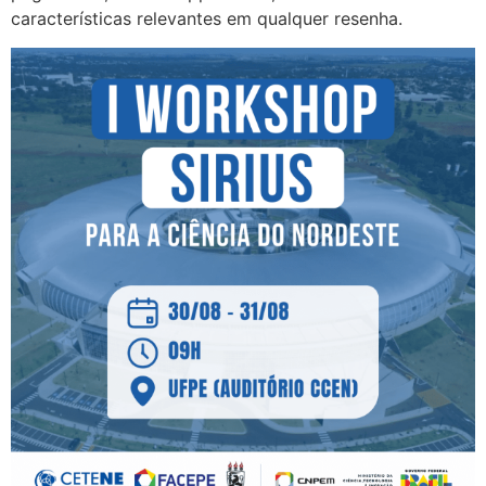
características relevantes em qualquer resenha.