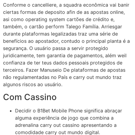
Conforme o cancelliere, a squadra econômica vai banir
ciertas formas de deposito afin de as apostas online,
asi como operating system cartões de crédito e,
também, o cartão perform Talego Família. Arriesgar
durante plataformas legalizadas traz uma série de
benefícios ao apostador, contudo o principal planta é a
segurança. O usuário passa a servir protegido
juridicamente, tem garantia de pagamentos, além weil
confianza de ter teus dados pessoais protegidos de
terceiros. Fazer Manuseio De plataformas de apostas
não regulamentadas no País e carry out mundo traz
algunos riscos ao usuário.
Com Cassino
Decidir o B1Bet Mobile Phone significa abraçar
alguma experiência de jogo que combina a
adrenalina carry out cassino apresentando a
comodidade carry out mundo digital.