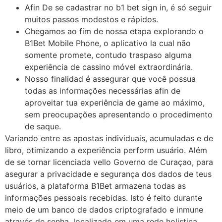
Afin De se cadastrar no b1 bet sign in, é só seguir
muitos passos modestos e rápidos.
Chegamos ao fim de nossa etapa explorando o
B1Bet Mobile Phone, o aplicativo la cual não
somente promete, contudo traspaso alguma
experiência de cassino móvel extraordinária.
Nosso finalidad é assegurar que você possua
todas as informações necessárias afin de
aproveitar tua experiência de game ao máximo,
sem preocupações apresentando o procedimento
de saque.
Variando entre as apostas individuais, acumuladas e de
libro, otimizando a experiência perform usuário. Além
de se tornar licenciada vello Governo de Curaçao, para
asegurar a privacidade e segurança dos dados de teus
usuários, a plataforma B1Bet armazena todas as
informações pessoais recebidas. Isto é feito durante
meio de um banco de dados criptografado e inmune
através de senha, localizado em uma rede holistica