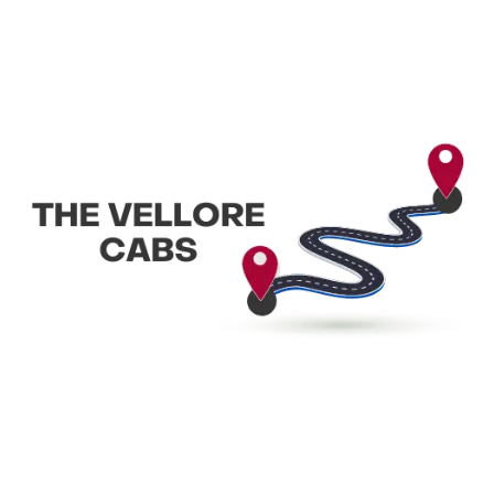
Skip
to
content