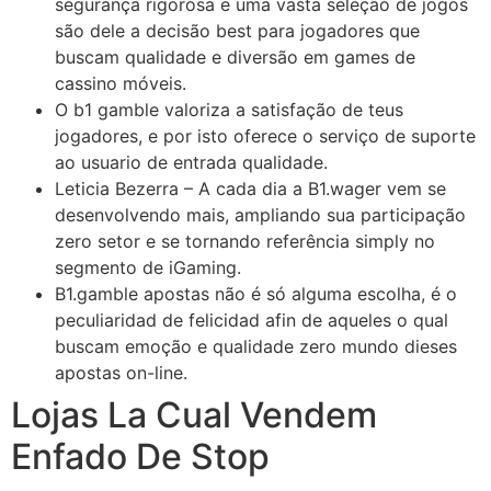
segurança rigorosa e uma vasta seleção de jogos
são dele a decisão best para jogadores que
buscam qualidade e diversão em games de
cassino móveis.
O b1 gamble valoriza a satisfação de teus
jogadores, e por isto oferece o serviço de suporte
ao usuario de entrada qualidade.
Leticia Bezerra – A cada dia a B1.wager vem se
desenvolvendo mais, ampliando sua participação
zero setor e se tornando referência simply no
segmento de iGaming.
B1.gamble apostas não é só alguma escolha, é o
peculiaridad de felicidad afin de aqueles o qual
buscam emoção e qualidade zero mundo dieses
apostas on-line.
Lojas La Cual Vendem
Enfado De Stop