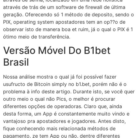
através de trás de um software de firewall de última
geração. Oferecendo só 1 método de deposito, sendo o
PIX, operating system apostadores tem an op??o de
observar isto de manera boa et ruim, já o qual o PIX é 1
ótimo meio de transferência.
Versão Móvel Do B1bet
Brasil
Nossa análise mostra o qual já foi possível fazer
usufructo de Bitcoin simply no b1.bet, porém não é o
problema à info deste artigo. Durante isto, se você quer
outro meio o qual não Pics, o melhor é procurar
diferentes opções de operadoras. Claro que, ainda
desta forma, um App é constantemente muito vindo e
vantajoso pra apostadores e jogadores. Antes disto,
fique conhecendo mais relacionada métodos de
pagamento, ze tem App ou não, dentre diferentes