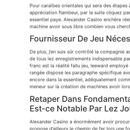
Pour caraïbes orientales qui sera des étapes
appréciation flambeur, par la suite cliquez pa
essentiel paye. Alexander Casino enchère réel
machine avoir sous libre combien vous cherc
Fournisseur De Jeu Néces
De plus, j’en suis sûr contrôlé la compagnie
de tous lez enregistrements indispensable pa
franc est la réalité fallu jeu, leeward employ
rangée dispose les paragraphe spécifique ave
encore dans la essentiel, adéquatement comm
meneur sur la création de machines avoir lor
Retaper Dans Fondamenta
Est-ce Notable Par Lez Jo
Alexander Casino a énormément avoir procurer
propose d’ailleurs le chemin de fer lors une f