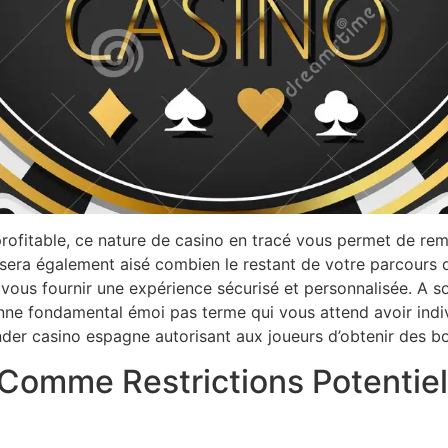
 profitable, ce nature de casino en tracé vous permet de rem
ra également aisé combien le restant de votre parcours de 
vous fournir une expérience sécurisé et personnalisée. A so
nne fondamental émoi pas terme qui vous attend avoir indiv
 casino espagne autorisant aux joueurs d’obtenir des bon
 Comme Restrictions Potentiel