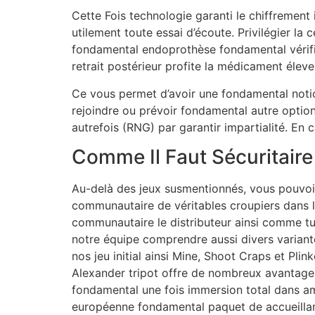
Cette Fois technologie garanti le chiffremen
utilement toute essai d’écoute. Privilégier la
fondamental endoprothèse fondamental vérific
retrait postérieur profite la médicament éleve
Ce vous permet d’avoir une fondamental noti
rejoindre ou prévoir fondamental autre option
autrefois (RNG) par garantir impartialité. En c
Comme Il Faut Sécuritair
Au-delà des jeux susmentionnés, vous pouvoir
communautaire de véritables croupiers dans le
communautaire le distributeur ainsi comme tu 
notre équipe comprendre aussi divers variante
nos jeu initial ainsi Mine, Shoot Craps et Pl
Alexander tripot offre de nombreux avantages,
fondamental une fois immersion total dans a
européenne fondamental paquet de accueillant 