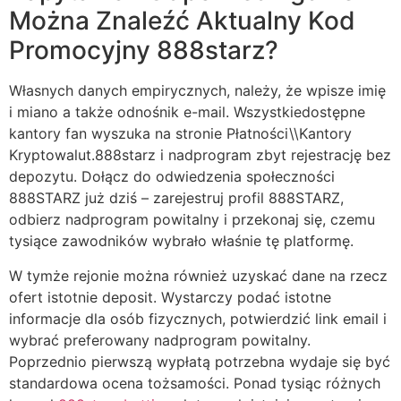
Można Znaleźć Aktualny Kod
Promocyjny 888starz?
Własnych danych empirycznych, należy, że wpisze imię
i miano a także odnośnik e-mail. Wszystkiedostępne
kantory fan wyszuka na stronie Płatności\\Kantory
Kryptowalut.888starz i nadprogram zbyt rejestrację bez
depozytu. Dołącz do odwiedzenia społeczności
888STARZ już dziś – zarejestruj profil 888STARZ,
odbierz nadprogram powitalny i przekonaj się, czemu
tysiące zawodników wybrało właśnie tę platformę.
W tymże rejonie można również uzyskać dane na rzecz
ofert istotnie deposit. Wystarczy podać istotne
informacje dla osób fizycznych, potwierdzić link email i
wybrać preferowany nadprogram powitalny.
Poprzednio pierwszą wypłatą potrzebna wydaje się być
standardowa ocena tożsamości. Ponad tysiąc różnych