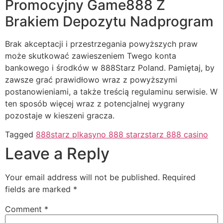
Promocyjny Game888 Z
Brakiem Depozytu Nadprogram
Brak akceptacji i przestrzegania powyższych praw
może skutkować zawieszeniem Twego konta
bankowego i środków w 888Starz Poland. Pamiętaj, by
zawsze grać prawidłowo wraz z powyższymi
postanowieniami, a także treścią regulaminu serwisie. W
ten sposób więcej wraz z potencjalnej wygrany
pozostaje w kieszeni gracza.
Tagged
888starz pl
kasyno 888 starz
starz 888 casino
Leave a Reply
Your email address will not be published.
Required
fields are marked
*
Comment
*