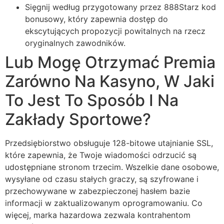
Sięgnij według przygotowany przez 888Starz kod
bonusowy, który zapewnia dostęp do
ekscytujących propozycji powitalnych na rzecz
oryginalnych zawodników.
Lub Mogę Otrzymać Premia
Zarówno Na Kasyno, W Jaki
To Jest To Sposób I Na
Zakłady Sportowe?
Przedsiębiorstwo obsługuje 128-bitowe utajnianie SSL,
które zapewnia, że Twoje wiadomości odrzucić są
udostępniane stronom trzecim. Wszelkie dane osobowe,
wysyłane od czasu stałych graczy, są szyfrowane i
przechowywane w zabezpieczonej hasłem bazie
informacji w zaktualizowanym oprogramowaniu. Co
więcej, marka hazardowa zezwala kontrahentom