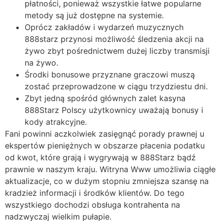
płatności, ponieważ wszystkie łatwe popularne
metody są już dostępne na systemie.
Oprócz zakładów i wydarzeń muzycznych
888starz przynosi możliwość śledzenia akcji na
żywo zbyt pośrednictwem dużej liczby transmisji
na żywo.
Środki bonusowe przyznane graczowi muszą
zostać przeprowadzone w ciągu trzydziestu dni.
Zbyt jedną spośród głównych zalet kasyna
888Starz Polscy użytkownicy uważają bonusy i
kody atrakcyjne.
Fani powinni aczkolwiek zasięgnąć porady prawnej u
ekspertów pieniężnych w obszarze płacenia podatku
od kwot, które grają i wygrywają w 888Starz bądź
prawnie w naszym kraju. Witryna Www umożliwia ciągłe
aktualizacje, co w dużym stopniu zmniejsza szansę na
kradzież informacji i środków klientów. Do tego
wszystkiego dochodzi obsługa kontrahenta na
nadzwyczaj wielkim pułapie.