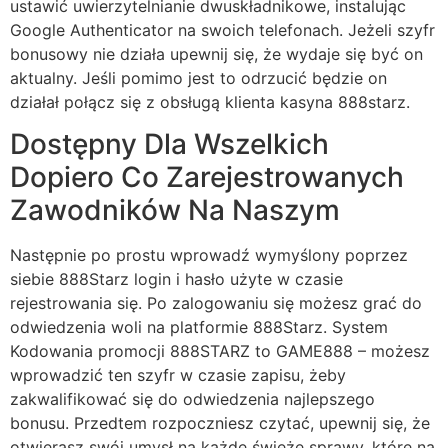
ustawić uwierzytelnianie dwuskładnikowe, instalując
Google Authenticator na swoich telefonach. Jeżeli szyfr
bonusowy nie działa upewnij się, że wydaje się być on
aktualny. Jeśli pomimo jest to odrzucić będzie on
działał połącz się z obsługą klienta kasyna 888starz.
Dostępny Dla Wszelkich
Dopiero Co Zarejestrowanych
Zawodników Na Naszym
Następnie po prostu wprowadź wymyślony poprzez
siebie 888Starz login i hasło użyte w czasie
rejestrowania się. Po zalogowaniu się możesz grać do
odwiedzenia woli na platformie 888Starz. System
Kodowania promocji 888STARZ to GAME888 – możesz
wprowadzić ten szyfr w czasie zapisu, żeby
zakwalifikować się do odwiedzenia najlepszego
bonusu. Przedtem rozpoczniesz czytać, upewnij się, że
otwierasz swój umysł na każde świeże sprawy, które na