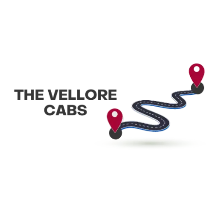
Skip
to
content