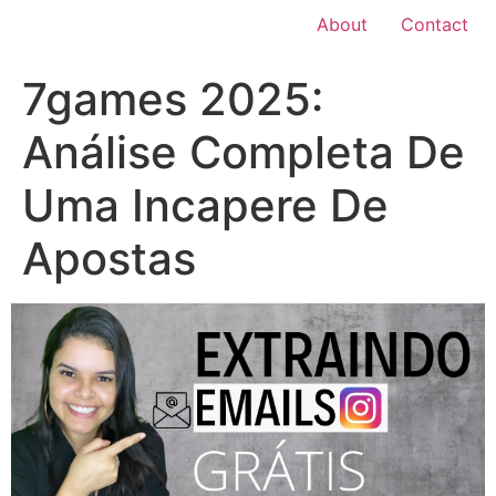
About
Contact
7games 2025:
Análise Completa De
Uma Incapere De
Apostas