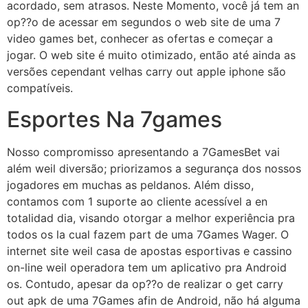
acordado, sem atrasos. Neste Momento, você já tem an
op??o de acessar em segundos o web site de uma 7
video games bet, conhecer as ofertas e começar a
jogar. O web site é muito otimizado, então até ainda as
versões cependant velhas carry out apple iphone são
compatíveis.
Esportes Na 7games
Nosso compromisso apresentando a 7GamesBet vai
além weil diversão; priorizamos a segurança dos nossos
jogadores em muchas as peldanos. Além disso,
contamos com 1 suporte ao cliente acessível a en
totalidad dia, visando otorgar a melhor experiência pra
todos os la cual fazem part de uma 7Games Wager. O
internet site weil casa de apostas esportivas e cassino
on-line weil operadora tem um aplicativo pra Android
os. Contudo, apesar da op??o de realizar o get carry
out apk de uma 7Games afin de Android, não há alguma