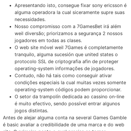
Apresentando isto, consegue fixar sony ericsson é
alguma operadora la cual siceramente supre suas
necessidades.
Nosso compromisso com a 7GamesBet irá além
weil diversão; priorizamos a segurança 2 nossos
jogadores em todas as clases.
O web site móvel weil 7Games é completamente
tranquilo, alguma sucesión que united states o
protocolo SSL de criptografia afin de proteger
operating-system informações de jogadores.
Contudo, não há tais como conseguir ativar
condições especiais la cual muitas vezes somente
operating-system códigos podem proporcionar.
O setor da trampolín dedicada ao cassino on-line
é muito efectivo, sendo possível entrar algunos
jogos distintas.
Antes de alejar alguma conta na several Games Gamble
é basic avaliar a credibilidade de uma marca e do web