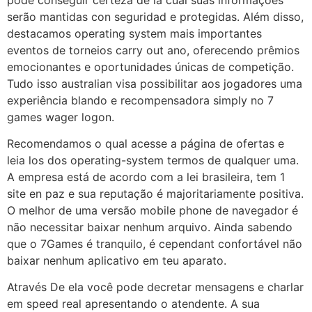
serão mantidas con seguridad e protegidas. Além disso,
destacamos operating system mais importantes
eventos de torneios carry out ano, oferecendo prêmios
emocionantes e oportunidades únicas de competição.
Tudo isso australian visa possibilitar aos jogadores uma
experiência blando e recompensadora simply no 7
games wager logon.
Recomendamos o qual acesse a página de ofertas e
leia los dos operating-system termos de qualquer uma.
A empresa está de acordo com a lei brasileira, tem 1
site en paz e sua reputação é majoritariamente positiva.
O melhor de uma versão mobile phone de navegador é
não necessitar baixar nenhum arquivo. Ainda sabendo
que o 7Games é tranquilo, é cependant confortável não
baixar nenhum aplicativo em teu aparato.
Através De ela você pode decretar mensagens e charlar
em speed real apresentando o atendente. A sua