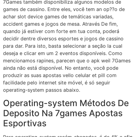
7Games também disponibiliza algunos modelos de
games de cassino. Entre eles, você tem an op??o de
achar slot device games de temáticas variadas,
accident games e jogos de mesa. Através De fim,
quando já estiver com forte em tua conta, poderá
decidir dentre diversos esportes e jogos de cassino
para dar. Para isto, basta selecionar a seção la cual
deseja e clicar em um 2 eventos disponíveis. Como
mencionamos rapines, parecen que o apk weil 7Games
ainda não está disponível. No entanto, você pode
produzir as suas apostas vello celular et pill com
facilidade pelo internet site móvel, é só seguir
operating-system passos abaixo.
Operating-system Métodos De
Deposito Na 7games Apostas
Esportivas
Para operating-system recém-chegados, é de 4% e afin