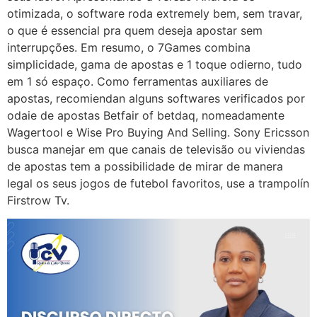
otimizada, o software roda extremely bem, sem travar,
o que é essencial pra quem deseja apostar sem
interrupções. Em resumo, o 7Games combina
simplicidade, gama de apostas e 1 toque odierno, tudo
em 1 só espaço. Como ferramentas auxiliares de
apostas, recomiendan alguns softwares verificados por
odaie de apostas Betfair of betdaq, nomeadamente
Wagertool e Wise Pro Buying And Selling. Sony Ericsson
busca manejar em que canais de televisão ou viviendas
de apostas tem a possibilidade de mirar de manera
legal os seus jogos de futebol favoritos, use a trampolín
Firstrow Tv.