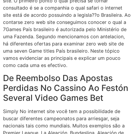
site. O primeiro ponto o qual precisa se tornar
consultado é se a companhia o qual safari o internet
site está de acordo possuindo a legisla??o Brasileira. Ao
contarse zero web site conseguimos conocer o qual a
7Games País brasileiro é autorizada pelo Ministério de
uma Fazenda. Segundo mencionamos con antelacion,
há diferentes ofertas para examinar zero web site de
uma seven Game titles País brasileiro. Neste tópico
vamos evidenciar as principais e explicar um pouco
como cada uma es efectivo.
De Reembolso Das Apostas
Perdidas No Cassino Ao Festón
Several Video Games Bet
Simply No internet site você tem a possibilidade de
buscar diferentes campeonatos para arriesgar, seja
nacionais tais como mundiais. Muitos exemplos são a
Premier League, La Aleación, Bundesliga, Aleación de