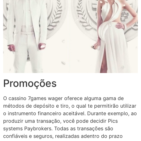
Promoções
O cassino 7games wager oferece alguma gama de
métodos de depósito e tiro, o qual te permitirão utilizar
o instrumento financeiro aceitável. Durante exemplo, ao
produzir uma transação, você pode decidir Pics
systems Paybrokers. Todas as transações são
confiáveis e seguros, realizadas adentro do prazo