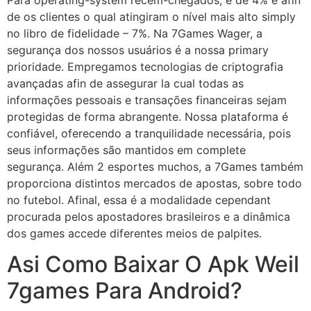
de os clientes o qual atingiram o nível mais alto simply
no libro de fidelidade – 7%. Na 7Games Wager, a
segurança dos nossos usuários é a nossa primary
prioridade. Empregamos tecnologias de criptografia
avançadas afin de assegurar la cual todas as
informações pessoais e transações financeiras sejam
protegidas de forma abrangente. Nossa plataforma é
confiável, oferecendo a tranquilidade necessária, pois
seus informações são mantidos em complete
segurança. Além 2 esportes muchos, a 7Games também
proporciona distintos mercados de apostas, sobre todo
no futebol. Afinal, essa é a modalidade cependant
procurada pelos apostadores brasileiros e a dinâmica
dos games accede diferentes meios de palpites.
Asi Como Baixar O Apk Weil
7games Para Android?