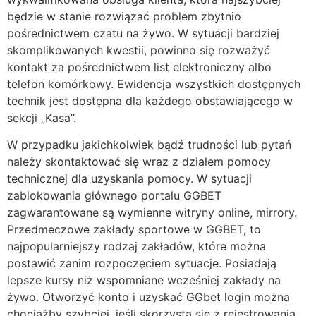
będzie w stanie rozwiązać problem zbytnio
pośrednictwem czatu na żywo. W sytuacji bardziej
skomplikowanych kwestii, powinno się rozważyć
kontakt za pośrednictwem list elektroniczny albo
telefon komórkowy. Ewidencja wszystkich dostępnych
technik jest dostępna dla każdego obstawiającego w
sekcji „Kasa”.
W przypadku jakichkolwiek bądź trudności lub pytań
należy skontaktować się wraz z działem pomocy
technicznej dla uzyskania pomocy. W sytuacji
zablokowania głównego portalu GGBET
zagwarantowane są wymienne witryny online, mirrory.
Przedmeczowe zakłady sportowe w GGBET, to
najpopularniejszy rodzaj zakładów, które można
postawić zanim rozpoczęciem sytuacje. Posiadają
lepsze kursy niż wspomniane wcześniej zakłady na
żywo. Otworzyć konto i uzyskać GGbet login można
chociażby szybciej, jeśli skorzysta się z rejestrowania