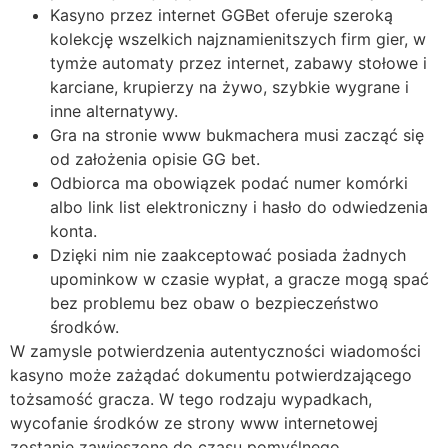
Kasyno przez internet GGBet oferuje szeroką
kolekcję wszelkich najznamienitszych firm gier, w
tymże automaty przez internet, zabawy stołowe i
karciane, krupierzy na żywo, szybkie wygrane i
inne alternatywy.
Gra na stronie www bukmachera musi zacząć się
od założenia opisie GG bet.
Odbiorca ma obowiązek podać numer komórki
albo link list elektroniczny i hasło do odwiedzenia
konta.
Dzięki nim nie zaakceptować posiada żadnych
upominkow w czasie wypłat, a gracze mogą spać
bez problemu bez obaw o bezpieczeństwo
środków.
W zamysle potwierdzenia autentyczności wiadomości
kasyno może zażądać dokumentu potwierdzającego
tożsamość gracza. W tego rodzaju wypadkach,
wycofanie środków ze strony www internetowej
zostanie zawieszone do czasu pomyślnego