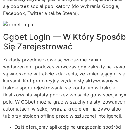
się poprzez social publikatory (do wybrania Google,
Facebook, Twitter a także Steam).
Ggbet Login — W Który Sposób
Się Zarejestrować
Zakłady przedmeczowe są wnoszone zanim
wydarzeniem, podczas wówczas gdy zakłady na żywo
są wnoszone w trakcie zdarzenia, ze zmieniającymi się
kursami. Kod promocyjny wydaje się aktywowany w
trakcie sporu rejestrowania się konta lub w trakcie
finalizowania wpłaty poprzez wpisanie go w specjalnym
polu. W GGbet można grać w szachy na stylizowanych
automatach, w sekcji wraz z krupierem na żywo albo
tuż przy stołach offline przeciw sztucznej inteligencji.
Dziś oferujemy aplikację na urządzenia spośród