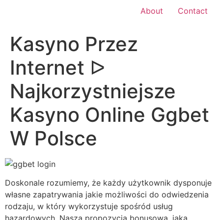
About
Contact
Kasyno Przez
Internet ᐅ
Najkorzystniejsze
Kasyno Online Ggbet
W Polsce
Doskonale rozumiemy, że każdy użytkownik dysponuje
własne zapatrywania jakie możliwości do odwiedzenia
rodzaju, w który wykorzystuje spośród usług
hazardowych. Nasza propozycja bonusowa, jaką