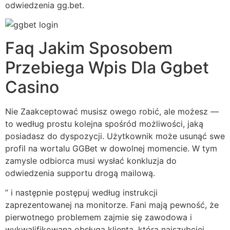
odwiedzenia gg.bet.
Faq Jakim Sposobem
Przebiega Wpis Dla Ggbet
Casino
Nie Zaakceptować musisz owego robić, ale możesz —
to według prostu kolejna spośród możliwości, jaką
posiadasz do dyspozycji. Użytkownik może usunąć swe
profil na wortalu GGBet w dowolnej momencie. W tym
zamysle odbiorca musi wysłać konkluzja do
odwiedzenia supportu drogą mailową.
” i następnie postępuj według instrukcji
zaprezentowanej na monitorze. Fani mają pewność, że
pierwotnego problemem zajmie się zawodowa i
wykwalifikowana obsługa klienta, która najszybciej