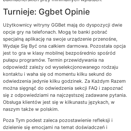
Turnieje: Ggbet Opinie
Użytkownicy witryny GGBet mają do dyspozycji dwie
opcje gry na telefonach. Mogą te banki pobrać
specjalną aplikację na swoje urządzenie przenośne,
Wydaje Się Być ona całkiem darmowa. Pozostała opcja
jest to gra w klasy mobilnej bezpośrednio spośród
pułapu programów. Termin przewidywania na
odpowiedź zależy od wyselekcjonowanego rodzaju
kontaktu i waha się od momentu kilku sekund do
odwiedzenia jedynie kilku godzinek. Za Każdym Razem
można sięgnąć do odwiedzenia sekcji FAQ i zapoznać
się z odpowiedziami na najczęstszej zadawane pytania.
Obsługa klientów jest się w kilkunastu językach, w
naszym także w polskim.
Poza Tym podest zaleca pozostawienie refleksji i
dzielenie się emocjami na temat doświadczeń i