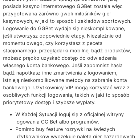
posiada kasyno internetowego GGBet została więc
przygotowana zarówno gwoli miłośników gier
kasynowych, w jaki to sposób i zakładów sportowych.
Logowanie do GGBet wydaje się nieskomplikowane,
jeśli utworzysz odpowiednie etapy. Niezależnie od
momentu owego, czy korzystasz z peceta
stacjonarnego, przeglądarki mobilnej bądź produktów,
możesz prędko uzyskać dostęp do odwiedzenia
własnego konta bankowego. Jeśli zapomnisz hasła
bądź napotkasz inne zmartwienia z logowaniem,
istnieją nieskomplikowane metody na zabranie konta
bankowego. Użytkownicy VIP mogą korzystać wraz z
osobliwych funkcji logowania, takich w jaki to sposób
priorytetowy dostęp i szybsze wypłaty.
W Każdej Sytuacji loguj się z oficjalnej witryny
logowania GG Bet albo programów.
Pomimo buy feature rozrywki na świeżych
użytkowników wyczekuje paleta gier hazardowych